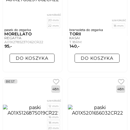
szerokość
20 mm
szerokość
22 mm
18 mm
pasek do zegarka
bransoleta do zegarka
MORELLATO
TORII
REGATTA
KASAI
A01X2785237062CR22
T.18RM
95,-
140,-
DO KOSZYKA
DO KOSZYKA
BEST
48h
48h
szerokość
12 mm
14 mm
16 mm
18 mm
20 mm