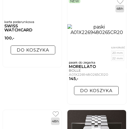
NEW
48h
karta podarunkowa
SWISS
WATCHCARD
100,-
szerokość
DO KOSZYKA
20 mm
22 mm
pasek do zegarka
MORELLATO
BOLLE
A01X2269480265CR20
145,-
DO KOSZYKA
48h