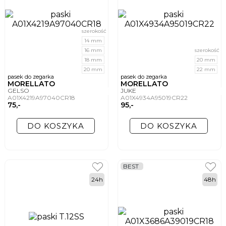
szerokość
14 mm
16 mm
szerokość
18 mm
20 mm
20 mm
22 mm
pasek do zegarka
pasek do zegarka
MORELLATO
MORELLATO
GELSO
JUKE
A01X4219A97040CR18
A01X4934A95019CR22
75,-
95,-
DO KOSZYKA
DO KOSZYKA
BEST
24h
48h