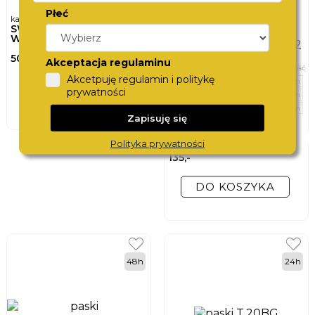
Płeć
karta podarunkowa
SWISS
WATCHCARD
500,-
Akceptacja regulaminu
szerokość
Akcetpuję regulamin i politykę
20 mm
DO KOSZYKA
prywatności
22 mm
24 mm
Zapisuję się
pasek do zegarka
MORELLATO
GRAFIC XL
Polityka prywatności
A01K0969087034CR22
135,-
DO KOSZYKA
48h
24h