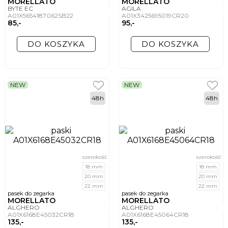
MORELLATO
MORELLATO
BYTE EC
AGILA
A01X5654187062SB22
A01X3425695019CR20
85,-
95,-
DO KOSZYKA
DO KOSZYKA
NEW
NEW
48h
48h
szerokość
szerokość
18 mm
18 mm
20 mm
20 mm
22 mm
22 mm
pasek do zegarka
pasek do zegarka
MORELLATO
MORELLATO
ALGHERO
ALGHERO
A01X6168E45032CR18
A01X6168E45064CR18
135,-
135,-