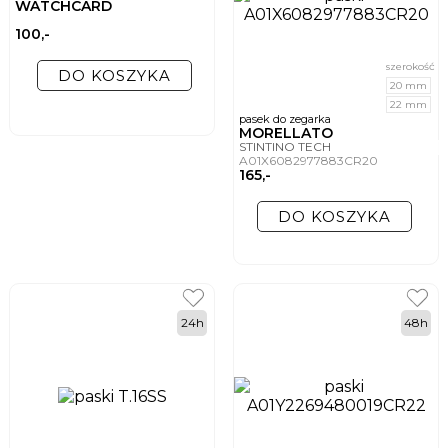
WATCHCARD
100,-
szerokość
DO KOSZYKA
20 mm
22 mm
pasek do zegarka
MORELLATO
STINTINO TECH
A01X6082977883CR20
165,-
DO KOSZYKA
24h
48h