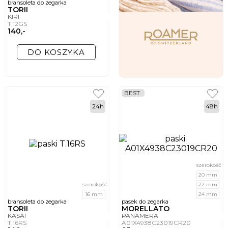
bransoleta do zegarka
TORII
KIRI
T.12GS
140,-
DO KOSZYKA
BEST
24h
48h
szerokość
20 mm
szerokość
22 mm
16 mm
24 mm
bransoleta do zegarka
pasek do zegarka
TORII
MORELLATO
KASAI
PANAMERA
T.16RS
A01X4938C23019CR20