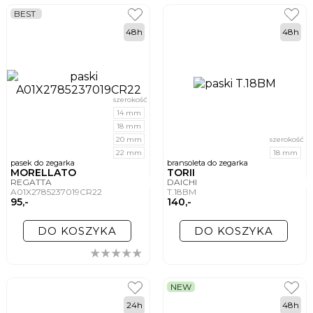
BEST
48h
48h
szerokość
14 mm
18 mm
20 mm
szerokość
22 mm
18 mm
pasek do zegarka
bransoleta do zegarka
MORELLATO
TORII
REGATTA
DAICHI
A01X2785237019CR22
T.18BM
95,-
140,-
DO KOSZYKA
DO KOSZYKA
NEW
24h
48h