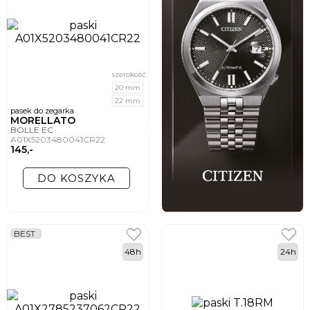
szerokość
20 mm
22 mm
pasek do zegarka
MORELLATO
BOLLE EC
A01X5203480041CR22
145,-
DO KOSZYKA
BEST
48h
24h