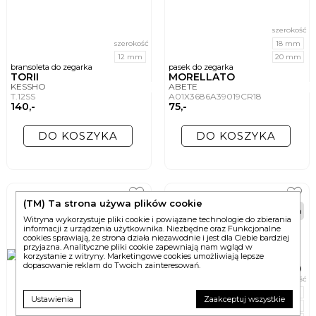
szerokość
szerokość
18 mm
12 mm
20 mm
bransoleta do zegarka
pasek do zegarka
TORII
MORELLATO
KESSHO
ABETE
T.12SS
A01X3686A39019CR18
140,-
75,-
DO KOSZYKA
DO KOSZYKA
(TM) Ta strona używa plików cookie
48h
48h
Witryna wykorzystuje pliki cookie i powiązane technologie do zbierania
informacji z urządzenia użytkownika. Niezbędne oraz Funkcjonalne
cookies sprawiają, że strona działa niezawodnie i jest dla Ciebie bardziej
przyjazna. Analityczne pliki cookie zapewniają nam wgląd w
korzystanie z witryny. Marketingowe cookies umożliwiają lepsze
dopasowanie reklam do Twoich zainteresowań.
szerokość
18 mm
Ustawienia
Zaakceptuj wszystkie
20 mm