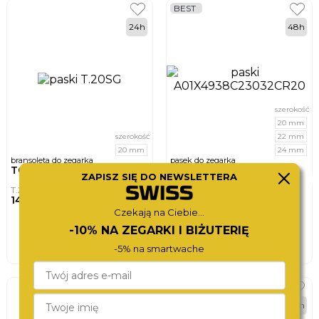
BEST
24h
48h
szerokość
20 mm
szerokość
22 mm
20 mm
24 mm
bransoleta do zegarka
pasek do zegarka
TORII
MORELLATO
ZAPISZ SIĘ DO NEWSLETTERA
PANAMERA
T.20SG
A01X4938C23032CR20
140,-
95,-
Czekają na Ciebie...
DO KOSZYKA
DO KOSZYKA
-10% NA ZEGARKI I BIŻUTERIĘ
-5% na smartwache
48h