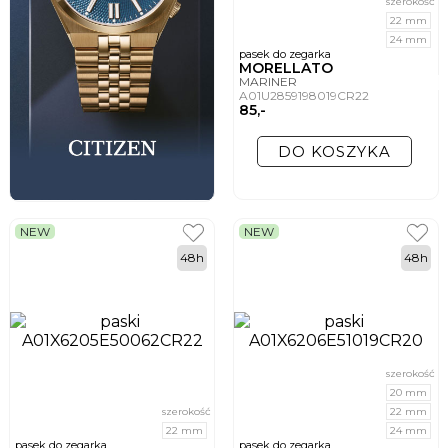
szerokość
22 mm
24 mm
pasek do zegarka
MORELLATO
MARINER
A01U2859198019CR22
85,-
DO KOSZYKA
NEW
NEW
48h
48h
szerokość
20 mm
szerokość
22 mm
22 mm
24 mm
pasek do zegarka
pasek do zegarka