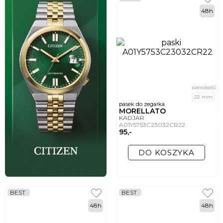
48h
szerokość
22 mm
pasek do zegarka
MORELLATO
KADJAR
A01Y5753C23032CR22
95,-
DO KOSZYKA
BEST
BEST
48h
48h