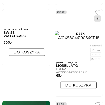
BEST
48h
karta podarunkowa
SWISS
WATCHCARD
500,-
szerokość
18 mm
DO KOSZYKA
20 mm
22 mm
pasek do zegarka
MORELLATO
EDERA
A01X5804419034CR18
65,-
DO KOSZYKA
BEST