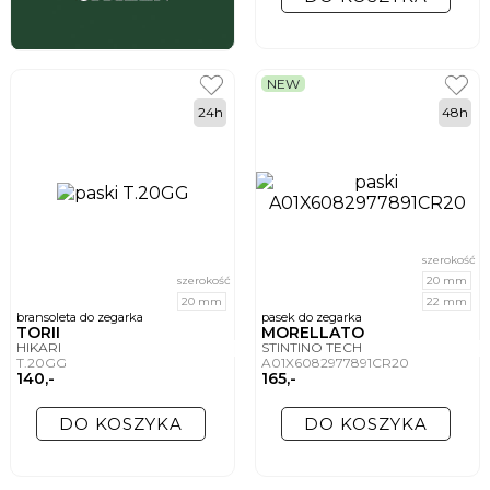
NEW
24h
48h
szerokość
szerokość
20 mm
20 mm
22 mm
bransoleta do zegarka
pasek do zegarka
TORII
MORELLATO
HIKARI
STINTINO TECH
T.20GG
A01X6082977891CR20
140,-
165,-
DO KOSZYKA
DO KOSZYKA