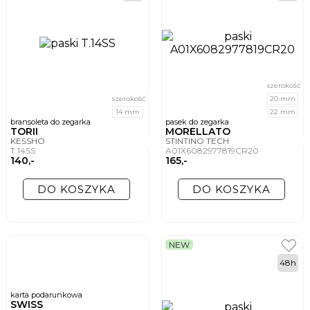
szerokość
szerokość
20 mm
14 mm
22 mm
bransoleta do zegarka
pasek do zegarka
TORII
MORELLATO
KESSHO
STINTINO TECH
T.14SS
A01X6082977819CR20
140,-
165,-
DO KOSZYKA
DO KOSZYKA
NEW
48h
karta podarunkowa
SWISS