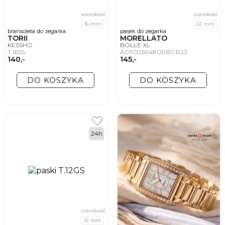
szerokość
szerokość
16 mm
22 mm
bransoleta do zegarka
pasek do zegarka
TORII
MORELLATO
KESSHO
BOLLE XL
T.16SS
A01Y2269480019CR22
140,-
145,-
DO KOSZYKA
DO KOSZYKA
24h
szerokość
12 mm