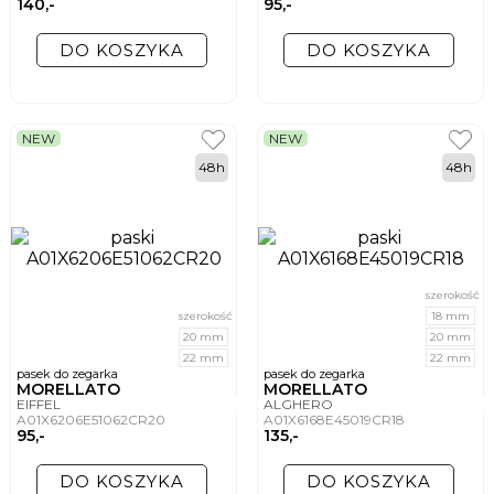
140,-
95,-
DO KOSZYKA
DO KOSZYKA
NEW
NEW
48h
48h
szerokość
szerokość
18 mm
20 mm
20 mm
22 mm
22 mm
pasek do zegarka
pasek do zegarka
MORELLATO
MORELLATO
EIFFEL
ALGHERO
A01X6206E51062CR20
A01X6168E45019CR18
95,-
135,-
DO KOSZYKA
DO KOSZYKA