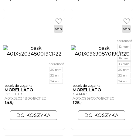
48h
48h
szerokość
12 mm
14 mm
16 mm
szerokość
18 mm
20 mm
20 mm
22 mm
22 mm
24 mm
24 mm
pasek do zegarka
pasek do zegarka
MORELLATO
MORELLATO
BOLLE EC
GRAFIC
A01X5203480019CR22
A01X0969087019CR20
145,-
125,-
DO KOSZYKA
DO KOSZYKA