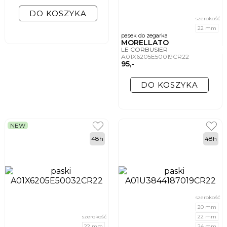
DO KOSZYKA
szerokość
22 mm
pasek do zegarka
MORELLATO
LE CORBUSIER
A01X6205E50019CR22
95,-
DO KOSZYKA
NEW
48h
48h
szerokość
20 mm
szerokość
22 mm
22 mm
24 mm