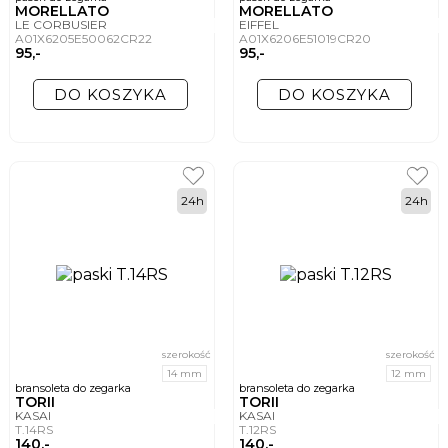
MORELLATO
MORELLATO
LE CORBUSIER
EIFFEL
A01X6205E50062CR22
A01X6206E51019CR20
95,-
95,-
DO KOSZYKA
DO KOSZYKA
24h
24h
szerokość
szerokość
14 mm
12 mm
bransoleta do zegarka
bransoleta do zegarka
TORII
TORII
KASAI
KASAI
T.14RS
T.12RS
140,-
140,-