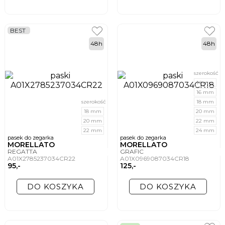
BEST
48h
48h
szerokość
14 mm
16 mm
szerokość
18 mm
18 mm
20 mm
20 mm
22 mm
22 mm
24 mm
pasek do zegarka
pasek do zegarka
MORELLATO
MORELLATO
REGATTA
GRAFIC
A01X2785237034CR22
A01X0969087034CR18
95,-
125,-
DO KOSZYKA
DO KOSZYKA