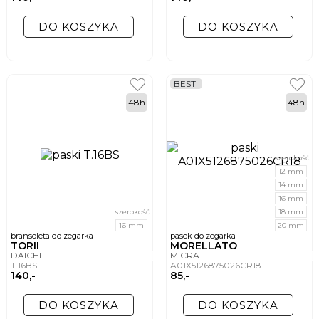
DO KOSZYKA
DO KOSZYKA
BEST
48h
48h
szerokość
12 mm
14 mm
16 mm
szerokość
18 mm
16 mm
20 mm
bransoleta do zegarka
pasek do zegarka
TORII
MORELLATO
DAICHI
MICRA
T.16BS
A01X5126875026CR18
140,-
85,-
DO KOSZYKA
DO KOSZYKA