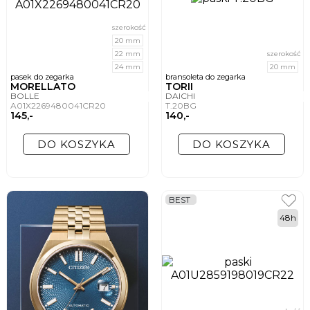
szerokość
20 mm
22 mm
szerokość
24 mm
20 mm
pasek do zegarka
bransoleta do zegarka
MORELLATO
TORII
BOLLE
DAICHI
A01X2269480041CR20
T.20BG
145,-
140,-
DO KOSZYKA
DO KOSZYKA
BEST
48h