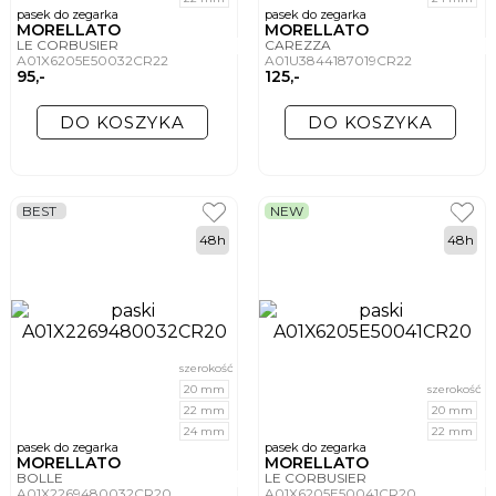
pasek do zegarka
pasek do zegarka
MORELLATO
MORELLATO
LE CORBUSIER
CAREZZA
A01X6205E50032CR22
A01U3844187019CR22
95,-
125,-
DO KOSZYKA
DO KOSZYKA
BEST
NEW
48h
48h
szerokość
20 mm
szerokość
22 mm
20 mm
24 mm
22 mm
pasek do zegarka
pasek do zegarka
MORELLATO
MORELLATO
BOLLE
LE CORBUSIER
A01X2269480032CR20
A01X6205E50041CR20