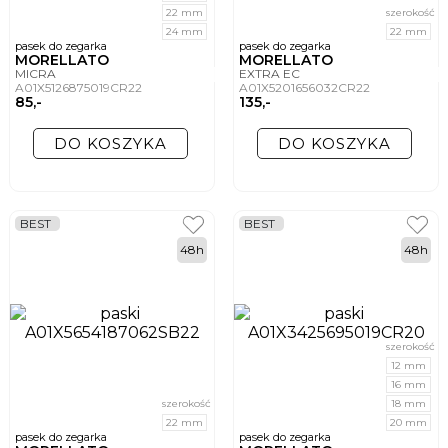
22 mm
szerokość
24 mm
22 mm
pasek do zegarka
pasek do zegarka
MORELLATO
MORELLATO
MICRA
EXTRA EC
A01X5126875019CR22
A01X5201656032CR22
85,-
135,-
DO KOSZYKA
DO KOSZYKA
BEST
BEST
48h
48h
szerokość
12 mm
16 mm
szerokość
18 mm
22 mm
20 mm
pasek do zegarka
pasek do zegarka