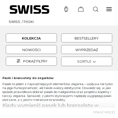
SWISS
/
PASKI
KOLEKCJA
BESTSELLERY
NOWOŚCI
WYPRZEDAŻ
POKAŻ FILTRY
SORTUJ
Paski i bransolety do zegarków
Pasek to jeden z najważniejszych elementów zegarka – wpływa nie tylko
na jego funkcjonalność, ale także walory estetyczne. Dowiedz się, w jaki
sposób prawidłowo dobrać pasek do nadgarstka oraz projektu koperty i
tarczy zegarka. Sprawdź, z jakimi stylizacjami najlepiej wyglądają paski
skórzane, a z jakimi metalowe bransolety.
Kiedy wymienić pasek lub bransoletę w
zegarku?
POKAŻ WIĘCEJ
Wymiana paska lub bransolety staje się koniecznością, gdy ślady zużycia