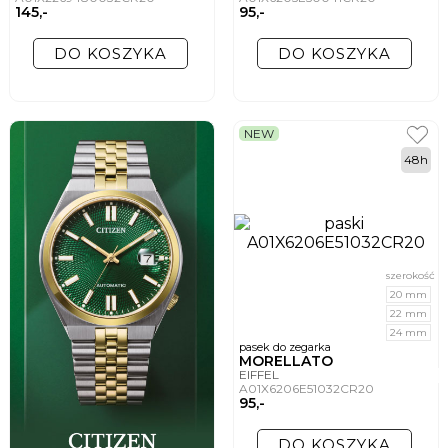
145,-
95,-
DO KOSZYKA
DO KOSZYKA
NEW
48h
szerokość
20 mm
22 mm
24 mm
pasek do zegarka
MORELLATO
EIFFEL
A01X6206E51032CR20
95,-
DO KOSZYKA