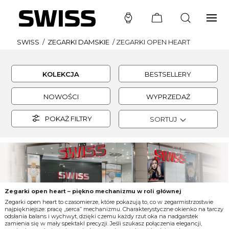
SWISS
/
ZEGARKI DAMSKIE
/
ZEGARKI OPEN HEART
KOLEKCJA
BESTSELLERY
NOWOŚCI
WYPRZEDAŻ
POKAŻ FILTRY
SORTUJ
Zegarki open heart – piękno mechanizmu w roli głównej
Zegarki open heart to czasomierze, które pokazują to, co w zegarmistrzostwie
najpiękniejsze: pracę „serca” mechanizmu. Charakterystyczne okienko na tarczy
odsłania balans i wychwyt, dzięki czemu każdy rzut oka na nadgarstek
zamienia się w mały spektakl precyzji. Jeśli szukasz połączenia elegancji,