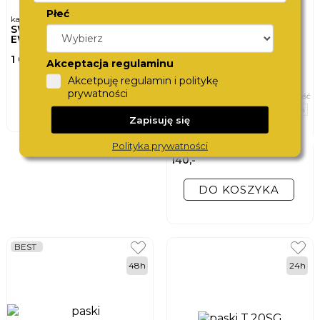
Płeć
karta podarunkowa
SWISS
EWATCHCARD
1 000,-
Akceptacja regulaminu
Akcetpuję regulamin i politykę
DO KOSZYKA
prywatności
szerokość
20 mm
Zapisuję się
bransoleta do zegarka
TORII
DAICHI
Polityka prywatności
T.20BG
140,-
DO KOSZYKA
BEST
48h
24h