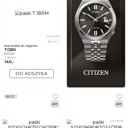
szerokość
18 mm
bransoleta do zegarka
TORII
KASAI
T.18RM
140,-
DO KOSZYKA
BEST
48h
48h
szerokość
szerokość
14 mm