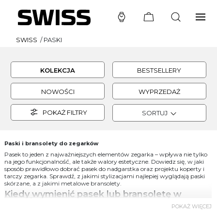
SWISS
/
PASKI
KOLEKCJA
BESTSELLERY
NOWOŚCI
WYPRZEDAŻ
POKAŻ FILTRY
SORTUJ
Paski i bransolety do zegarków
Pasek to jeden z najważniejszych elementów zegarka – wpływa nie tylko
na jego funkcjonalność, ale także walory estetyczne. Dowiedz się, w jaki
sposób prawidłowo dobrać pasek do nadgarstka oraz projektu koperty i
tarczy zegarka. Sprawdź, z jakimi stylizacjami najlepiej wyglądają paski
skórzane, a z jakimi metalowe bransolety.
Kiedy wymienić pasek lub bransoletę w
zegarku?
POKAŻ WIĘCEJ
Wymiana paska lub bransolety staje się koniecznością, gdy ślady zużycia