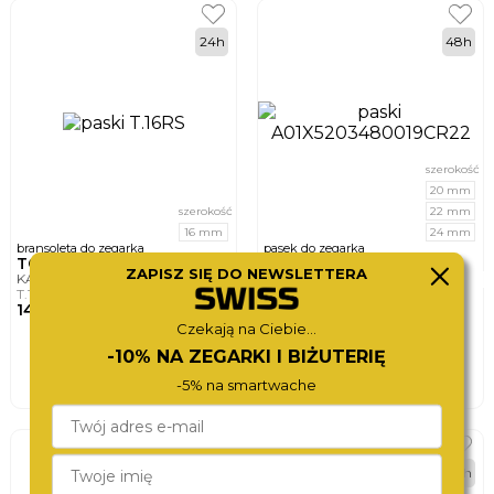
24h
48h
szerokość
20 mm
szerokość
22 mm
16 mm
24 mm
bransoleta do zegarka
pasek do zegarka
TORII
MORELLATO
ZAPISZ SIĘ DO NEWSLETTERA
KASAI
BOLLE EC
T.16RS
A01X5203480019CR22
140,-
145,-
Czekają na Ciebie...
DO KOSZYKA
DO KOSZYKA
-10% NA ZEGARKI I BIŻUTERIĘ
-5% na smartwache
24h