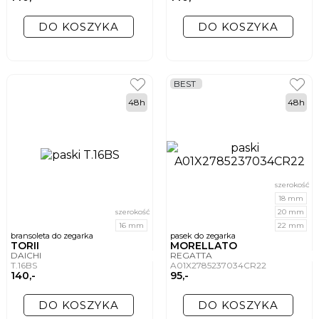
DO KOSZYKA
DO KOSZYKA
BEST
48h
48h
szerokość
18 mm
szerokość
20 mm
16 mm
22 mm
bransoleta do zegarka
pasek do zegarka
TORII
MORELLATO
DAICHI
REGATTA
T.16BS
A01X2785237034CR22
140,-
95,-
DO KOSZYKA
DO KOSZYKA