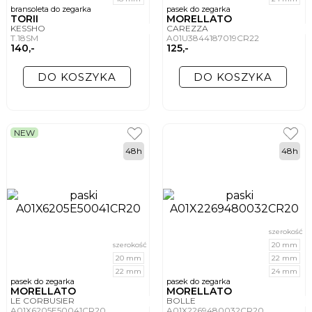
bransoleta do zegarka
pasek do zegarka
TORII
MORELLATO
KESSHO
CAREZZA
T.18SM
A01U3844187019CR22
140,-
125,-
DO KOSZYKA
DO KOSZYKA
NEW
48h
48h
szerokość
szerokość
20 mm
20 mm
22 mm
22 mm
24 mm
pasek do zegarka
pasek do zegarka
MORELLATO
MORELLATO
LE CORBUSIER
BOLLE
A01X6205E50041CR20
A01X2269480032CR20