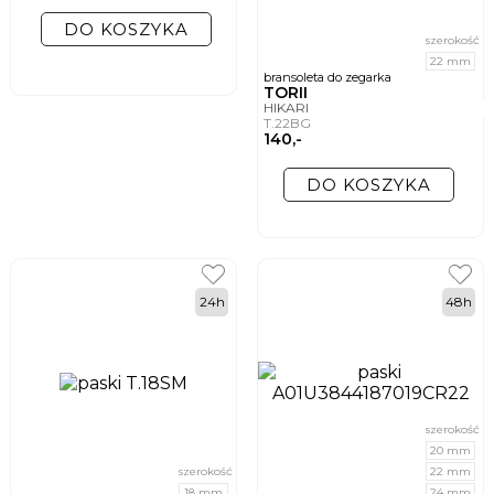
DO KOSZYKA
szerokość
22 mm
bransoleta do zegarka
TORII
HIKARI
T.22BG
140,-
DO KOSZYKA
24h
48h
szerokość
20 mm
szerokość
22 mm
18 mm
24 mm