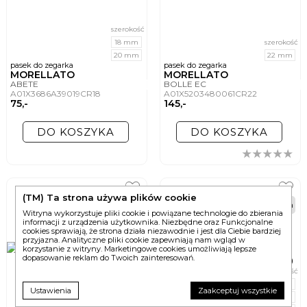
szerokość
18 mm
szerokość
20 mm
22 mm
pasek do zegarka
pasek do zegarka
MORELLATO
MORELLATO
ABETE
BOLLE EC
A01X3686A39019CR18
A01X5203480061CR22
75,-
145,-
DO KOSZYKA
DO KOSZYKA
(TM) Ta strona używa plików cookie
48h
48h
Witryna wykorzystuje pliki cookie i powiązane technologie do zbierania
informacji z urządzenia użytkownika. Niezbędne oraz Funkcjonalne
cookies sprawiają, że strona działa niezawodnie i jest dla Ciebie bardziej
przyjazna. Analityczne pliki cookie zapewniają nam wgląd w
korzystanie z witryny. Marketingowe cookies umożliwiają lepsze
dopasowanie reklam do Twoich zainteresowań.
szerokość
szerokość
18 mm
18 mm
Ustawienia
Zaakceptuj wszystkie
20 mm
20 mm