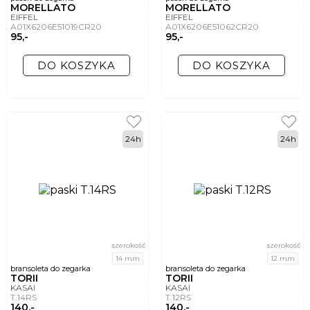
MORELLATO
MORELLATO
EIFFEL
EIFFEL
A01X6206E51019CR20
A01X6206E51062CR20
95,-
95,-
DO KOSZYKA
DO KOSZYKA
24h
24h
szerokość
szerokość
14 mm
12 mm
bransoleta do zegarka
bransoleta do zegarka
TORII
TORII
KASAI
KASAI
T.14RS
T.12RS
140,-
140,-