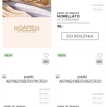
szerokość
22 mm
pasek do zegarka
MORELLATO
LE CORBUSIER
A01X6205E50062CR22
95,-
DO KOSZYKA
NEW
NEW
48h
48h
szerokość
20 mm
szerokość
22 mm
20 mm
24 mm
22 mm
pasek do zegarka
pasek do zegarka