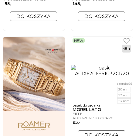
95,-
145,-
DO KOSZYKA
DO KOSZYKA
NEW
48h
szerokość
20 mm
22 mm
24 mm
pasek do zegarka
MORELLATO
EIFFEL
A01X6206E51032CR20
95,-
DO KOSZYKA