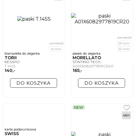
szerokość
szerokość
20 mm
14 mm
22 mm
bransoleta do zegarka
pasek do zegarka
TORII
MORELLATO
KESSHO
STINTINO TECH
T.14SS
A01X6082977819CR20
140,-
165,-
DO KOSZYKA
DO KOSZYKA
NEW
48h
karta podarunkowa
SWISS