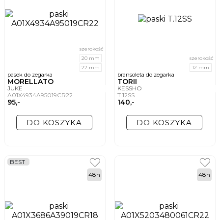
szerokość
20 mm
szerokość
22 mm
12 mm
pasek do zegarka
bransoleta do zegarka
MORELLATO
TORII
JUKE
KESSHO
A01X4934A95019CR22
T.12SS
95,-
140,-
DO KOSZYKA
DO KOSZYKA
BEST
48h
48h