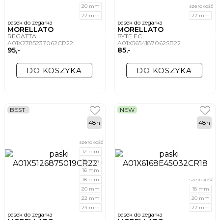
20 mm
szerokość
22 mm
22 mm
pasek do zegarka
pasek do zegarka
MORELLATO
MORELLATO
REGATTA
BYTE EC
A01X2785237062CR22
A01X5654187062SB22
95,-
85,-
DO KOSZYKA
DO KOSZYKA
BEST
NEW
48h
48h
szerokość
12 mm
14 mm
16 mm
18 mm
szerokość
20 mm
18 mm
22 mm
20 mm
24 mm
22 mm
pasek do zegarka
pasek do zegarka