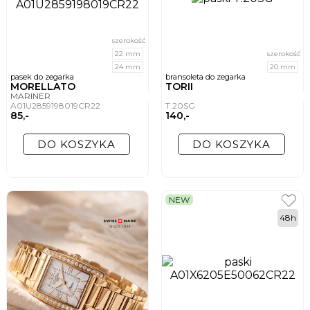
szerokość
22 mm
szerokość
24 mm
20 mm
pasek do zegarka
bransoleta do zegarka
MORELLATO
TORII
MARINER
A01U2859198019CR22
T.20SG
85,-
140,-
DO KOSZYKA
DO KOSZYKA
NEW
48h