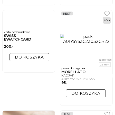
BEST
48h
karta podarunkowa
SWISS
EWATCHCARD
200,-
DO KOSZYKA
szerokość
22 mm
pasek do zegarka
MORELLATO
KADJAR
A01Y5753C23032CR22
95,-
DO KOSZYKA
BEST