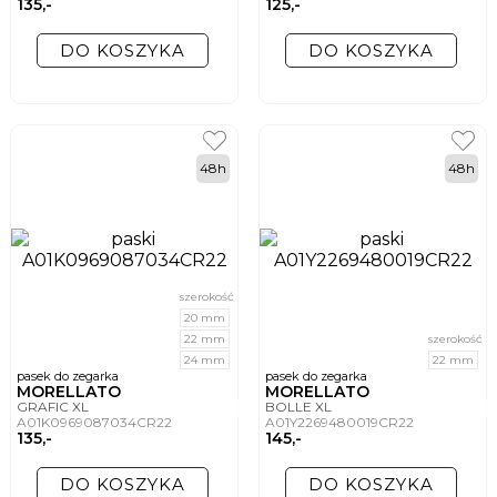
135,-
125,-
DO KOSZYKA
DO KOSZYKA
48h
48h
szerokość
20 mm
22 mm
szerokość
24 mm
22 mm
pasek do zegarka
pasek do zegarka
MORELLATO
MORELLATO
GRAFIC XL
BOLLE XL
A01K0969087034CR22
A01Y2269480019CR22
135,-
145,-
DO KOSZYKA
DO KOSZYKA