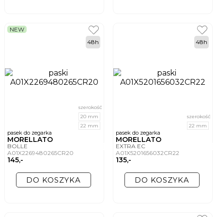
NEW
48h
48h
szerokość
20 mm
szerokość
22 mm
22 mm
pasek do zegarka
pasek do zegarka
MORELLATO
MORELLATO
BOLLE
EXTRA EC
A01X2269480265CR20
A01X5201656032CR22
145,-
135,-
DO KOSZYKA
DO KOSZYKA