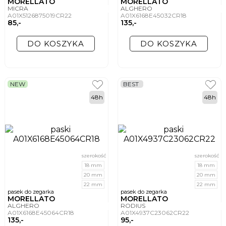
MORELLATO
MORELLATO
MICRA
ALGHERO
A01X5126875019CR22
A01X6168E45032CR18
85,-
135,-
DO KOSZYKA
DO KOSZYKA
NEW
BEST
48h
48h
szerokość
szerokość
18 mm
18 mm
20 mm
20 mm
22 mm
22 mm
pasek do zegarka
pasek do zegarka
MORELLATO
MORELLATO
ALGHERO
RODIUS
A01X6168E45064CR18
A01X4937C23062CR22
135,-
95,-