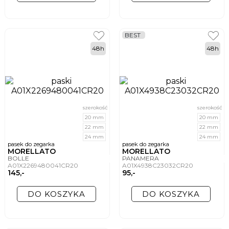
BEST
48h
48h
szerokość
szerokość
20 mm
20 mm
22 mm
22 mm
24 mm
24 mm
pasek do zegarka
pasek do zegarka
MORELLATO
MORELLATO
BOLLE
PANAMERA
A01X2269480041CR20
A01X4938C23032CR20
145,-
95,-
DO KOSZYKA
DO KOSZYKA