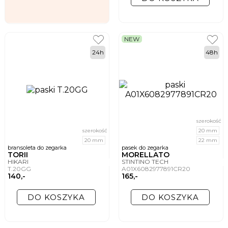
NEW
24h
48h
szerokość
szerokość
20 mm
20 mm
22 mm
bransoleta do zegarka
pasek do zegarka
TORII
MORELLATO
HIKARI
STINTINO TECH
T.20GG
A01X6082977891CR20
140,-
165,-
DO KOSZYKA
DO KOSZYKA