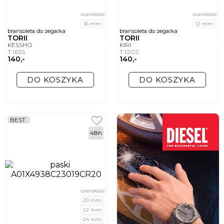
szerokość
szerokość
16 mm
12 mm
bransoleta do zegarka
bransoleta do zegarka
TORII
TORII
KESSHO
KIRI
T.16SS
T.12GS
140,-
140,-
DO KOSZYKA
DO KOSZYKA
BEST
48h
szerokość
20 mm
22 mm
24 mm