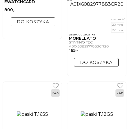
EWATCHCARD
800,-
szerokość
DO KOSZYKA
20 mm
22 mm
pasek do zegarka
MORELLATO
STINTINO TECH
A01X6082977883CR20
165,-
DO KOSZYKA
24h
24h