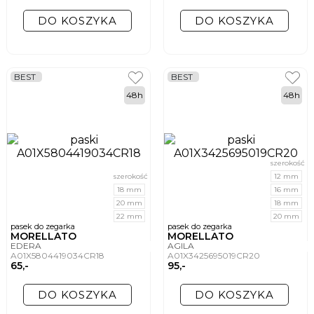
DO KOSZYKA
DO KOSZYKA
BEST
BEST
48h
48h
szerokość
szerokość
12 mm
18 mm
16 mm
20 mm
18 mm
22 mm
20 mm
pasek do zegarka
pasek do zegarka
MORELLATO
MORELLATO
EDERA
AGILA
A01X5804419034CR18
A01X3425695019CR20
65,-
95,-
DO KOSZYKA
DO KOSZYKA