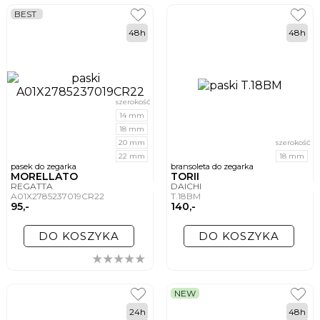
BEST
48h
48h
szerokość
14 mm
18 mm
20 mm
szerokość
22 mm
18 mm
pasek do zegarka
bransoleta do zegarka
MORELLATO
TORII
REGATTA
DAICHI
A01X2785237019CR22
T.18BM
95,-
140,-
DO KOSZYKA
DO KOSZYKA
NEW
24h
48h