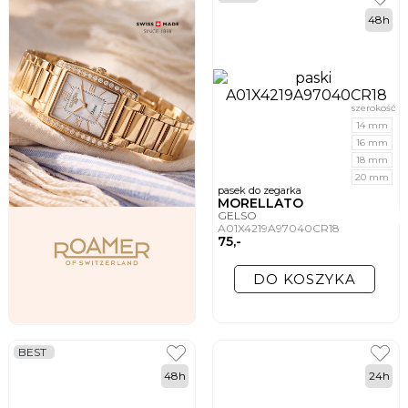
48h
szerokość
14 mm
16 mm
18 mm
20 mm
pasek do zegarka
MORELLATO
GELSO
A01X4219A97040CR18
75,-
DO KOSZYKA
BEST
48h
24h