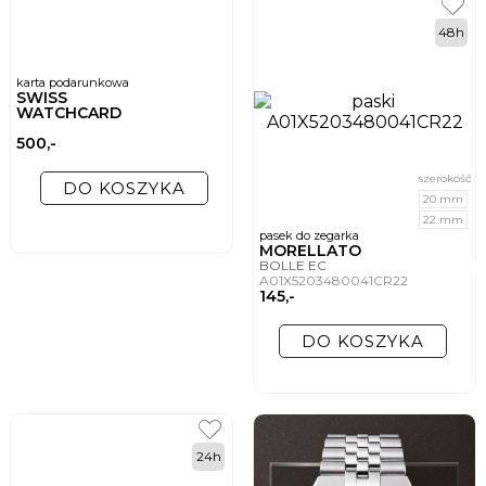
48h
karta podarunkowa
SWISS
WATCHCARD
500,-
szerokość
DO KOSZYKA
20 mm
22 mm
pasek do zegarka
MORELLATO
BOLLE EC
A01X5203480041CR22
145,-
DO KOSZYKA
24h