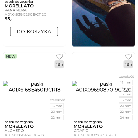
pasek do zegarka
MORELLATO
PANAMERA
A01X4938C23019CR20
95,-
DO KOSZYKA
NEW
48h
48h
szerokość
12 mm
14 mm
16 mm
szerokość
18 mm
18 mm
20 mm
20 mm
22 mm
22 mm
24 mm
pasek do zegarka
pasek do zegarka
MORELLATO
MORELLATO
ALGHERO
GRAFIC
A01X6168E45019CR18
A01X0969087019CR20