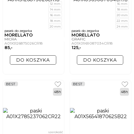
12 mm
16 mm
14 mm
18 mm
16 mm
20 mm
18 mm
22 mm
20 mm
24 mm
pasek do zegarka
pasek do zegarka
MORELLATO
MORELLATO
MICRA
GRAFIC
A01X5126875026CR18
A01X0969087034CR18
85,-
125,-
DO KOSZYKA
DO KOSZYKA
BEST
BEST
48h
48h
szerokość