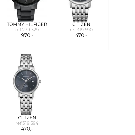
TOMMY HILFIGER
CITIZEN
ref 279 329
ref 319 590
970,-
470,-
CITIZEN
ref 319 594
470,-