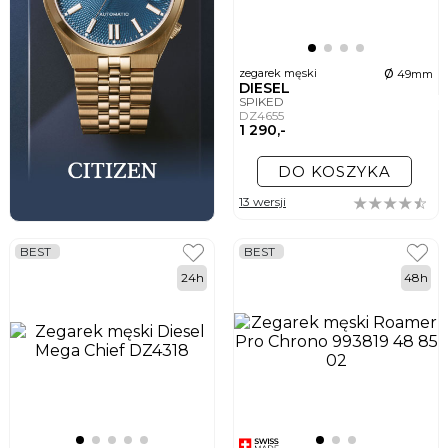
ø
zegarek męski
49mm
DIESEL
SPIKED
DZ4655
1 290,-
DO KOSZYKA
13 wersji
BEST
BEST
24h
48h