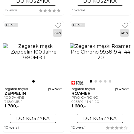
DO KOSZYKA
DO KOSZYKA
13 wersji
3 wersje
BEST
BEST
24h
48h
ø
ø
zegarek męski
zegarek męski
42mm
42mm
ZEPPELIN
ROAMER
100 JAHRE
PRO CHRONO
7680MB-1
993819 41 44 20
1 780,-
1 680,-
DO KOSZYKA
DO KOSZYKA
10 wersji
12 wersji