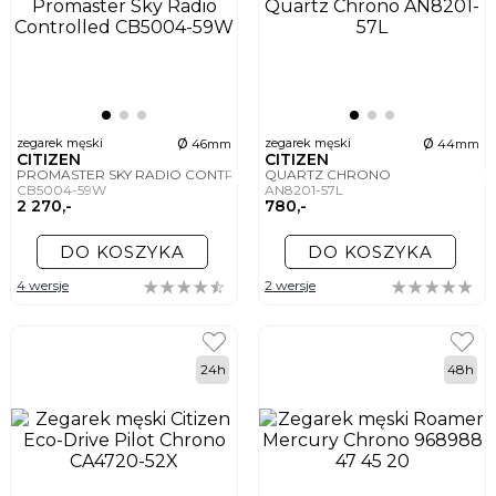
ø
ø
zegarek męski
zegarek męski
46mm
44mm
CITIZEN
CITIZEN
PROMASTER SKY RADIO CONTROLLED
QUARTZ CHRONO
CB5004-59W
AN8201-57L
2 270,-
780,-
DO KOSZYKA
DO KOSZYKA
4 wersje
2 wersje
24h
48h