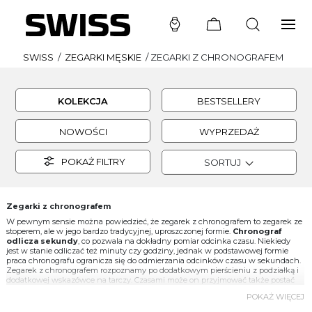
SWISS
/
ZEGARKI MĘSKIE
/
ZEGARKI Z CHRONOGRAFEM
KOLEKCJA
BESTSELLERY
NOWOŚCI
WYPRZEDAŻ
POKAŻ FILTRY
SORTUJ
Zegarki z chronografem
W pewnym sensie można powiedzieć, że zegarek z chronografem to zegarek ze
stoperem, ale w jego bardzo tradycyjnej, uproszczonej formie.
Chronograf
odlicza sekundy
, co pozwala na dokładny pomiar odcinka czasu. Niekiedy
jest w stanie odliczać też minuty czy godziny, jednak w podstawowej formie
praca chronografu ogranicza się do odmierzania odcinków czasu w sekundach.
Zegarek z chronografem rozpoznamy po dodatkowym pierścieniu z podziałką i
dodatkowej wskazówce na tarczy. Czasami może on przyjmować także postać
subtarcz, co dotyczy wspomnianych modeli odmierzających też minuty i
POKAŻ WIĘCEJ
godziny. Obsługa zegarków z chronografem jest bardzo prosta. Producenci
przewidzieli w tym celu specjalne przyciski - jeden lub dwa. Ich naciśnięcie