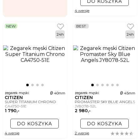
DO KOSZYKA
4 wersje
NEW
BEST
24h
24h
ø
ø
zegarek męski
zegarek męski
40mm
45mm
CITIZEN
CITIZEN
SUPER TITANIUM CHRONO
PROMASTER SKY BLUE ANGELS
CA4750-51E
JY8078-52L
1 790,-
2 980,-
DO KOSZYKA
DO KOSZYKA
4 wersje
2 wersje