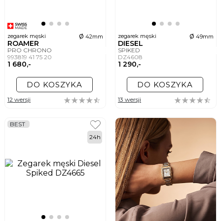
ø
ø
zegarek męski
zegarek męski
42mm
49mm
ROAMER
DIESEL
PRO CHRONO
SPIKED
993819 41 75 20
DZ4608
1 680,-
1 290,-
DO KOSZYKA
DO KOSZYKA
12 wersji
13 wersji
BEST
24h