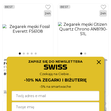
BEST
BEST
24h
24h
ø
ø
zegarek męski
zegarek męski
44mm
42mm
ZAPISZ SIĘ DO NEWSLETTERA
FOSSIL
CITIZEN
EVERETT
QUARTZ CHRONO
FS6108
AN8190-51L
890,-
770,-
Czekają na Ciebie...
-10% NA ZEGARKI I BIŻUTERIĘ
DO KOSZYKA
DO KOSZYKA
-5% na smartwache
13 wersji
2 wersje
BEST
24h