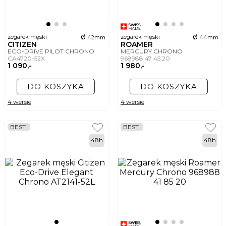
ø
ø
zegarek męski
zegarek męski
42mm
44mm
CITIZEN
ROAMER
ECO-DRIVE PILOT CHRONO
MERCURY CHRONO
CA4720-52X
968988 47 45 20
1 090,-
1 980,-
DO KOSZYKA
DO KOSZYKA
4 wersje
4 wersje
BEST
BEST
48h
48h