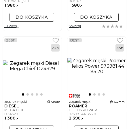
7680MB-1_SET
8680-3
1 980,-
1 580,-
DO KOSZYKA
DO KOSZYKA
10 wersji
5 wersji
BEST
BEST
24h
48h
ø
ø
zegarek męski
zegarek męski
51mm
44mm
DIESEL
ROAMER
MEGA CHIEF
HELIOS POWER
DZ4329
973981 44 85 20
1 380,-
2 390,-