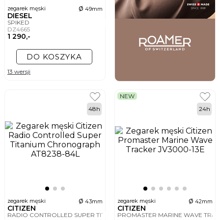
ø
zegarek męski
49mm
DIESEL
SPIKED
DZ4665
1 290,-
DO KOSZYKA
13 wersji
NEW
48h
24h
ø
ø
zegarek męski
zegarek męski
43mm
42mm
CITIZEN
CITIZEN
RADIO CONTROLLED SUPER TITANIUM CHRONOGRAPH
PROMASTER MARINE WAVE TRA