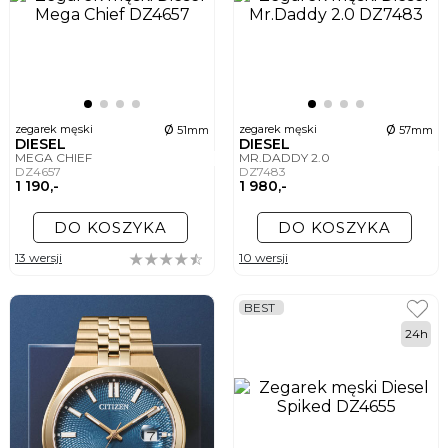
ø
ø
zegarek męski
zegarek męski
51mm
57mm
DIESEL
DIESEL
MEGA CHIEF
MR.DADDY 2.0
DZ4657
DZ7483
1 190,-
1 980,-
DO KOSZYKA
DO KOSZYKA
13 wersji
10 wersji
BEST
24h