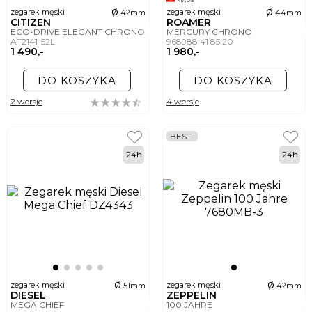
ø
ø
zegarek męski
zegarek męski
42mm
44mm
CITIZEN
ROAMER
ECO-DRIVE ELEGANT CHRONO
MERCURY CHRONO
AT2141-52L
968988 41 85 20
1 490,-
1 980,-
DO KOSZYKA
DO KOSZYKA
2 wersje
4 wersje
BEST
24h
24h
ø
ø
zegarek męski
zegarek męski
51mm
42mm
DIESEL
ZEPPELIN
MEGA CHIEF
100 JAHRE