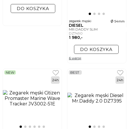
DO KOSZYKA
ø
zegarek męski
54mm
DIESEL
MR.DADDY SLIM
DZ7490
1 980,-
DO KOSZYKA
6 wersji
NEW
BEST
24h
24h