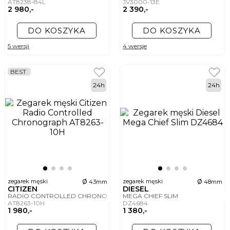
AT8238-84L
JV3000-13E
2 980,-
2 390,-
DO KOSZYKA
DO KOSZYKA
5 wersji
4 wersje
BEST
24h
24h
ø
ø
zegarek męski
zegarek męski
43mm
48mm
CITIZEN
DIESEL
RADIO CONTROLLED CHRONOGRAPH
MEGA CHIEF SLIM
AT8263-10H
DZ4684
1 980,-
1 380,-