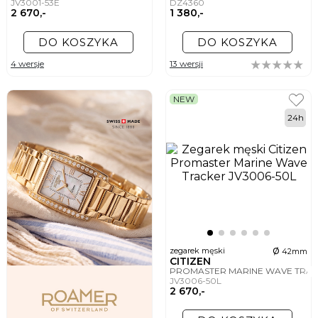
JV3001-53E
DZ4360
2 670,-
1 380,-
DO KOSZYKA
DO KOSZYKA
4 wersje
13 wersji
NEW
24h
ø
zegarek męski
42mm
CITIZEN
PROMASTER MARINE WAVE TRA
JV3006-50L
2 670,-