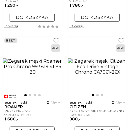
DZ4343
7680MB-3
1 290,-
1 780,-
DO KOSZYKA
DO KOSZYKA
13 wersji
10 wersji
BEST
48h
48h
ø
ø
zegarek męski
zegarek męski
42mm
42mm
ROAMER
CITIZEN
PRO CHRONO
ECO-DRIVE VINTAGE CHRONO
993819 41 85 20
CA7061-26X
1 680,-
980,-