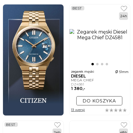
BEST
24h
ø
zegarek męski
51mm
DIESEL
MEGA CHIEF
DZ4581
1 380,-
DO KOSZYKA
13 wersji
BEST
24h
48h