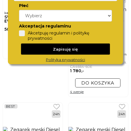
Płeć
karta podarunkowa
SWISS
EWATCHCARD
Akceptacja regulaminu
500,-
Akcetpuję regulamin i politykę
prywatności
DO KOSZYKA
Zapisuję się
ø
zegarek męski
40mm
CITIZEN
Polityka prywatności
PROMASTER SKY CHRONOGRAP
CA4664-60E
1 780,-
DO KOSZYKA
4 wersje
BEST
24h
24h