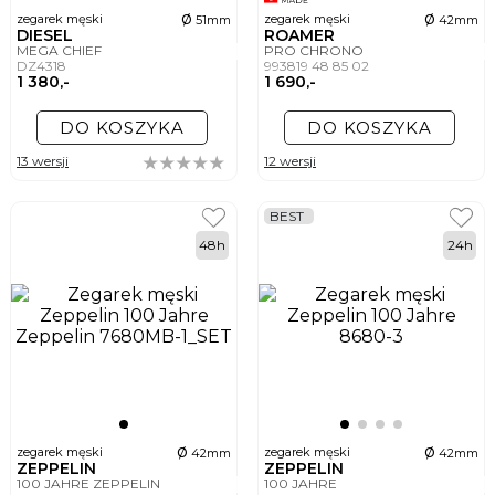
ø
ø
zegarek męski
zegarek męski
51mm
42mm
DIESEL
ROAMER
MEGA CHIEF
PRO CHRONO
DZ4318
993819 48 85 02
1 380,-
1 690,-
DO KOSZYKA
DO KOSZYKA
13 wersji
12 wersji
BEST
48h
24h
ø
ø
zegarek męski
zegarek męski
42mm
42mm
ZEPPELIN
ZEPPELIN
100 JAHRE ZEPPELIN
100 JAHRE