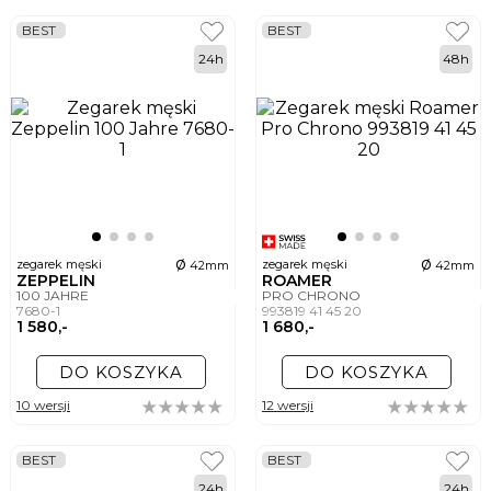
BEST
BEST
24h
48h
ø
ø
zegarek męski
zegarek męski
42mm
42mm
ZEPPELIN
ROAMER
100 JAHRE
PRO CHRONO
7680-1
993819 41 45 20
1 580,-
1 680,-
DO KOSZYKA
DO KOSZYKA
10 wersji
12 wersji
BEST
BEST
24h
24h