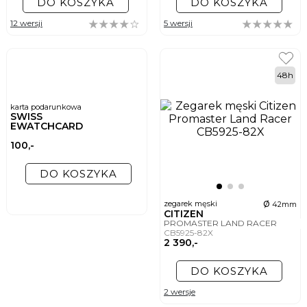
DO KOSZYKA
DO KOSZYKA
12 wersji
5 wersji
48h
karta podarunkowa
SWISS
EWATCHCARD
100,-
DO KOSZYKA
ø
zegarek męski
42mm
CITIZEN
PROMASTER LAND RACER
CB5925-82X
2 390,-
DO KOSZYKA
2 wersje