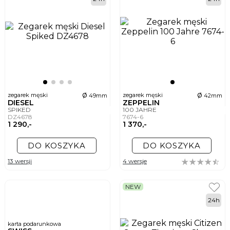
ø
ø
zegarek męski
zegarek męski
49mm
42mm
DIESEL
ZEPPELIN
SPIKED
100 JAHRE
DZ4678
7674-6
1 290,-
1 370,-
DO KOSZYKA
DO KOSZYKA
13 wersji
4 wersje
NEW
24h
karta podarunkowa