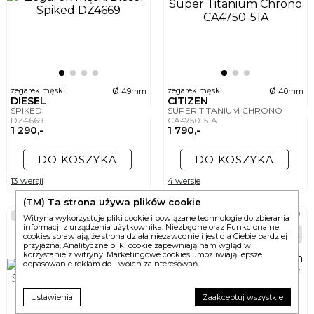
ø
ø
zegarek męski
zegarek męski
49mm
40mm
DIESEL
CITIZEN
SPIKED
SUPER TITANIUM CHRONO
DZ4669
CA4750-51A
1 290,-
1 790,-
DO KOSZYKA
DO KOSZYKA
13 wersji
4 wersje
(TM) Ta strona używa plików cookie
BEST
Witryna wykorzystuje pliki cookie i powiązane technologie do zbierania
informacji z urządzenia użytkownika. Niezbędne oraz Funkcjonalne
24h
48h
cookies sprawiają, że strona działa niezawodnie i jest dla Ciebie bardziej
przyjazna. Analityczne pliki cookie zapewniają nam wgląd w
korzystanie z witryny. Marketingowe cookies umożliwiają lepsze
dopasowanie reklam do Twoich zainteresowań.
Ustawienia
Zaakceptuj wszystkie