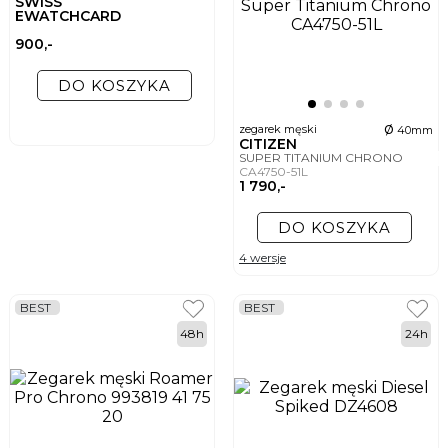
SWISS
EWATCHCARD
900,-
DO KOSZYKA
ø
zegarek męski
40mm
CITIZEN
SUPER TITANIUM CHRONO
CA4750-51L
1 790,-
DO KOSZYKA
4 wersje
BEST
BEST
48h
24h