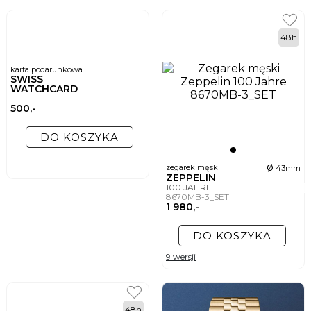
48h
karta podarunkowa
SWISS
WATCHCARD
500,-
DO KOSZYKA
ø
zegarek męski
43mm
ZEPPELIN
100 JAHRE
8670MB-3_SET
1 980,-
DO KOSZYKA
9 wersji
48h