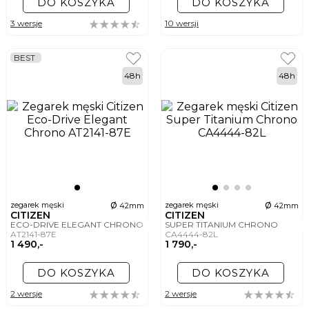
DO KOSZYKA
DO KOSZYKA
3 wersje
10 wersji
BEST
48h
48h
ø
ø
zegarek męski
zegarek męski
42mm
42mm
CITIZEN
CITIZEN
ECO-DRIVE ELEGANT CHRONO
SUPER TITANIUM CHRONO
AT2141-87E
CA4444-82L
1 490,-
1 790,-
DO KOSZYKA
DO KOSZYKA
2 wersje
2 wersje