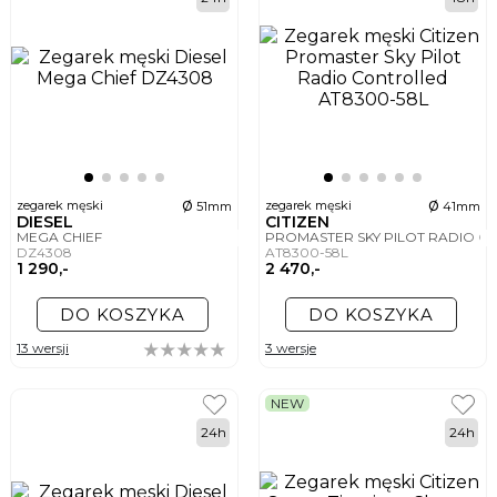
ø
ø
zegarek męski
zegarek męski
51mm
41mm
DIESEL
CITIZEN
MEGA CHIEF
PROMASTER SKY PILOT RADIO 
DZ4308
AT8300-58L
1 290,-
2 470,-
DO KOSZYKA
DO KOSZYKA
13 wersji
3 wersje
NEW
24h
24h