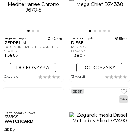
ø
ø
zegarek męski
zegarek męski
42mm
51mm
ZEPPELIN
DIESEL
100 JAHRE MEDITERRANEE CHRONO
MEGA CHIEF
9670-5
DZ4338
1 580,-
1 380,-
DO KOSZYKA
DO KOSZYKA
2 wersje
13 wersji
BEST
24h
karta podarunkowa
SWISS
WATCHCARD
500,-