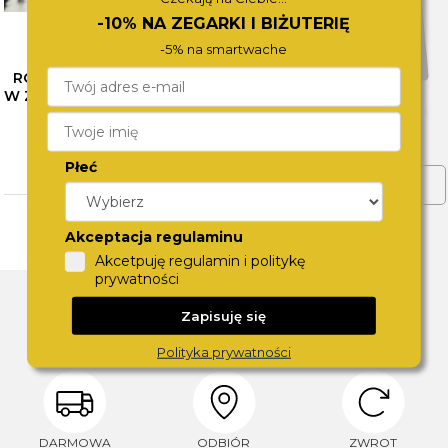
-10% NA ZEGARKI I BIŻUTERIĘ
-5% na smartwache
RÓŻNE OBLICZA SZAROŚCI
W ZEGARKACH CALVIN KLEIN
– SPRAWDŹ NASZE
PROPOZYCJE
CZYTAJ WIĘCEJ
Płeć
ZOBACZ WIĘCEJ
Akceptacja regulaminu
Akcetpuję regulamin i politykę
prywatności
DLACZEGO SWISS?
Zapisuję się
Polityka prywatności
DARMOWA
ODBIÓR
ZWROT