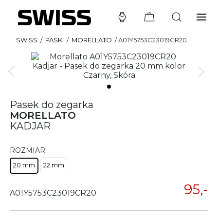
SWISS
/
PASKI
/
MORELLATO
/
A01Y5753C23019CR20
Pasek do zegarka
MORELLATO
KADJAR
ROZMIAR
20 mm
22 mm
95,-
A01Y5753C23019CR20