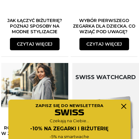
JAK ŁĄCZYĆ BIŻUTERIĘ?
WYBÓR PIERWSZEGO
POZNAJ SPOSOBY NA
ZEGARKA DLA DZIECKA. CO
MODNE STYLIZACJE
WZIĄĆ POD UWAGĘ?
CZYTAJ WIĘCEJ
CZYTAJ WIĘCEJ
SWISS WATCHCARD
ZAPISZ SIĘ DO NEWSLETTERA
Czekają na Ciebie...
RÓŻNE OBLICZA SZAROŚCI
-10% NA ZEGARKI I BIŻUTERIĘ
W ZEGARKACH CALVIN KLEIN
-5% na smartwache
– SPRAWDŹ NASZE