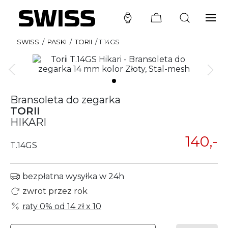
SWISS
/
PASKI
/
TORII
/
T.14GS
Bransoleta do zegarka
TORII
HIKARI
140,-
T.14GS
bezpłatna wysyłka w 24h
zwrot przez rok
raty 0% od
14 zł
x 10