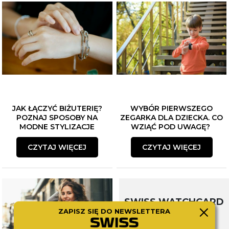
JAK ŁĄCZYĆ BIŻUTERIĘ?
WYBÓR PIERWSZEGO
POZNAJ SPOSOBY NA
ZEGARKA DLA DZIECKA. CO
MODNE STYLIZACJE
WZIĄĆ POD UWAGĘ?
CZYTAJ WIĘCEJ
CZYTAJ WIĘCEJ
SWISS WATCHCARD
ZAPISZ SIĘ DO NEWSLETTERA