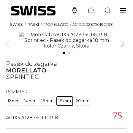
SWISS
/
PASKI
/
MORELLATO
/
A01X5202875019CR18
Pasek do zegarka
MORELLATO
SPRINT EC
ROZMIAR
12 mm
14 mm
16 mm
18 mm
20 mm
75,-
A01X5202875019CR18