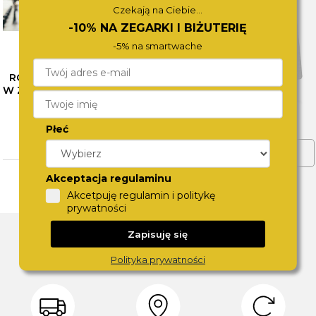
Czekają na Ciebie...
-10% NA ZEGARKI I BIŻUTERIĘ
-5% na smartwache
RÓŻNE OBLICZA SZAROŚCI
W ZEGARKACH CALVIN KLEIN
– SPRAWDŹ NASZE
PROPOZYCJE
Płeć
CZYTAJ WIĘCEJ
ZOBACZ WIĘCEJ
Akceptacja regulaminu
Akcetpuję regulamin i politykę
prywatności
DLACZEGO SWISS?
Zapisuję się
Polityka prywatności