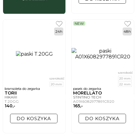
NEW
24h
48h
szerokość
szerokość
20 mm
20 mm
22 mm
bransoleta do zegarka
pasek do zegarka
TORII
MORELLATO
HIKARI
STINTINO TECH
T.20GG
A01X6082977891CR20
140,-
165,-
DO KOSZYKA
DO KOSZYKA