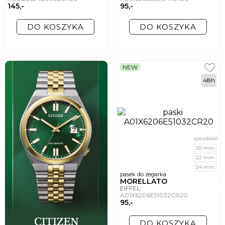
145,-
95,-
DO KOSZYKA
DO KOSZYKA
NEW
48h
szerokość
20 mm
22 mm
24 mm
pasek do zegarka
MORELLATO
EIFFEL
A01X6206E51032CR20
95,-
DO KOSZYKA