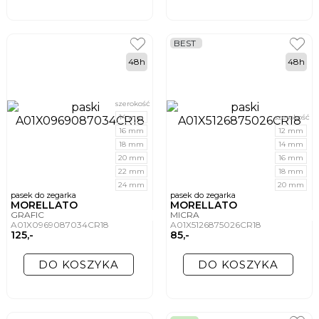
BEST
48h
48h
szerokość
14 mm
szerokość
16 mm
12 mm
18 mm
14 mm
20 mm
16 mm
22 mm
18 mm
24 mm
20 mm
pasek do zegarka
pasek do zegarka
MORELLATO
MORELLATO
GRAFIC
MICRA
A01X0969087034CR18
A01X5126875026CR18
125,-
85,-
DO KOSZYKA
DO KOSZYKA