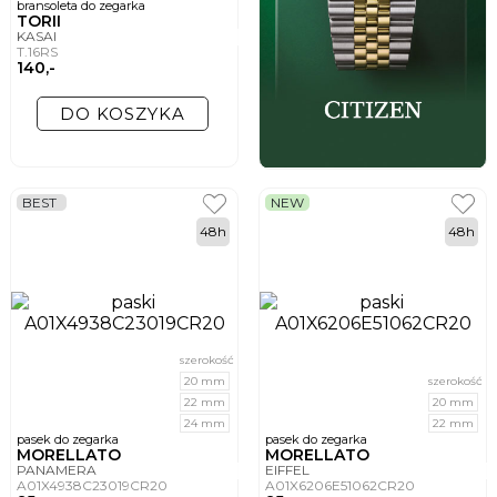
bransoleta do zegarka
TORII
KASAI
T.16RS
140,-
DO KOSZYKA
BEST
NEW
48h
48h
szerokość
20 mm
szerokość
22 mm
20 mm
24 mm
22 mm
pasek do zegarka
pasek do zegarka
MORELLATO
MORELLATO
PANAMERA
EIFFEL
A01X4938C23019CR20
A01X6206E51062CR20