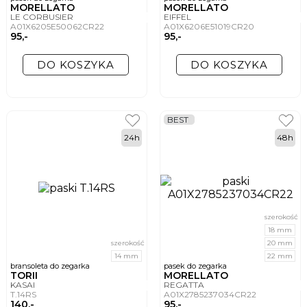
MORELLATO
MORELLATO
LE CORBUSIER
EIFFEL
A01X6205E50062CR22
A01X6206E51019CR20
95,-
95,-
DO KOSZYKA
DO KOSZYKA
BEST
24h
48h
szerokość
18 mm
szerokość
20 mm
14 mm
22 mm
bransoleta do zegarka
pasek do zegarka
TORII
MORELLATO
KASAI
REGATTA
T.14RS
A01X2785237034CR22
140,-
95,-