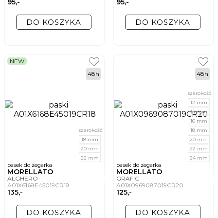
95,-
95,-
DO KOSZYKA
DO KOSZYKA
NEW
48h
48h
szerokość
12 mm
14 mm
16 mm
szerokość
18 mm
18 mm
20 mm
20 mm
22 mm
22 mm
24 mm
pasek do zegarka
pasek do zegarka
MORELLATO
MORELLATO
ALGHERO
GRAFIC
A01X6168E45019CR18
A01X0969087019CR20
135,-
125,-
DO KOSZYKA
DO KOSZYKA