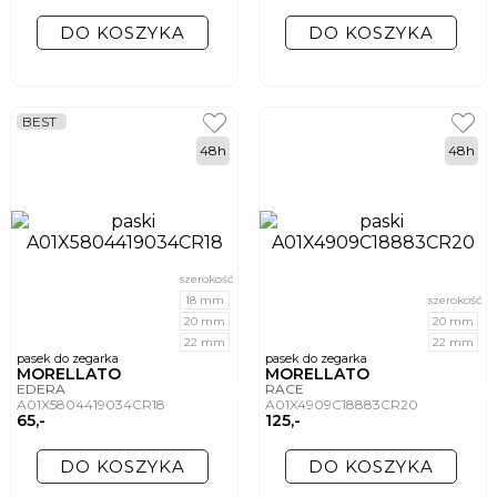
DO KOSZYKA
DO KOSZYKA
BEST
48h
48h
szerokość
18 mm
szerokość
20 mm
20 mm
22 mm
22 mm
pasek do zegarka
pasek do zegarka
MORELLATO
MORELLATO
EDERA
RACE
A01X5804419034CR18
A01X4909C18883CR20
65,-
125,-
DO KOSZYKA
DO KOSZYKA