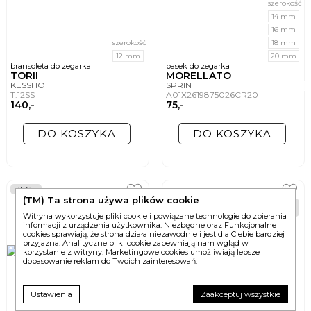
szerokość
14 mm
16 mm
szerokość
18 mm
12 mm
20 mm
bransoleta do zegarka
pasek do zegarka
TORII
MORELLATO
KESSHO
SPRINT
T.12SS
A01X2619875026CR20
140,-
75,-
DO KOSZYKA
DO KOSZYKA
BEST
(TM) Ta strona używa plików cookie
48h
48h
Witryna wykorzystuje pliki cookie i powiązane technologie do zbierania
informacji z urządzenia użytkownika. Niezbędne oraz Funkcjonalne
cookies sprawiają, że strona działa niezawodnie i jest dla Ciebie bardziej
przyjazna. Analityczne pliki cookie zapewniają nam wgląd w
korzystanie z witryny. Marketingowe cookies umożliwiają lepsze
dopasowanie reklam do Twoich zainteresowań.
Ustawienia
Zaakceptuj wszystkie
szerokość