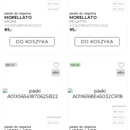
22 mm
20 mm
24 mm
22 mm
pasek do zegarka
pasek do zegarka
MORELLATO
MORELLATO
MICRA
REGATTA
A01X5126875019CR22
A01X2785237062CR22
85,-
95,-
DO KOSZYKA
DO KOSZYKA
BEST
NEW
48h
48h
szerokość
18 mm
szerokość
20 mm
22 mm
22 mm
pasek do zegarka
pasek do zegarka