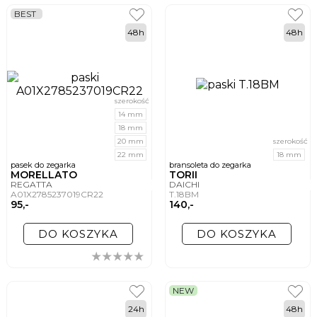
BEST
48h
48h
szerokość
14 mm
18 mm
20 mm
szerokość
22 mm
18 mm
pasek do zegarka
bransoleta do zegarka
MORELLATO
TORII
REGATTA
DAICHI
A01X2785237019CR22
T.18BM
95,-
140,-
DO KOSZYKA
DO KOSZYKA
NEW
24h
48h