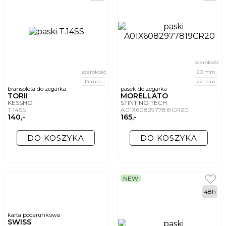
szerokość
szerokość
20 mm
14 mm
22 mm
bransoleta do zegarka
pasek do zegarka
TORII
MORELLATO
KESSHO
STINTINO TECH
T.14SS
A01X6082977819CR20
140,-
165,-
DO KOSZYKA
DO KOSZYKA
NEW
48h
karta podarunkowa
SWISS