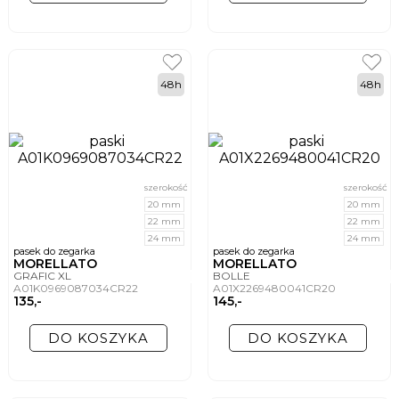
48h
48h
szerokość
szerokość
20 mm
20 mm
22 mm
22 mm
24 mm
24 mm
pasek do zegarka
pasek do zegarka
MORELLATO
MORELLATO
GRAFIC XL
BOLLE
A01K0969087034CR22
A01X2269480041CR20
135,-
145,-
DO KOSZYKA
DO KOSZYKA