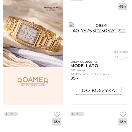
48h
szerokość
22 mm
pasek do zegarka
MORELLATO
KADJAR
A01Y5753C23032CR22
95,-
DO KOSZYKA
BEST
BEST
48h
48h