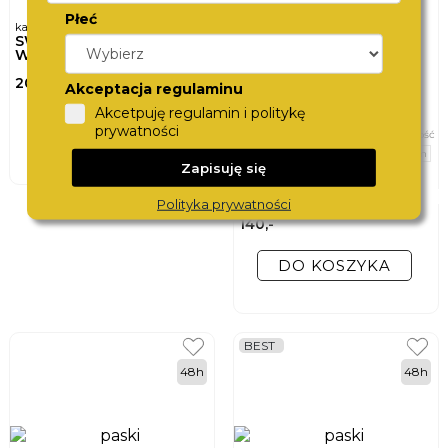
Płeć
karta podarunkowa
SWISS
WATCHCARD
200,-
Akceptacja regulaminu
Akcetpuję regulamin i politykę
DO KOSZYKA
prywatności
szerokość
20 mm
Zapisuję się
bransoleta do zegarka
TORII
DAICHI
Polityka prywatności
T.20BG
140,-
DO KOSZYKA
BEST
48h
48h