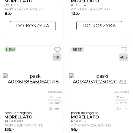
MORELLATO
MORELLATO
BYTE EC
ALGHERO
A01X5654187062SB22
A01X6168E45032CR18
85,-
135,-
DO KOSZYKA
DO KOSZYKA
NEW
BEST
48h
48h
szerokość
szerokość
18 mm
18 mm
20 mm
20 mm
22 mm
22 mm
pasek do zegarka
pasek do zegarka
MORELLATO
MORELLATO
ALGHERO
RODIUS
A01X6168E45064CR18
A01X4937C23062CR22
135,-
95,-