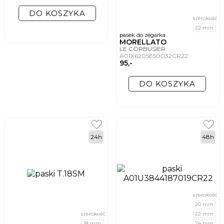
DO KOSZYKA
szerokość
22 mm
pasek do zegarka
MORELLATO
LE CORBUSIER
A01X6205E50032CR22
95,-
DO KOSZYKA
24h
48h
szerokość
20 mm
szerokość
22 mm
18 mm
24 mm