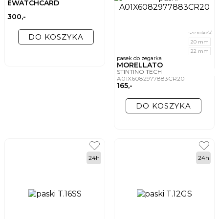
EWATCHCARD
300,-
szerokość
DO KOSZYKA
20 mm
22 mm
pasek do zegarka
MORELLATO
STINTINO TECH
A01X6082977883CR20
165,-
DO KOSZYKA
24h
24h