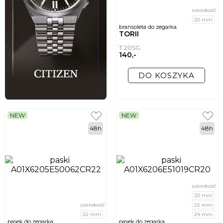
szerokość
20 mm
bransoleta do zegarka
TORII
T.20SG
140,-
DO KOSZYKA
NEW
NEW
48h
48h
szerokość
20 mm
szerokość
22 mm
22 mm
24 mm
pasek do zegarka
pasek do zegarka