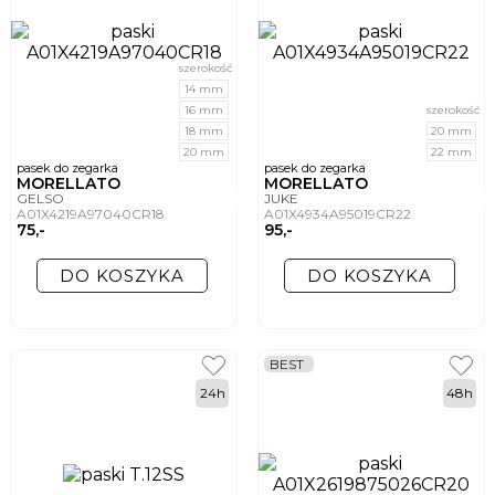
szerokość
14 mm
16 mm
szerokość
18 mm
20 mm
20 mm
22 mm
pasek do zegarka
pasek do zegarka
MORELLATO
MORELLATO
GELSO
JUKE
A01X4219A97040CR18
A01X4934A95019CR22
75,-
95,-
DO KOSZYKA
DO KOSZYKA
BEST
24h
48h