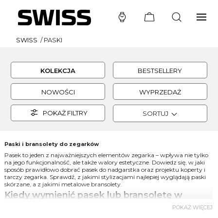
SWISS
/
PASKI
KOLEKCJA
BESTSELLERY
NOWOŚCI
WYPRZEDAŻ
POKAŻ FILTRY
SORTUJ
Paski i bransolety do zegarków
Pasek to jeden z najważniejszych elementów zegarka – wpływa nie tylko
na jego funkcjonalność, ale także walory estetyczne. Dowiedz się, w jaki
sposób prawidłowo dobrać pasek do nadgarstka oraz projektu koperty i
tarczy zegarka. Sprawdź, z jakimi stylizacjami najlepiej wyglądają paski
skórzane, a z jakimi metalowe bransolety.
Kiedy wymienić pasek lub bransoletę w
zegarku?
POKAŻ WIĘCEJ
Wymiana paska lub bransolety staje się koniecznością, gdy ślady zużycia