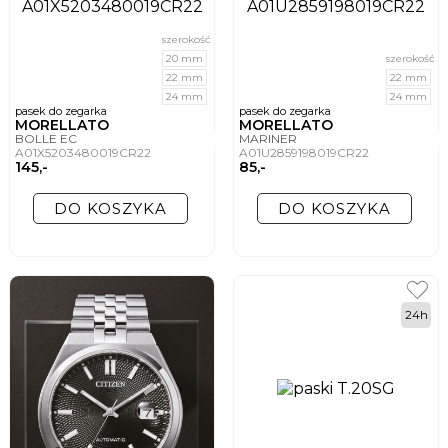
szerokość
20 mm
szerokość
22 mm
22 mm
24 mm
24 mm
pasek do zegarka
pasek do zegarka
MORELLATO
MORELLATO
BOLLE EC
MARINER
A01X5203480019CR22
A01U2859198019CR22
145,-
85,-
DO KOSZYKA
DO KOSZYKA
24h