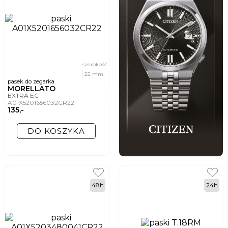
szerokość
22 mm
pasek do zegarka
MORELLATO
EXTRA EC
A01X5201656032CR22
135,-
DO KOSZYKA
48h
24h