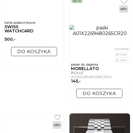
NEW
48h
karta podarunkowa
SWISS
WATCHCARD
500,-
szerokość
DO KOSZYKA
20 mm
22 mm
pasek do zegarka
MORELLATO
BOLLE
A01X2269480265CR20
145,-
DO KOSZYKA
48h