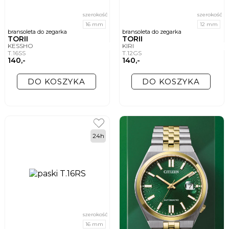
szerokość
szerokość
16 mm
12 mm
bransoleta do zegarka
bransoleta do zegarka
TORII
TORII
KESSHO
KIRI
T.16SS
T.12GS
140,-
140,-
DO KOSZYKA
DO KOSZYKA
24h
szerokość
16 mm