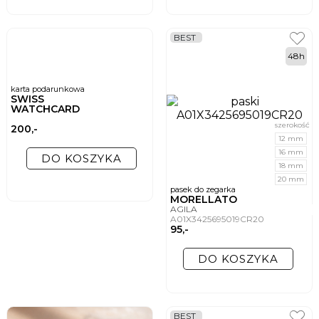
BEST
48h
karta podarunkowa
SWISS
WATCHCARD
szerokość
200,-
12 mm
16 mm
DO KOSZYKA
18 mm
20 mm
pasek do zegarka
MORELLATO
AGILA
A01X3425695019CR20
95,-
DO KOSZYKA
BEST