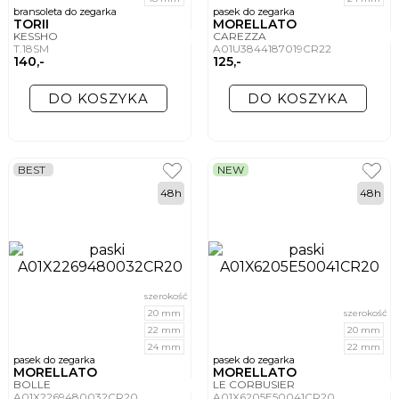
bransoleta do zegarka
pasek do zegarka
TORII
MORELLATO
KESSHO
CAREZZA
T.18SM
A01U3844187019CR22
140,-
125,-
DO KOSZYKA
DO KOSZYKA
BEST
NEW
48h
48h
szerokość
20 mm
szerokość
22 mm
20 mm
24 mm
22 mm
pasek do zegarka
pasek do zegarka
MORELLATO
MORELLATO
BOLLE
LE CORBUSIER
A01X2269480032CR20
A01X6205E50041CR20