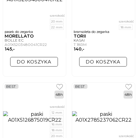
szerokość
20 mm
szerokość
22 mm
18 mm
pasek do zegarka
bransoleta do zegarka
MORELLATO
TORII
BOLLE EC
KASAI
A01X5203480041CR22
T.18RM
145,-
140,-
DO KOSZYKA
DO KOSZYKA
BEST
BEST
48h
48h
szerokość
12 mm
14 mm
16 mm
18 mm
20 mm
szerokość