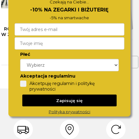
Czekają na Ciebie...
-10% NA ZEGARKI I BIŻUTERIĘ
-5% na smartwache
RÓŻNE OBLICZA SZAROŚCI
W ZEGARKACH CALVIN KLEIN
– SPRAWDŹ NASZE
PROPOZYCJE
CZYTAJ WIĘCEJ
Płeć
ZOBACZ WIĘCEJ
Akceptacja regulaminu
Akcetpuję regulamin i politykę
prywatności
DLACZEGO SWISS?
Zapisuję się
Polityka prywatności