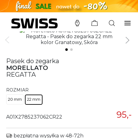
SWISS
/
PASKI
/
MORELLATO
/
A01X2785237062CR22
Pasek do zegarka
MORELLATO
REGATTA
ROZMIAR
20 mm
22 mm
95,-
A01X2785237062CR22
bezpłatna wysyłka w 48-72h