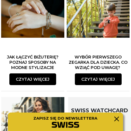
JAK ŁĄCZYĆ BIŻUTERIĘ?
WYBÓR PIERWSZEGO
POZNAJ SPOSOBY NA
ZEGARKA DLA DZIECKA. CO
MODNE STYLIZACJE
WZIĄĆ POD UWAGĘ?
CZYTAJ WIĘCEJ
CZYTAJ WIĘCEJ
SWISS WATCHCARD
ZAPISZ SIĘ DO NEWSLETTERA