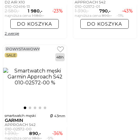
D2 AIR X10
APPROACH S42
010-02496-13
010-02572-01
2 580,-
1 980,-
-23%
1 390,-
790,-
-43%
najniższa cena
1 980,-
najniższa cena
890,-
-11%
DO KOSZYKA
DO KOSZYKA
2 wersje
POWYSTAWOWY
SALE
48h
ø
smartwatch męski
43mm
GARMIN
APPROACH S42
010-02572-00
1 390,-
890,-
-36%
najniższa cena
980,-
-9%