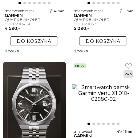
ø
ø
smartwatch męski
smartwatch męski
47mm
51mm
GARMIN
GARMIN
QUATIX 8 AMOLED
QUATIX 8 AMOLED
010-02904-51
010-02905-91
4 590,-
5 090,-
DO KOSZYKA
DO KOSZYKA
4 wersje
4 wersje
NEW
24h
smartwatch
41x46mm
GARMIN