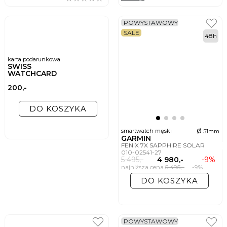
POWYSTAWOWY
SALE
48h
karta podarunkowa
SWISS
WATCHCARD
200,-
DO KOSZYKA
ø
smartwatch męski
51mm
GARMIN
FENIX 7X SAPPHIRE SOLAR
010-02541-27
5 495,-
4 980,-
-9%
najniższa cena
5 495,-
-9%
DO KOSZYKA
POWYSTAWOWY