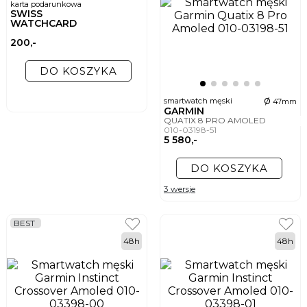
karta podarunkowa
SWISS
WATCHCARD
200,-
DO KOSZYKA
ø
smartwatch męski
47mm
GARMIN
QUATIX 8 PRO AMOLED
010-03198-51
5 580,-
DO KOSZYKA
3 wersje
BEST
48h
48h