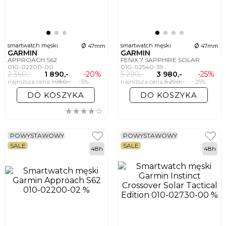
ø
ø
smartwatch męski
smartwatch męski
47mm
47mm
GARMIN
GARMIN
APPROACH S62
FENIX 7 SAPPHIRE SOLAR
010-02200-00
010-02540-39
2 360,-
1 890,-
-20%
5 290,-
3 980,-
-25%
najniższa cena
1 980,-
-5%
najniższa cena
5 290,-
-25%
DO KOSZYKA
DO KOSZYKA
POWYSTAWOWY
POWYSTAWOWY
SALE
SALE
48h
48h