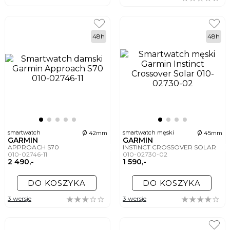
48h
48h
ø
ø
smartwatch
smartwatch męski
42mm
45mm
GARMIN
GARMIN
APPROACH S70
INSTINCT CROSSOVER SOLAR
010-02746-11
010-02730-02
2 490,-
1 590,-
DO KOSZYKA
DO KOSZYKA
3 wersje
3 wersje