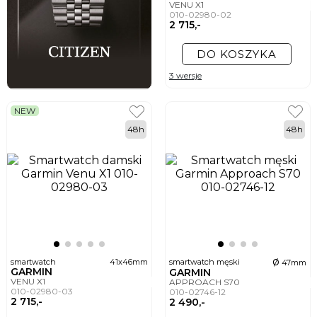
VENU X1
010-02980-02
2 715,-
DO KOSZYKA
3 wersje
NEW
48h
48h
ø
smartwatch
41x46mm
smartwatch męski
47mm
GARMIN
GARMIN
VENU X1
APPROACH S70
010-02980-03
010-02746-12
2 715,-
2 490,-