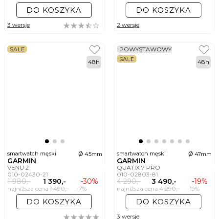
DO KOSZYKA
DO KOSZYKA
3 wersje
2 wersje
SALE
POWYSTAWOWY
SALE
48h
48h
ø
ø
smartwatch męski
smartwatch męski
45mm
47mm
GARMIN
GARMIN
VENU 2
QUATIX 7 PRO
010-02430-21
010-02803-81
1 980,-
1 390,-
-30%
4 290,-
3 490,-
-19%
najniższa cena
1 490,-
-7%
najniższa cena
4 290,-
-19%
DO KOSZYKA
DO KOSZYKA
3 wersje