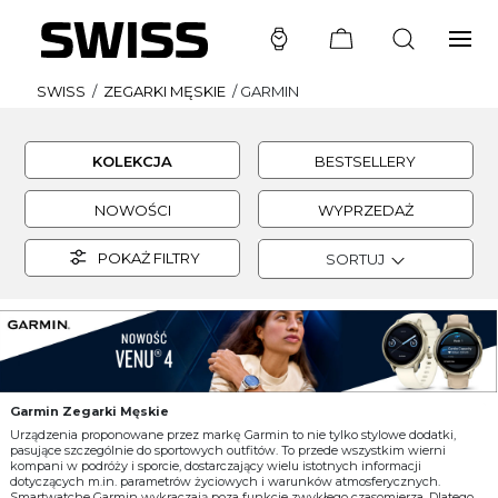
SWISS
/
ZEGARKI MĘSKIE
/
GARMIN
KOLEKCJA
BESTSELLERY
NOWOŚCI
WYPRZEDAŻ
POKAŻ FILTRY
SORTUJ
Garmin Zegarki Męskie
Urządzenia proponowane przez markę Garmin to nie tylko stylowe dodatki,
pasujące szczególnie do sportowych outfitów. To przede wszystkim wierni
kompani w podróży i sporcie, dostarczający wielu istotnych informacji
dotyczących m.in. parametrów życiowych i warunków atmosferycznych.
Smartwatche Garmin wykraczają poza funkcje zwykłego czasomierza. Dlatego