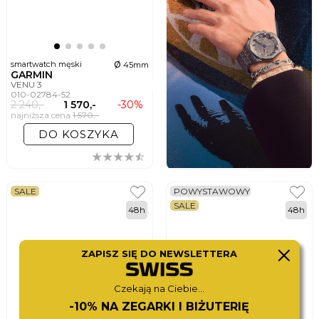
ø
smartwatch męski
45mm
GARMIN
VENU 3
010-02784-52
2 240,-
1 570,-
-30%
najniższa cena
1 570,-
DO KOSZYKA
SALE
POWYSTAWOWY
SALE
48h
48h
ZAPISZ SIĘ DO NEWSLETTERA
Czekają na Ciebie...
-10% NA ZEGARKI I BIŻUTERIĘ