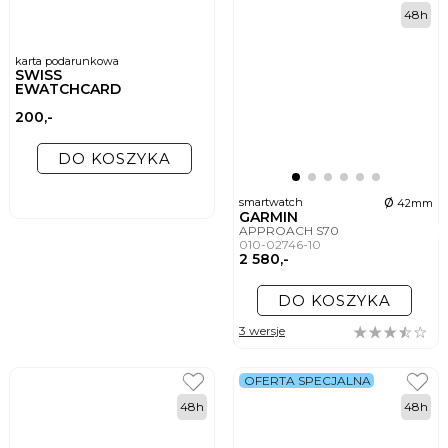
48h
karta podarunkowa
SWISS
EWATCHCARD
200,-
DO KOSZYKA
ø
smartwatch
42mm
GARMIN
APPROACH S70
010-02746-10
2 580,-
DO KOSZYKA
3 wersje
OFERTA SPECJALNA
48h
48h