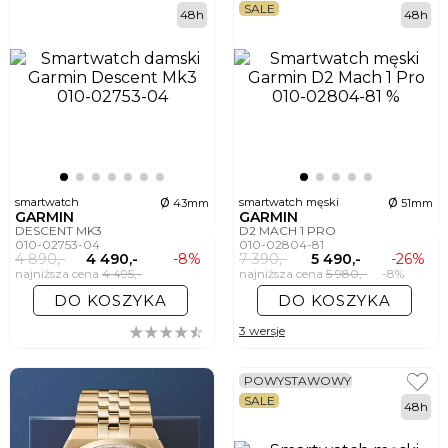
SALE
48h
48h
ø
ø
smartwatch
smartwatch męski
43mm
51mm
GARMIN
GARMIN
DESCENT MK3
D2 MACH 1 PRO
010-02753-04
010-02804-81
4 890,-
4 490,-
-8%
7 390,-
5 490,-
-26%
najniższa cena
4 495,-
najniższa cena
5 980,-
-8%
DO KOSZYKA
DO KOSZYKA
3 wersje
POWYSTAWOWY
SALE
48h