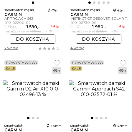
ø
ø
smartwatch męski
smartwatch męski
47mm
45mm
GARMIN
GARMIN
APPROACH S62
INSTINCT CROSSOVER SOLAR TAC
010-02200-02
010-02730-00
2 580,-
1 590,-
-38%
2 150,-
1 980,-
-8%
najniższa cena
1 790,-
-11%
najniższa cena
2 150,-
-8%
DO KOSZYKA
DO KOSZYKA
2 wersje
4 wersje
POWYSTAWOWY
POWYSTAWOWY
SALE
SALE
48h
48h
ø
ø
smartwatch
smartwatch
44mm
43mm
GARMIN
GARMIN