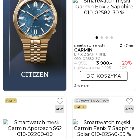
ø
smartwatch męski
47mm
GARMIN
EPIX 2 SAPPHIRE
010-02582-30
4 995,-
3 980,-
-20%
najniższa cena
4 995,-
-20%
DO KOSZYKA
3 wersje
SALE
POWYSTAWOWY
SALE
48h
48h