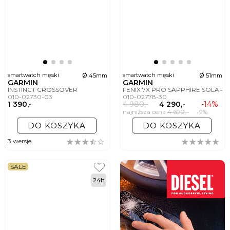
ø
ø
smartwatch męski
smartwatch męski
45mm
51mm
GARMIN
GARMIN
INSTINCT CROSSOVER
FENIX 7X PRO SAPPHIRE SOLAR
010-02730-03
010-02778-30
1 390,-
4 980,-
4 290,-
-14%
najniższa cena
4 690,-
-9%
DO KOSZYKA
DO KOSZYKA
3 wersje
SALE
24h