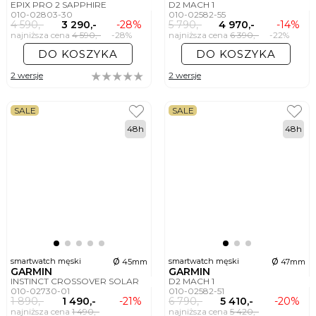
EPIX PRO 2 SAPPHIRE
D2 MACH 1
010-02803-30
010-02582-55
4 590,-
3 290,-
-28%
5 790,-
4 970,-
-14%
najniższa cena
4 590,-
-28%
najniższa cena
6 390,-
-22%
DO KOSZYKA
DO KOSZYKA
2 wersje
2 wersje
SALE
SALE
48h
48h
ø
ø
smartwatch męski
smartwatch męski
45mm
47mm
GARMIN
GARMIN
INSTINCT CROSSOVER SOLAR
D2 MACH 1
010-02730-01
010-02582-51
1 890,-
1 490,-
-21%
6 790,-
5 410,-
-20%
najniższa cena
1 490,-
najniższa cena
5 420,-