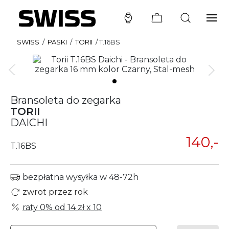
SWISS
/
PASKI
/
TORII
/
T.16BS
Bransoleta do zegarka
TORII
DAICHI
140,-
T.16BS
bezpłatna wysyłka w 48-72h
zwrot przez rok
raty 0% od
14 zł
x 10