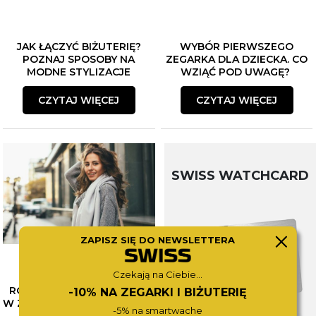
JAK ŁĄCZYĆ BIŻUTERIĘ?
WYBÓR PIERWSZEGO
POZNAJ SPOSOBY NA
ZEGARKA DLA DZIECKA. CO
MODNE STYLIZACJE
WZIĄĆ POD UWAGĘ?
CZYTAJ WIĘCEJ
CZYTAJ WIĘCEJ
SWISS WATCHCARD
ZAPISZ SIĘ DO NEWSLETTERA
Czekają na Ciebie...
RÓŻNE OBLICZA SZAROŚCI
-10% NA ZEGARKI I BIŻUTERIĘ
W ZEGARKACH CALVIN KLEIN
-5% na smartwache
– SPRAWDŹ NASZE