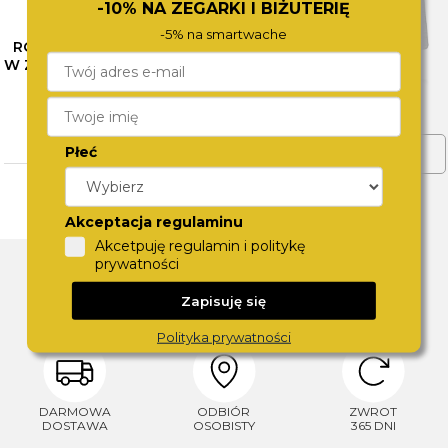
-10% NA ZEGARKI I BIŻUTERIĘ
-5% na smartwache
RÓŻNE OBLICZA SZAROŚCI
W ZEGARKACH CALVIN KLEIN
– SPRAWDŹ NASZE
PROPOZYCJE
CZYTAJ WIĘCEJ
Płeć
ZOBACZ WIĘCEJ
Akceptacja regulaminu
Akcetpuję regulamin i politykę
DLACZEGO SWISS?
prywatności
Zapisuję się
Polityka prywatności
DARMOWA
ODBIÓR
ZWROT
DOSTAWA
OSOBISTY
365 DNI