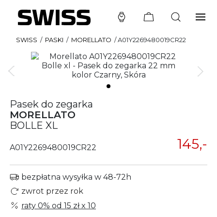
SWISS
/
PASKI
/
MORELLATO
/
A01Y2269480019CR22
Pasek do zegarka
MORELLATO
BOLLE XL
145,-
A01Y2269480019CR22
bezpłatna wysyłka w 48-72h
zwrot przez rok
raty 0% od
15 zł
x 10