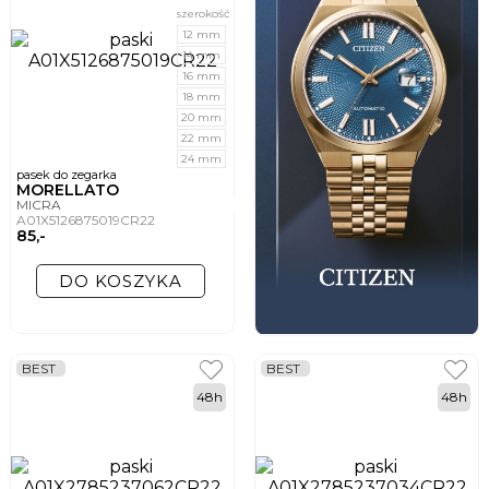
szerokość
12 mm
14 mm
16 mm
18 mm
20 mm
22 mm
24 mm
pasek do zegarka
MORELLATO
MICRA
A01X5126875019CR22
85,-
DO KOSZYKA
BEST
BEST
48h
48h