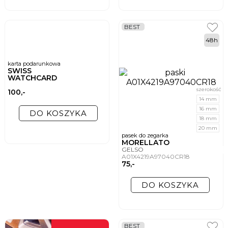
BEST
48h
karta podarunkowa
SWISS
WATCHCARD
szerokość
100,-
14 mm
16 mm
DO KOSZYKA
18 mm
20 mm
pasek do zegarka
MORELLATO
GELSO
A01X4219A97040CR18
75,-
DO KOSZYKA
BEST