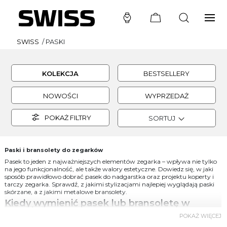
SWISS
/
PASKI
KOLEKCJA
BESTSELLERY
NOWOŚCI
WYPRZEDAŻ
POKAŻ FILTRY
SORTUJ
Paski i bransolety do zegarków
Pasek to jeden z najważniejszych elementów zegarka – wpływa nie tylko
na jego funkcjonalność, ale także walory estetyczne. Dowiedz się, w jaki
sposób prawidłowo dobrać pasek do nadgarstka oraz projektu koperty i
tarczy zegarka. Sprawdź, z jakimi stylizacjami najlepiej wyglądają paski
skórzane, a z jakimi metalowe bransolety.
Kiedy wymienić pasek lub bransoletę w
zegarku?
POKAŻ WIĘCEJ
Wymiana paska lub bransolety staje się koniecznością, gdy ślady zużycia