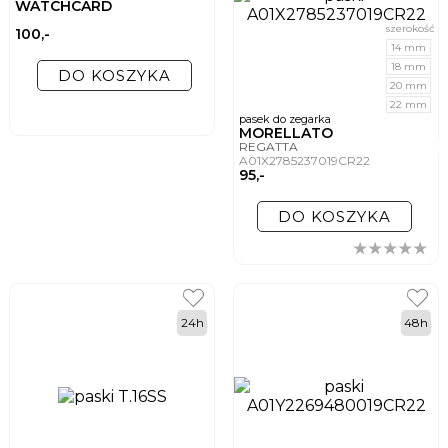
WATCHCARD
szerokość
100,-
14 mm
18 mm
DO KOSZYKA
20 mm
22 mm
pasek do zegarka
MORELLATO
REGATTA
A01X2785237019CR22
95,-
DO KOSZYKA
24h
48h