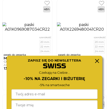
48h
48h
szerokość
szerokość
20 mm
20 mm
22 mm
22 mm
24 mm
24 mm
pasek do zegarka
pasek do zegarka
MORELLATO
MORELLATO
ZAPISZ SIĘ DO NEWSLETTERA
GRAFIC XL
BOLLE
A01K0969087034CR22
A01X2269480041CR20
135,-
145,-
Czekają na Ciebie...
DO KOSZYKA
DO KOSZYKA
-10% NA ZEGARKI I BIŻUTERIĘ
-5% na smartwache
BEST
48h