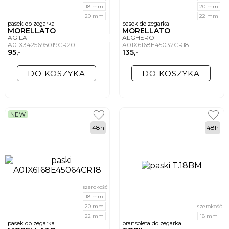
18 mm
20 mm
20 mm
22 mm
pasek do zegarka
pasek do zegarka
MORELLATO
MORELLATO
AGILA
ALGHERO
A01X3425695019CR20
A01X6168E45032CR18
95,-
135,-
DO KOSZYKA
DO KOSZYKA
NEW
48h
48h
szerokość
18 mm
20 mm
szerokość
22 mm
18 mm
pasek do zegarka
bransoleta do zegarka