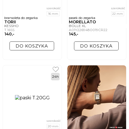
szerokość
szerokość
16 mm
22 mm
bransoleta do zegarka
pasek do zegarka
TORII
MORELLATO
KESSHO
BOLLE XL
T.16SS
A01Y2269480019CR22
140,-
145,-
DO KOSZYKA
DO KOSZYKA
24h
szerokość
20 mm