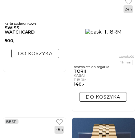
24h
karta podarunkowa
SWISS
WATCHCARD
500,-
DO KOSZYKA
szerokość
18 mm
bransoleta do zegarka
TORII
KASAI
T.18RM
140,-
DO KOSZYKA
BEST
48h