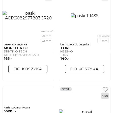
szerokość
20 mm
szerokość
22 mm
14 mm
pasek do zegarka
bransoleta do zegarka
MORELLATO
TORII
STINTINO TECH
KESSHO
A01X6082977883CR20
T.14SS
165,-
140,-
DO KOSZYKA
DO KOSZYKA
BEST
48h
karta podarunkowa
SWISS