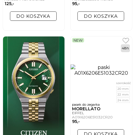
125,-
95,-
DO KOSZYKA
DO KOSZYKA
NEW
48h
szerokość
20 mm
22 mm
24 mm
pasek do zegarka
MORELLATO
EIFFEL
A01X6206E51032CR20
95,-
DO KOSZYKA