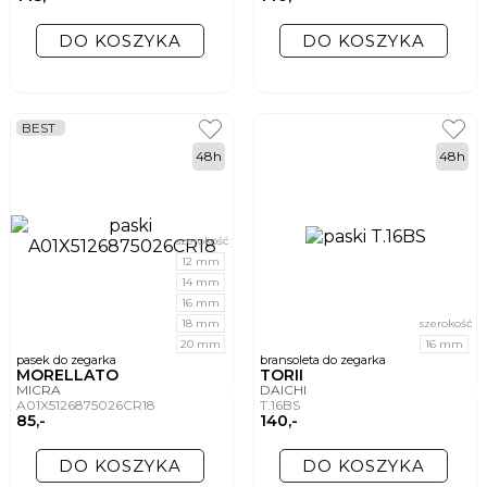
DO KOSZYKA
DO KOSZYKA
BEST
48h
48h
szerokość
12 mm
14 mm
16 mm
18 mm
szerokość
20 mm
16 mm
pasek do zegarka
bransoleta do zegarka
MORELLATO
TORII
MICRA
DAICHI
A01X5126875026CR18
T.16BS
85,-
140,-
DO KOSZYKA
DO KOSZYKA