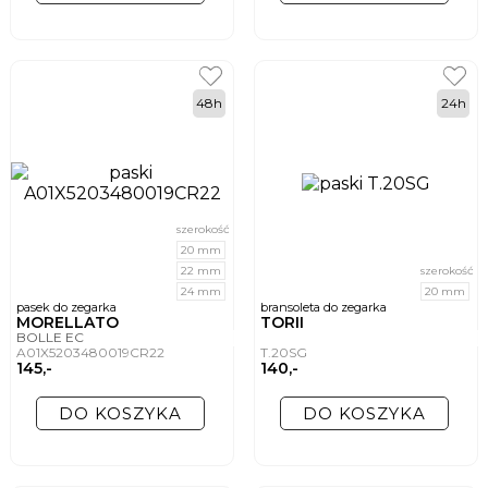
48h
24h
szerokość
20 mm
22 mm
szerokość
24 mm
20 mm
pasek do zegarka
bransoleta do zegarka
MORELLATO
TORII
BOLLE EC
A01X5203480019CR22
T.20SG
145,-
140,-
DO KOSZYKA
DO KOSZYKA