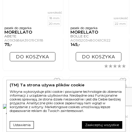
szerokość
18 mm
szerokość
20 mm
22 mm
pasek do zegarka
pasek do zegarka
MORELLATO
MORELLATO
ABETE
BOLLE EC
A01X3686A39019CR18
A01X5203480061CR22
75,-
145,-
DO KOSZYKA
DO KOSZYKA
(TM) Ta strona używa plików cookie
48h
48h
Witryna wykorzystuje pliki cookie i powiązane technologie do zbierania
informacji z urządzenia użytkownika. Niezbędne oraz Funkcjonalne
cookies sprawiają, że strona działa niezawodnie i jest dla Ciebie bardziej
przyjazna. Analityczne pliki cookie zapewniają nam wgląd w
korzystanie z witryny. Marketingowe cookies umożliwiają lepsze
dopasowanie reklam do Twoich zainteresowań.
szerokość
szerokość
18 mm
18 mm
Ustawienia
Zaakceptuj wszystkie
20 mm
20 mm