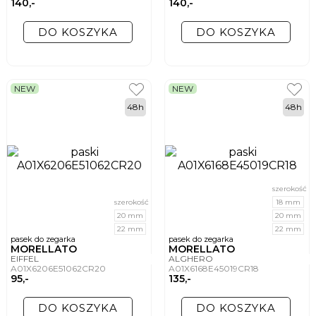
140,-
140,-
DO KOSZYKA
DO KOSZYKA
NEW
NEW
48h
48h
szerokość
szerokość
18 mm
20 mm
20 mm
22 mm
22 mm
pasek do zegarka
pasek do zegarka
MORELLATO
MORELLATO
EIFFEL
ALGHERO
A01X6206E51062CR20
A01X6168E45019CR18
95,-
135,-
DO KOSZYKA
DO KOSZYKA