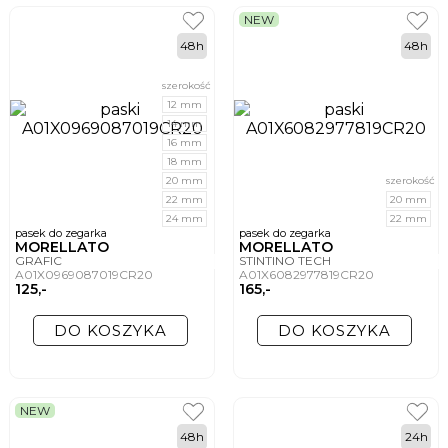
NEW
48h
48h
szerokość
12 mm
14 mm
16 mm
18 mm
20 mm
szerokość
22 mm
20 mm
24 mm
22 mm
pasek do zegarka
pasek do zegarka
MORELLATO
MORELLATO
GRAFIC
STINTINO TECH
A01X0969087019CR20
A01X6082977819CR20
125,-
165,-
DO KOSZYKA
DO KOSZYKA
NEW
48h
24h