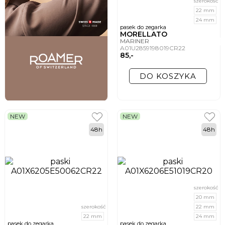
szerokość
22 mm
24 mm
pasek do zegarka
MORELLATO
MARINER
A01U2859198019CR22
85,-
DO KOSZYKA
NEW
NEW
48h
48h
szerokość
20 mm
szerokość
22 mm
22 mm
24 mm
pasek do zegarka
pasek do zegarka