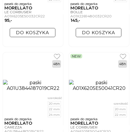
pasek do zegarka
pasek do zegarka
MORELLATO
MORELLATO
LE CORBUSIER
BOLLE
A01X6205E50032CR22
A01X2269480032CR20
95,-
145,-
DO KOSZYKA
DO KOSZYKA
NEW
48h
48h
szerokość
20 mm
szerokość
22 mm
20 mm
24 mm
22 mm
pasek do zegarka
pasek do zegarka
MORELLATO
MORELLATO
CAREZZA
LE CORBUSIER
A01U3844187019CR22
A01X6205E50041CR20