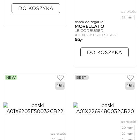
DO KOSZYKA
szerokość
22 mm
pasek do zegarka
MORELLATO
LE CORBUSIER
A01X6205E50019CR22
95,-
DO KOSZYKA
NEW
BEST
48h
48h
szerokość
20 mm
szerokość
22 mm
22 mm
24 mm