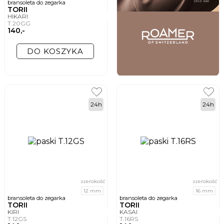
bransoleta do zegarka
TORII
HIKARI
T.20GG
140,-
DO KOSZYKA
24h
24h
szerokość
szerokość
12 mm
16 mm
bransoleta do zegarka
bransoleta do zegarka
TORII
TORII
KIRI
KASAI
T.12GS
T.16RS