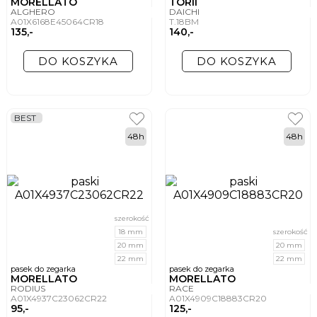
MORELLATO
TORII
ALGHERO
DAICHI
A01X6168E45064CR18
T.18BM
135,-
140,-
DO KOSZYKA
DO KOSZYKA
BEST
48h
48h
szerokość
18 mm
szerokość
20 mm
20 mm
22 mm
22 mm
pasek do zegarka
pasek do zegarka
MORELLATO
MORELLATO
RODIUS
RACE
A01X4937C23062CR22
A01X4909C18883CR20
95,-
125,-