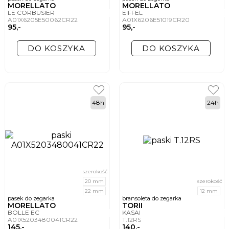
MORELLATO
MORELLATO
LE CORBUSIER
EIFFEL
A01X6205E50062CR22
A01X6206E51019CR20
95,-
95,-
DO KOSZYKA
DO KOSZYKA
48h
24h
szerokość
20 mm
szerokość
22 mm
12 mm
pasek do zegarka
bransoleta do zegarka
MORELLATO
TORII
BOLLE EC
KASAI
A01X5203480041CR22
T.12RS
145,-
140,-