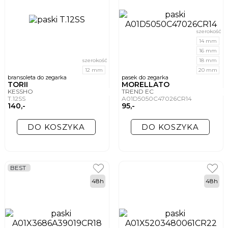
szerokość
14 mm
16 mm
szerokość
18 mm
12 mm
20 mm
bransoleta do zegarka
pasek do zegarka
TORII
MORELLATO
KESSHO
TREND EC
T.12SS
A01D5050C47026CR14
140,-
95,-
DO KOSZYKA
DO KOSZYKA
BEST
48h
48h