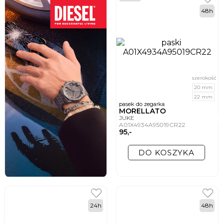
48h
szerokość
20 mm
22 mm
pasek do zegarka
MORELLATO
JUKE
A01X4934A95019CR22
95,-
DO KOSZYKA
24h
48h