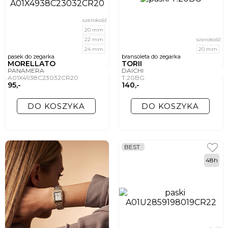
szerokość
20 mm
22 mm
szerokość
24 mm
20 mm
pasek do zegarka
bransoleta do zegarka
MORELLATO
TORII
PANAMERA
DAICHI
A01X4938C23032CR20
T.20BG
95,-
140,-
DO KOSZYKA
DO KOSZYKA
BEST
48h