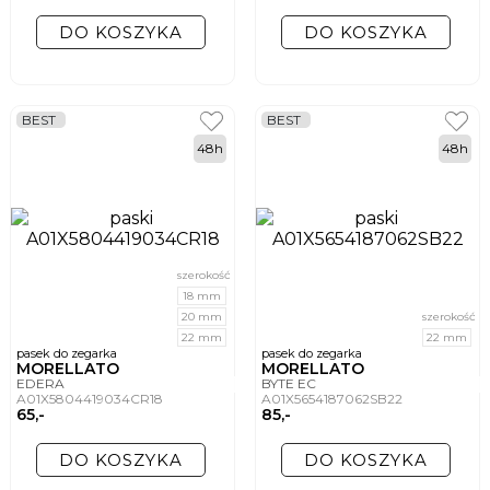
DO KOSZYKA
DO KOSZYKA
BEST
BEST
48h
48h
szerokość
18 mm
20 mm
szerokość
22 mm
22 mm
pasek do zegarka
pasek do zegarka
MORELLATO
MORELLATO
EDERA
BYTE EC
A01X5804419034CR18
A01X5654187062SB22
65,-
85,-
DO KOSZYKA
DO KOSZYKA