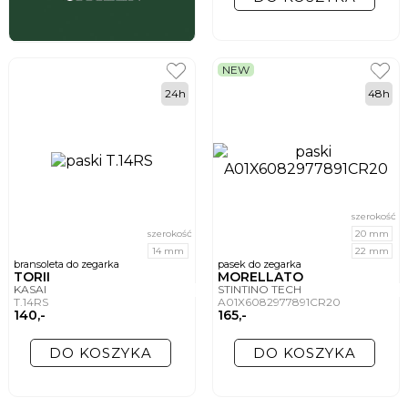
NEW
24h
48h
szerokość
szerokość
20 mm
14 mm
22 mm
bransoleta do zegarka
pasek do zegarka
TORII
MORELLATO
KASAI
STINTINO TECH
T.14RS
A01X6082977891CR20
140,-
165,-
DO KOSZYKA
DO KOSZYKA