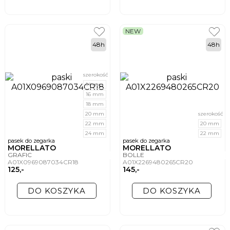
NEW
48h
48h
szerokość
14 mm
16 mm
18 mm
20 mm
szerokość
22 mm
20 mm
24 mm
22 mm
pasek do zegarka
pasek do zegarka
MORELLATO
MORELLATO
GRAFIC
BOLLE
A01X0969087034CR18
A01X2269480265CR20
125,-
145,-
DO KOSZYKA
DO KOSZYKA