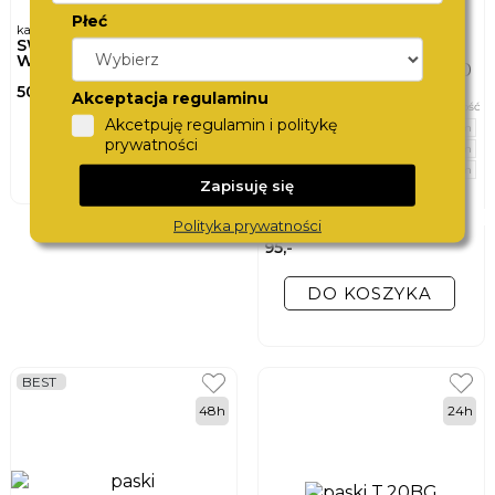
Płeć
karta podarunkowa
SWISS
WATCHCARD
500,-
Akceptacja regulaminu
szerokość
Akcetpuję regulamin i politykę
20 mm
DO KOSZYKA
prywatności
22 mm
24 mm
Zapisuję się
pasek do zegarka
MORELLATO
PANAMERA
Polityka prywatności
A01X4938C23019CR20
95,-
DO KOSZYKA
BEST
48h
24h