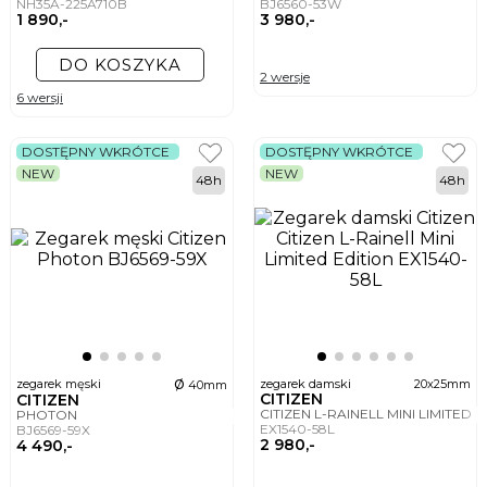
NH35A-225A710B
BJ6560-53W
1 890,-
3 980,-
DO KOSZYKA
2 wersje
6 wersji
DOSTĘPNY WKRÓTCE
DOSTĘPNY WKRÓTCE
NEW
NEW
48h
48h
ø
zegarek męski
zegarek damski
20x25mm
40mm
CITIZEN
CITIZEN
CITIZEN L-RAINELL MINI LIMITED 
PHOTON
EX1540-58L
BJ6569-59X
2 980,-
4 490,-