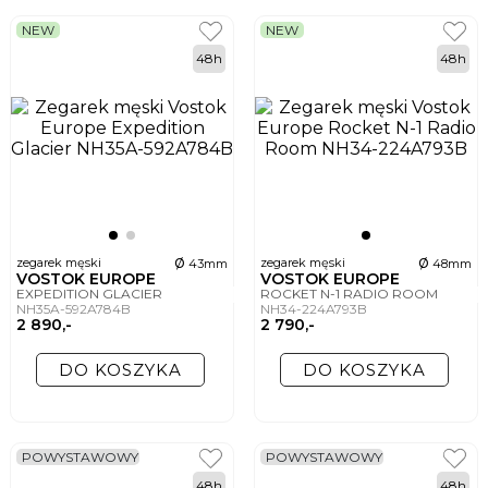
NEW
NEW
48h
48h
ø
ø
zegarek męski
zegarek męski
43mm
48mm
VOSTOK EUROPE
VOSTOK EUROPE
EXPEDITION GLACIER
ROCKET N-1 RADIO ROOM
NH35A-592A784B
NH34-224A793B
2 890,-
2 790,-
DO KOSZYKA
DO KOSZYKA
POWYSTAWOWY
POWYSTAWOWY
48h
48h