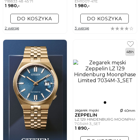
718833 48 45 71
EM1007-47E
1 980,-
1 980,-
DO KOSZYKA
DO KOSZYKA
2 wersje
3 wersje
48h
ø
zegarek męski
40mm
ZEPPELIN
LZ 129 HINDENBURG MOONPHASE
7034M-3_SET
1 890,-