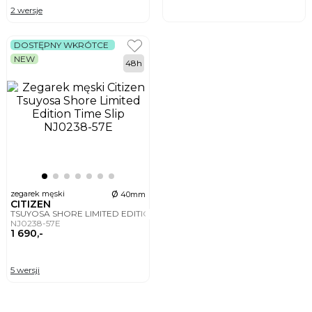
2 wersje
DOSTĘPNY WKRÓTCE
NEW
48h
ø
zegarek męski
40mm
CITIZEN
TSUYOSA SHORE LIMITED EDITION TIME SLIP
NJ0238-57E
1 690,-
5 wersji