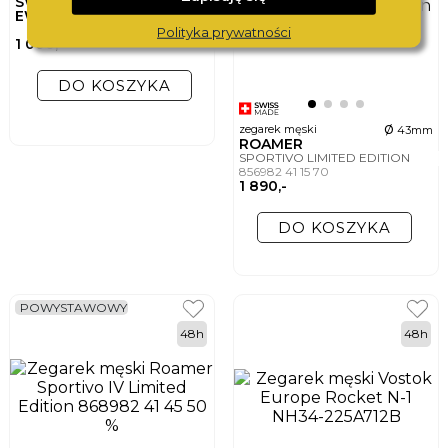
SWISS
EWATCHCARD
Polityka prywatności
1 000,-
DO KOSZYKA
ø
zegarek męski
43mm
ROAMER
SPORTIVO LIMITED EDITION
856982 41 15 70
1 890,-
DO KOSZYKA
POWYSTAWOWY
48h
48h