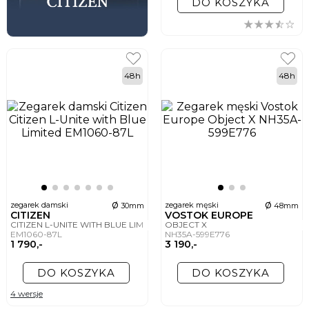
DO KOSZYKA
48h
48h
ø
ø
zegarek damski
zegarek męski
30mm
48mm
CITIZEN
VOSTOK EUROPE
CITIZEN L-UNITE WITH BLUE LIMITED
OBJECT X
EM1060-87L
NH35A-599E776
1 790,-
3 190,-
DO KOSZYKA
DO KOSZYKA
4 wersje