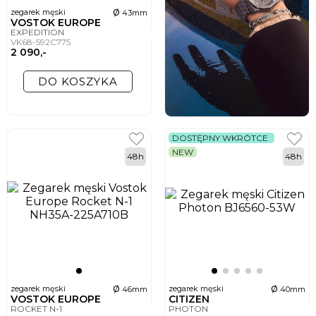
ø
zegarek męski
43mm
VOSTOK EUROPE
EXPEDITION
VK68-592C775
2 090,-
DO KOSZYKA
DOSTĘPNY WKRÓTCE
NEW
48h
48h
ø
ø
zegarek męski
zegarek męski
46mm
40mm
VOSTOK EUROPE
CITIZEN
ROCKET N-1
PHOTON