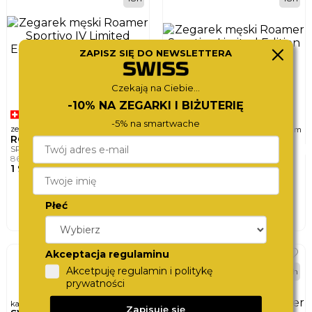
ZAPISZ SIĘ DO NEWSLETTERA
Czekają na Ciebie...
-10% NA ZEGARKI I BIŻUTERIĘ
-5% na smartwache
ø
ø
zegarek męski
zegarek męski
43mm
43mm
ROAMER
ROAMER
SPORTIVO IV LIMITED EDITION
SPORTIVO LIMITED EDITION
868982 48 85 50
856982 41 55 70
1 980,-
1 890,-
DO KOSZYKA
DO KOSZYKA
Płeć
Akceptacja regulaminu
POWYSTAWOWY
Akcetpuję regulamin i politykę
48h
prywatności
karta podarunkowa
Zapisuję się