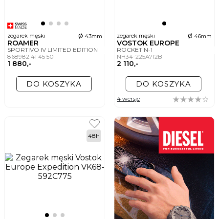
ø
ø
zegarek męski
zegarek męski
43mm
46mm
ROAMER
VOSTOK EUROPE
SPORTIVO IV LIMITED EDITION
ROCKET N-1
868982 41 45 50
NH34-225A712B
1 880,-
2 110,-
DO KOSZYKA
DO KOSZYKA
4 wersje
48h