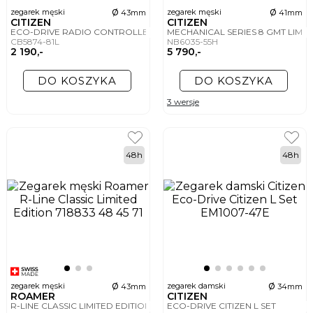
ø
ø
zegarek męski
zegarek męski
43mm
41mm
CITIZEN
CITIZEN
ECO-DRIVE RADIO CONTROLLED-UNITE WITH BLUE LIMITED
MECHANICAL SERIES 8 GMT LIMIT
CB5874-81L
NB6035-55H
2 190,-
5 790,-
DO KOSZYKA
DO KOSZYKA
3 wersje
48h
48h
ø
ø
zegarek męski
zegarek damski
43mm
34mm
ROAMER
CITIZEN
R-LINE CLASSIC LIMITED EDITION
ECO-DRIVE CITIZEN L SET