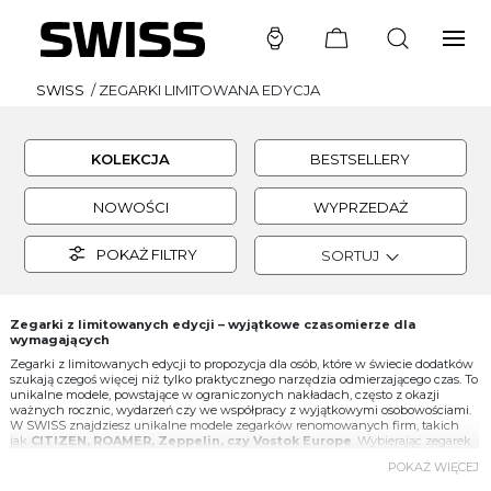
SWISS
/
ZEGARKI LIMITOWANA EDYCJA
KOLEKCJA
BESTSELLERY
NOWOŚCI
WYPRZEDAŻ
POKAŻ FILTRY
SORTUJ
Zegarki z limitowanych edycji – wyjątkowe czasomierze dla
wymagających
Zegarki z limitowanych edycji to propozycja dla osób, które w świecie dodatków
szukają czegoś więcej niż tylko praktycznego narzędzia odmierzającego czas. To
unikalne modele, powstające w ograniczonych nakładach, często z okazji
ważnych rocznic, wydarzeń czy we współpracy z wyjątkowymi osobowościami.
W SWISS znajdziesz unikalne modele zegarków renomowanych firm, takich
jak
CITIZEN, ROAMER, Zeppelin, czy Vostok Europe
. Wybierając zegarek
z edycji limitowanej, sięgasz po produkt, który nie tylko wyróżnia się stylistyką,
POKAŻ WIĘCEJ
ale także podkreśla indywidualność i status jego właściciela.