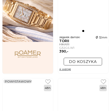
ø
zegarek damski
32mm
TORII
HIKARI
G32GS.W1
390,-
DO KOSZYKA
4 wersje
POWYSTAWOWY
48h
48h