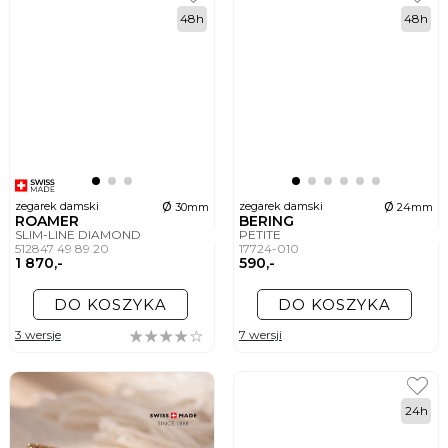
48h
48h
ø
ø
zegarek damski
zegarek damski
30mm
24mm
ROAMER
BERING
SLIM-LINE DIAMOND
PETITE
512847 49 89 20
17724-010
1 870,-
590,-
DO KOSZYKA
DO KOSZYKA
3 wersje
7 wersji
24h