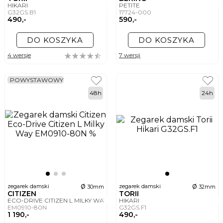
HIKARI
PETITE
G32GS.B1
17724-000
490,-
590,-
DO KOSZYKA
DO KOSZYKA
4 wersje
7 wersji
POWYSTAWOWY
48h
24h
ø
ø
zegarek damski
zegarek damski
30mm
32mm
CITIZEN
TORII
ECO-DRIVE CITIZEN L MILKY WAY
HIKARI
EM0910-80N
G32GS.F1
1 190,-
490,-