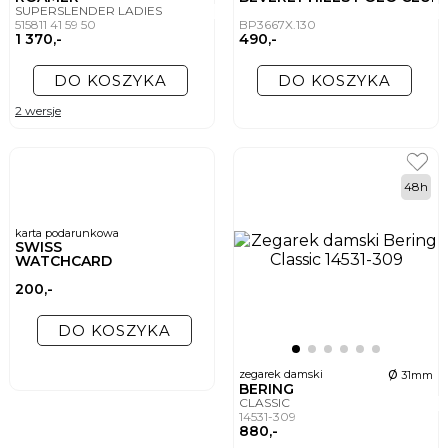
SUPERSLENDER LADIES
515811 41 59 50
BP3667X.130
1 370,-
490,-
DO KOSZYKA
DO KOSZYKA
2 wersje
48h
karta podarunkowa
SWISS
WATCHCARD
200,-
DO KOSZYKA
ø
zegarek damski
31mm
BERING
CLASSIC
14531-309
880,-