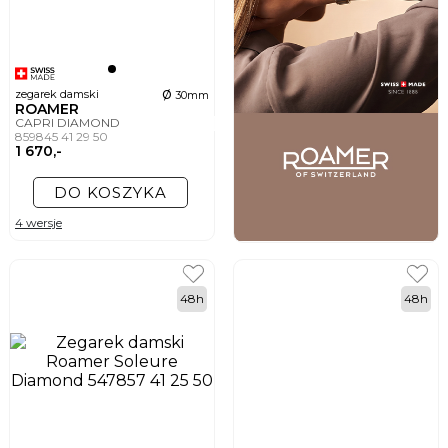
ø
zegarek damski
30mm
ROAMER
CAPRI DIAMOND
859845 41 29 50
1 670,-
DO KOSZYKA
4 wersje
48h
48h