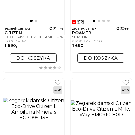
ø
ø
zegarek damski
zegarek damski
31mm
30mm
CITIZEN
ROAMER
ECO-DRIVE CITIZEN L AMBILUNA
SLIM-LINE
EG7073-16Y
864857 49 20 50
1 690,-
1 690,-
DO KOSZYKA
DO KOSZYKA
48h
48h