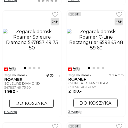
nas znajdziesz duży wybór ekskluzywnych zegarków z diamentami. Postaw na
blask, styl i elegancję – wybierz zegarek, który podkreśli Twoją wyjątkowość!
BEST
Odkryj naszą ofertę i znajdź zegarek, który spełni Twoje
oczekiwania!
24h
48h
ø
zegarek damski
zegarek damski
21x32mm
30mm
ROAMER
ROAMER
C-LINE RECTANGULAR
SOLEURE DIAMOND
659845 48 89 60
547857 49 75 50
2 190,-
1 980,-
DO KOSZYKA
DO KOSZYKA
3 wersje
8 wersji
BEST