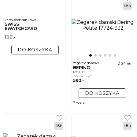
48h
karta podarunkowa
SWISS
EWATCHCARD
100,-
DO KOSZYKA
ø
zegarek damski
24mm
BERING
PETITE
17724-332
590,-
DO KOSZYKA
7 wersji
48h
48h