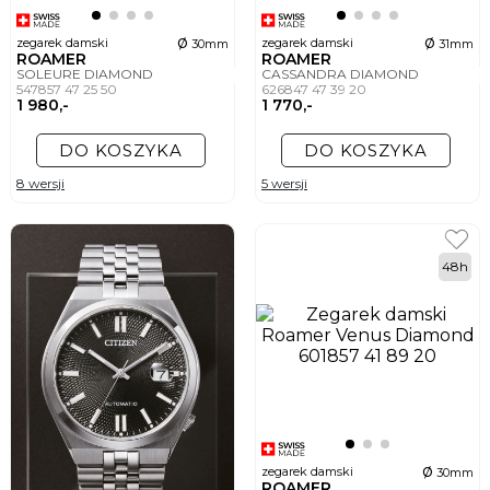
ø
ø
zegarek damski
zegarek damski
30mm
31mm
ROAMER
ROAMER
SOLEURE DIAMOND
CASSANDRA DIAMOND
547857 47 25 50
626847 47 39 20
1 980,-
1 770,-
DO KOSZYKA
DO KOSZYKA
8 wersji
5 wersji
48h
ø
zegarek damski
30mm
ROAMER