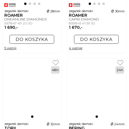
ø
ø
zegarek damski
zegarek damski
28mm
30mm
ROAMER
ROAMER
DREAMLINE DIAMONDS
CAPRI DIAMOND
967847 49 20 50
859845 41 59 50
1 690,-
1 670,-
DO KOSZYKA
DO KOSZYKA
5 wersji
4 wersje
48h
24h
ø
ø
zegarek damski
zegarek damski
32mm
24mm
TORII
BERING