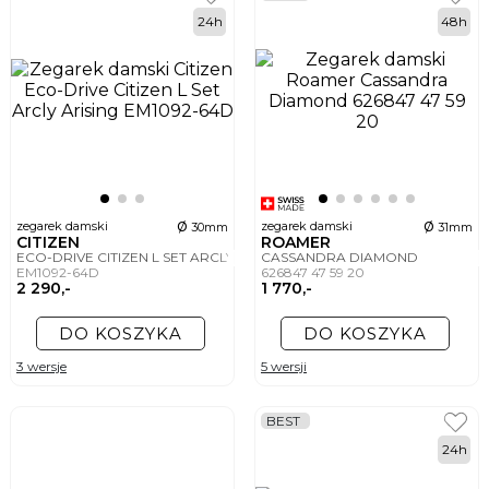
24h
48h
ø
ø
zegarek damski
zegarek damski
30mm
31mm
CITIZEN
ROAMER
ECO-DRIVE CITIZEN L SET ARCLY ARISING
CASSANDRA DIAMOND
EM1092-64D
626847 47 59 20
2 290,-
1 770,-
DO KOSZYKA
DO KOSZYKA
3 wersje
5 wersji
BEST
24h