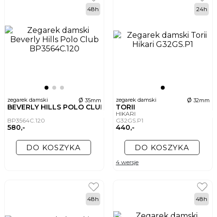
48h
24h
ø
ø
zegarek damski
zegarek damski
35mm
32mm
BEVERLY HILLS POLO CLUB
TORII
HIKARI
BP3564C.120
G32GS.P1
580,-
440,-
DO KOSZYKA
DO KOSZYKA
4 wersje
48h
48h