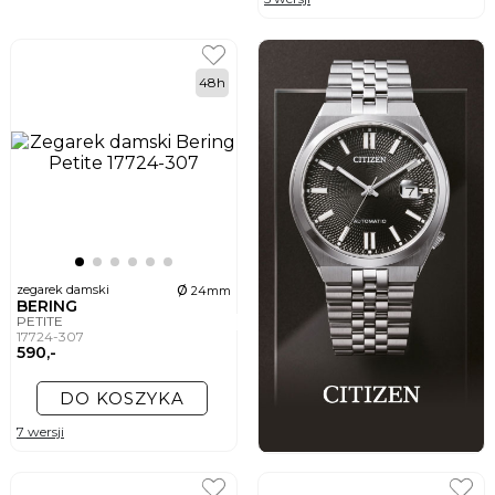
48h
ø
zegarek damski
24mm
BERING
PETITE
17724-307
590,-
DO KOSZYKA
7 wersji