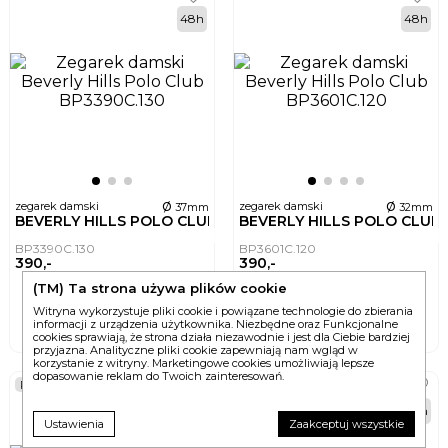
48h
48h
ø
ø
zegarek damski
zegarek damski
37mm
32mm
BEVERLY HILLS POLO CLUB
BEVERLY HILLS POLO CLUB
BP3390C.130
BP3601C.120
390,-
390,-
(TM) Ta strona używa plików cookie
DO KOSZYKA
DO KOSZYKA
Witryna wykorzystuje pliki cookie i powiązane technologie do zbierania
informacji z urządzenia użytkownika. Niezbędne oraz Funkcjonalne
2 wersje
cookies sprawiają, że strona działa niezawodnie i jest dla Ciebie bardziej
przyjazna. Analityczne pliki cookie zapewniają nam wgląd w
korzystanie z witryny. Marketingowe cookies umożliwiają lepsze
dopasowanie reklam do Twoich zainteresowań.
POWYSTAWOWY
POWYSTAWOWY
48h
48h
Ustawienia
Zaakceptuj wszystkie