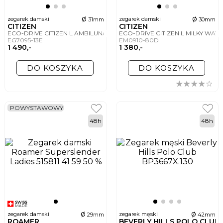
ø
ø
zegarek damski
zegarek damski
31mm
30mm
CITIZEN
CITIZEN
ECO-DRIVE CITIZEN L AMBILUNA MINERALS
ECO-DRIVE CITIZEN L MILKY WAY
EG7095-13E
EM0910-80D
1 490,-
1 380,-
DO KOSZYKA
DO KOSZYKA
POWYSTAWOWY
48h
48h
ø
ø
zegarek damski
zegarek męski
29mm
42mm
ROAMER
BEVERLY HILLS POLO CLUB