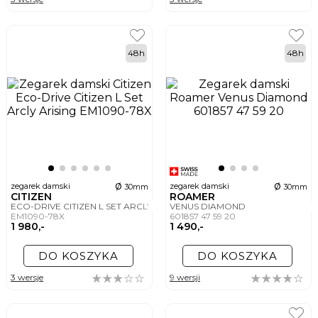
48h
48h
ø
ø
zegarek damski
zegarek damski
30mm
30mm
CITIZEN
ROAMER
ECO-DRIVE CITIZEN L SET ARCLY ARISING
VENUS DIAMOND
EM1090-78X
601857 47 59 20
1 980,-
1 490,-
DO KOSZYKA
DO KOSZYKA
3 wersje
9 wersji