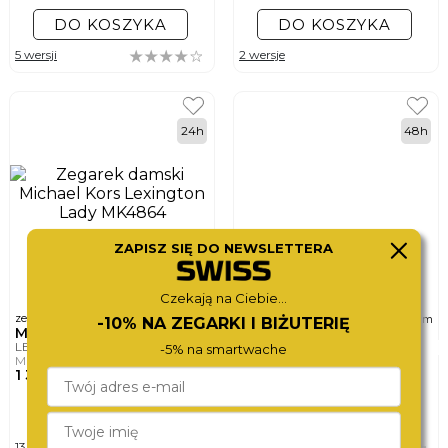
DO KOSZYKA
DO KOSZYKA
5 wersji
2 wersje
24h
48h
ZAPISZ SIĘ DO NEWSLETTERA
Czekają na Ciebie...
ø
ø
zegarek damski
zegarek damski
22mm
38mm
-10% NA ZEGARKI I BIŻUTERIĘ
MICHAEL KORS
MICHAEL KORS
LEXINGTON LADY
HARLOWE
-5% na smartwache
MK4864
MK4710
1 380,-
1 490,-
DO KOSZYKA
DO KOSZYKA
13 wersji
13 wersji