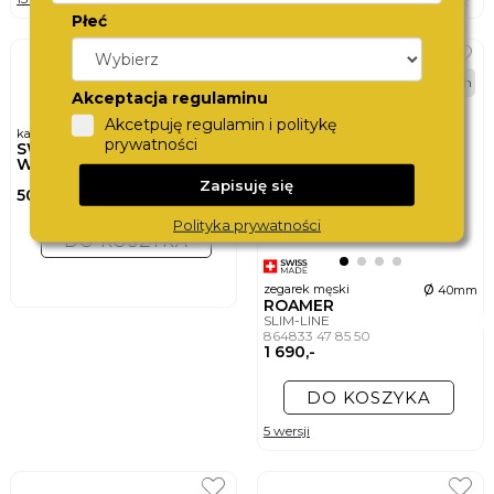
Płeć
48h
Akceptacja regulaminu
Akcetpuję regulamin i politykę
karta podarunkowa
prywatności
SWISS
WATCHCARD
Zapisuję się
500,-
Polityka prywatności
DO KOSZYKA
ø
zegarek męski
40mm
ROAMER
SLIM-LINE
864833 47 85 50
1 690,-
DO KOSZYKA
5 wersji