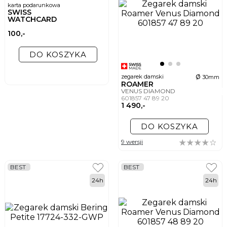
karta podarunkowa
SWISS
WATCHCARD
100,-
DO KOSZYKA
ø
zegarek damski
30mm
ROAMER
VENUS DIAMOND
601857 47 89 20
1 490,-
DO KOSZYKA
9 wersji
BEST
BEST
24h
24h