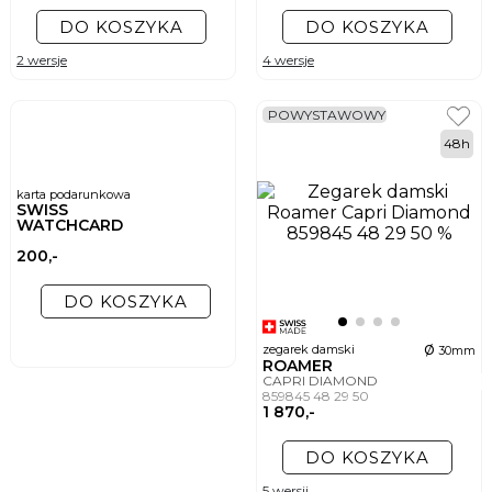
DO KOSZYKA
DO KOSZYKA
2 wersje
4 wersje
POWYSTAWOWY
48h
karta podarunkowa
SWISS
WATCHCARD
200,-
DO KOSZYKA
ø
zegarek damski
30mm
ROAMER
CAPRI DIAMOND
859845 48 29 50
1 870,-
DO KOSZYKA
5 wersji