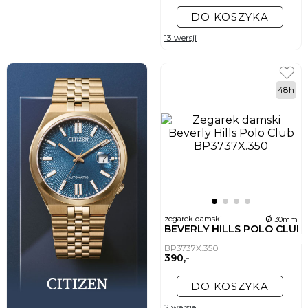
DO KOSZYKA
13 wersji
48h
ø
zegarek damski
30mm
BEVERLY HILLS POLO CLUB
BP3737X.350
390,-
DO KOSZYKA
2 wersje