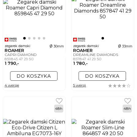
ø
ø
zegarek damski
zegarek damski
30mm
33mm
ROAMER
ROAMER
CAPRI DIAMOND
DREAMLINE DIAMONDS
859845 47 29 50
857847 41 29 50
1 790,-
1 780,-
DO KOSZYKA
DO KOSZYKA
4 wersje
5 wersji
48h
48h