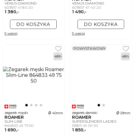
VENUS DIAMOND
VENUS DIAMOND
601857 41 80 20
601857 47 40 20
1 380,-
1 490,-
DO KOSZYKA
DO KOSZYKA
9 wersji
9 wersji
POWYSTAWOWY
48h
48h
ø
ø
zegarek męski
zegarek damski
40mm
29mm
ROAMER
ROAMER
SLIM-LINE
SUPERSLENDER LADIES
864833 49 75 50
515811 49 09 50
1 690,-
1 850,-