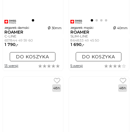
ø
ø
zegarek damski
zegarek męski
30mm
40mm
ROAMER
ROAMER
C-LINE
SLIM-LINE
657844 49 59 60
864833 49 45 50
1 790,-
1 690,-
DO KOSZYKA
DO KOSZYKA
13 wersji
5 wersji
48h
48h