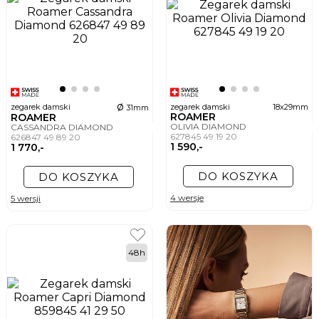
ø
zegarek damski
zegarek damski
18x29mm
31mm
ROAMER
ROAMER
OLIVIA DIAMOND
CASSANDRA DIAMOND
627845 49 19 20
626847 49 89 20
1 590,-
1 770,-
DO KOSZYKA
DO KOSZYKA
4 wersje
5 wersji
48h