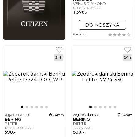
VENUS DIAMOND
601857 41 89 20
1 370,-
DO KOSZYKA
9 wersji
24h
24h
ø
ø
zegarek damski
zegarek damski
24mm
24mm
BERING
BERING
PETITE
PETITE
17724-010-GWP
17724-330
590,-
590,-