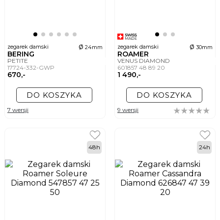
ø
ø
zegarek damski
zegarek damski
24mm
30mm
BERING
ROAMER
PETITE
VENUS DIAMOND
17724-332-GWP
601857 48 89 20
670,-
1 490,-
DO KOSZYKA
DO KOSZYKA
7 wersji
9 wersji
48h
24h