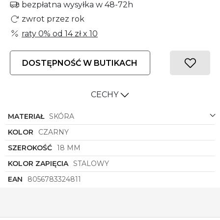
bezpłatna wysyłka w 48-72h
zwrot przez rok
raty 0% od
14 zł
x 10
DOSTĘPNOŚĆ W BUTIKACH
CECHY
MATERIAŁ
SKÓRA
KOLOR
CZARNY
SZEROKOŚĆ
18 MM
KOLOR ZAPIĘCIA
STALOWY
EAN
8056783324811