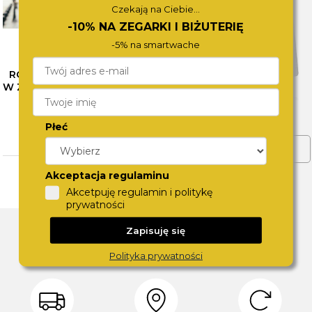
Czekają na Ciebie...
-10% NA ZEGARKI I BIŻUTERIĘ
-5% na smartwache
RÓŻNE OBLICZA SZAROŚCI
W ZEGARKACH CALVIN KLEIN
– SPRAWDŹ NASZE
PROPOZYCJE
Płeć
CZYTAJ WIĘCEJ
ZOBACZ WIĘCEJ
Akceptacja regulaminu
Akcetpuję regulamin i politykę
prywatności
DLACZEGO SWISS?
Zapisuję się
Polityka prywatności