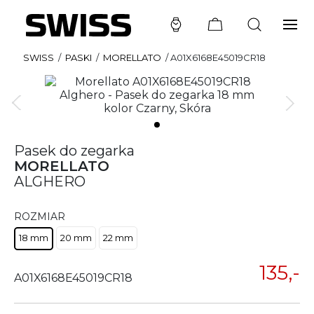
SWISS
/
PASKI
/
MORELLATO
/
A01X6168E45019CR18
Pasek do zegarka
MORELLATO
ALGHERO
ROZMIAR
18 mm
20 mm
22 mm
135,-
A01X6168E45019CR18