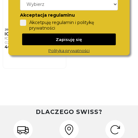
Akceptacja regulaminu
Akcetpuję regulamin i politykę
prywatności
ø
zegarek damski
37mm
ICE-WATCH
ICE FLOWER
Zapisuję się
025898
460,-
Polityka prywatności
DLACZEGO SWISS?