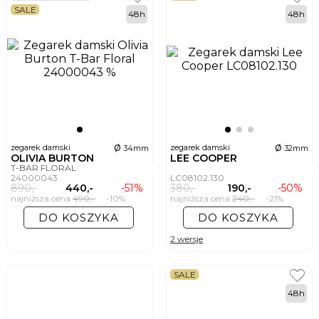
SALE
48h
48h
ø
ø
zegarek damski
zegarek damski
34mm
32mm
OLIVIA BURTON
LEE COOPER
T-BAR FLORAL
24000043
LC08102.130
890,-
440,-
-51%
380,-
190,-
-50%
najniższa cena
490,-
-10%
najniższa cena
240,-
-21%
DO KOSZYKA
DO KOSZYKA
2 wersje
SALE
48h