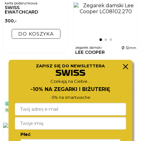
karta podarunkowa
SWISS
EWATCHCARD
300,-
DO KOSZYKA
ø
zegarek damski
32mm
LEE COOPER
LC08102.270
380,-
190,-
-50%
ZAPISZ SIĘ DO NEWSLETTERA
najniższa cena
240,-
-21%
DO KOSZYKA
Czekają na Ciebie...
2 wersje
-10% NA ZEGARKI I BIŻUTERIĘ
-5% na smartwache
DOSTĘPNY WKRÓTCE
NEW
48h
Płeć