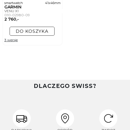
smartwatch
41x46mm
GARMIN
VENU X1
010-02980-09
2 760,-
DO KOSZYKA
3 wersje
DLACZEGO SWISS?
ZAPISZ SIĘ DO NEWSLETTERA