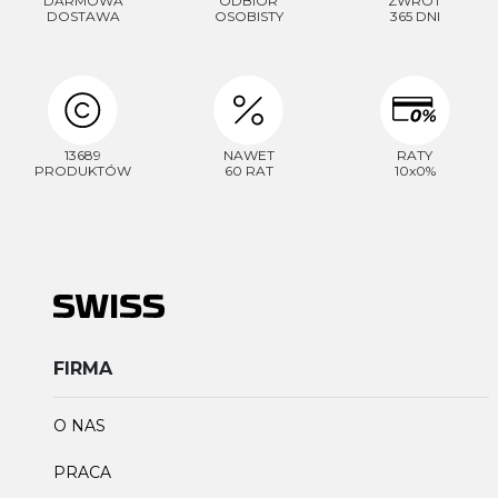
Czekają na Ciebie...
DARMOWA
ODBIÓR
ZWROT
DOSTAWA
OSOBISTY
365 DNI
-10% NA ZEGARKI I BIŻUTERIĘ
-5% na smartwache
13689
NAWET
RATY
PRODUKTÓW
60 RAT
10x0%
Płeć
Akceptacja regulaminu
Akcetpuję regulamin i politykę
prywatności
Zapisuję się
FIRMA
Polityka prywatności
O NAS
PRACA