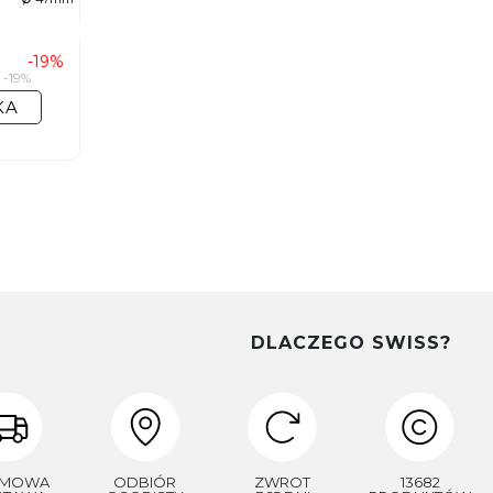
-19%
-19%
KA
DLACZEGO SWISS?
RMOWA
ODBIÓR
ZWROT
13682