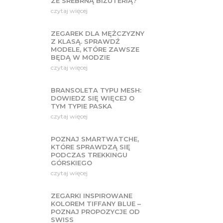
ZE SREBRNĄ BIŻUTERIĄ?
czytaj więcej
ZEGAREK DLA MĘŻCZYZNY
Z KLASĄ. SPRAWDŹ
MODELE, KTÓRE ZAWSZE
BĘDĄ W MODZIE
czytaj więcej
BRANSOLETA TYPU MESH:
DOWIEDZ SIĘ WIĘCEJ O
TYM TYPIE PASKA
czytaj więcej
POZNAJ SMARTWATCHE,
KTÓRE SPRAWDZĄ SIĘ
PODCZAS TREKKINGU
GÓRSKIEGO
czytaj więcej
ZEGARKI INSPIROWANE
KOLOREM TIFFANY BLUE –
POZNAJ PROPOZYCJE OD
SWISS