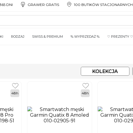
65 DNI
GRAWER GRATIS
100 BUTIKÓW STACJONARNYCH
KI
RODZAJ
SWISS & PREMIUM
% WYPRZEDAŻ %
♡ PREZENTY ♡
KOLEKCJA
48h
48h