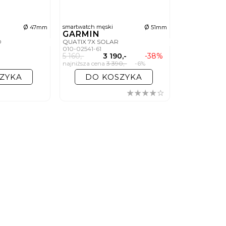
ø
ø
smartwatch męski
47mm
51mm
GARMIN
D
QUATIX 7X SOLAR
010-02541-61
5 160,-
3 190,-
-38%
najniższa cena
3 390,-
-6%
ZYKA
DO KOSZYKA