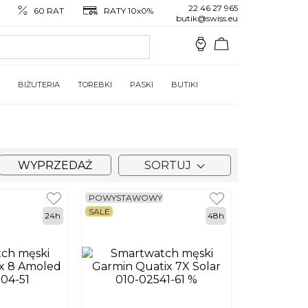
22 46 27 965
60 RAT
RATY 10x0%
butik@swiss.eu
BIŻUTERIA
TOREBKI
PASKI
BUTIKI
WYPRZEDAŻ
SORTUJ
POWYSTAWOWY
SALE
24h
48h