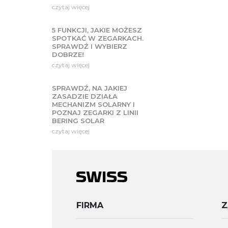
czytaj więcej
5 FUNKCJI, JAKIE MOŻESZ
SPOTKAĆ W ZEGARKACH.
SPRAWDŹ I WYBIERZ
DOBRZE!
czytaj więcej
SPRAWDŹ, NA JAKIEJ
ZASADZIE DZIAŁA
MECHANIZM SOLARNY I
POZNAJ ZEGARKI Z LINII
BERING SOLAR
czytaj więcej
FIRMA
Z