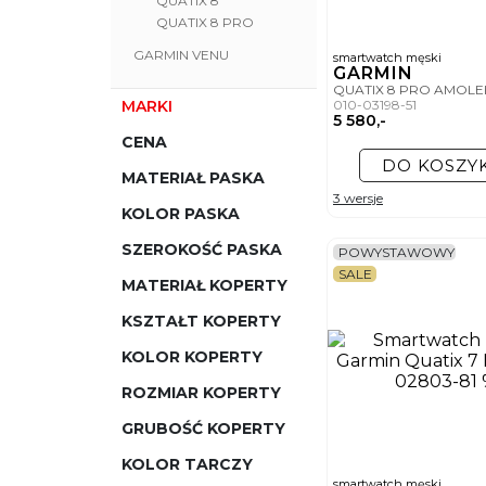
QUATIX 8
QUATIX 8 PRO
GARMIN VENU
smartwatch męski
GARMIN
QUATIX 8 PRO AMOL
MARKI
010-03198-51
5 580,-
CENA
DO KOSZY
MATERIAŁ PASKA
3 wersje
KOLOR PASKA
SZEROKOŚĆ PASKA
POWYSTAWOWY
SALE
MATERIAŁ KOPERTY
KSZTAŁT KOPERTY
KOLOR KOPERTY
ROZMIAR KOPERTY
GRUBOŚĆ KOPERTY
KOLOR TARCZY
smartwatch męski