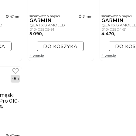
ø
ø
smartwatch męski
smartwatch męski
47mm
51mm
GARMIN
GARMIN
ED
QUATIX 8 AMOLED
QUATIX 8 AMOLE
010-02905-91
010-02904-51
5 090,-
4 470,-
KA
DO KOSZYKA
DO KOS
4 wersje
4 wersje
48h
ø
47mm