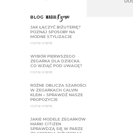
DO
JAK ŁĄCZYĆ BIŻUTERIĘ?
POZNAJ SPOSOBY NA
MODNE STYLIZACJE
czytaj więcej
WYBÓR PIERWSZEGO
ZEGARKA DLA DZIECKA.
CO WZIĄĆ POD UWAGĘ?
czytaj więcej
RÓŻNE OBLICZA SZAROŚCI
W ZEGARKACH CALVIN
KLEIN – SPRAWDŹ NASZE
PROPOZYCJE
czytaj więcej
JAKIE MODELE ZEGARKÓW
MARKI CITIZEN
SPRAWDZĄ SIĘ W PARZE