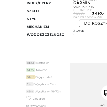
GARMIN
INDEX/CYFRY
QUATIX 7 PRO
010-02803-81
SZKŁO
4 290,-
3 490,-
najniższa cena
4 290,-
STYL
DO KOSZY
MECHANIZM
3 wersje
WODOSZCZELNOŚĆ
BEST
Bestseller
NEW
Nowość
SALE
Wyprzedaż
24h
Wysyłka w 24h
48h
Wysyłka w 48-72h
Dodaj do
DA
porównywarki