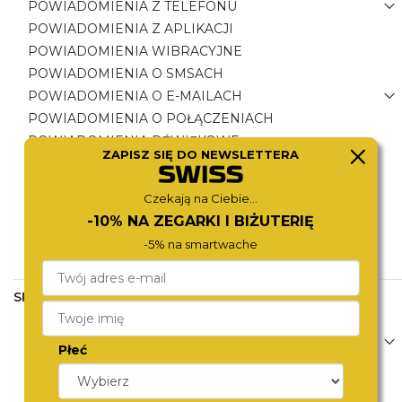
POWIADOMIENIA Z TELEFONU
POWIADOMIENIA Z APLIKACJI
POWIADOMIENIA WIBRACYJNE
POWIADOMIENIA O SMSACH
POWIADOMIENIA O E-MAILACH
POWIADOMIENIA O POŁĄCZENIACH
POWIADOMIENIA DŹWIĘKOWE
ZAPISZ SIĘ DO NEWSLETTERA
PŁATNOŚCI ZBLIŻENIOWE
APLIKACJE MUZYCZNE
Czekają na Ciebie...
SZUKANIE TELEFONU
-10% NA ZEGARKI I BIŻUTERIĘ
ODTWARZANIE MUZYKI Z TELEFONU
-5% na smartwache
POWIADOMIENIA O WIADOMOŚCIACH
SPORT&TRENING
TRYBY SPORTOWE
PRZEBYTY DYSTANS
Płeć
ODTWORZENIE POKONANEJ TRASY
POLA GOLFOWE