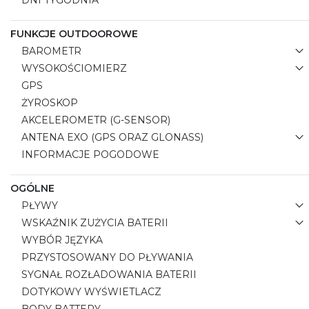
DNI TYGODNIA
FUNKCJE OUTDOOROWE
BAROMETR
WYSOKOŚCIOMIERZ
GPS
ŻYROSKOP
AKCELEROMETR (G-SENSOR)
ANTENA EXO (GPS ORAZ GLONASS)
INFORMACJE POGODOWE
OGÓLNE
PŁYWY
WSKAŹNIK ZUŻYCIA BATERII
WYBÓR JĘZYKA
PRZYSTOSOWANY DO PŁYWANIA
SYGNAŁ ROZŁADOWANIA BATERII
DOTYKOWY WYŚWIETLACZ