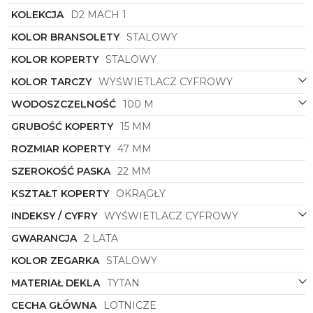
aktywności.
KOLEKCJA
D2 MACH 1
Dzięki funkcjom takim jak monitorowanie
aktywności, GPS, powiadomienia smartfonowe czy
KOLOR BRANSOLETY
STALOWY
pulsometr, ten smartwatch stanie się
KOLOR KOPERTY
STALOWY
niezastąpionym towarzyszem podczas treningów,
podróży czy codziennych obowiązków. Dodatkowo,
KOLOR TARCZY
WYŚWIETLACZ CYFROWY
wodoszczelność zapewnia użytkownikowi
możliwość korzystania z zegarka nawet podczas
WODOSZCZELNOŚĆ
100 M
intensywnych sesji treningowych czy pływania.
GRUBOŚĆ KOPERTY
15 MM
Podsumowując,
smartwatch męski
Garmin
ROZMIAR KOPERTY
47 MM
symbol
010-02582-51
to propozycja dla mężczyzn,
którzy nie tylko dbają o styl, ale również o
SZEROKOŚĆ PASKA
22 MM
wszechstronne wsparcie podczas aktywnego trybu
życia. Jego połączenie sportowego charakteru z
KSZTAŁT KOPERTY
OKRĄGŁY
nowoczesnymi funkcjami sprawi, że każdy dzień
INDEKSY / CYFRY
WYŚWIETLACZ CYFROWY
stanie się jeszcze bardziej efektywny i stylowy.
GWARANCJA
2 LATA
KOLOR ZEGARKA
STALOWY
MATERIAŁ DEKLA
TYTAN
CECHA GŁÓWNA
LOTNICZE