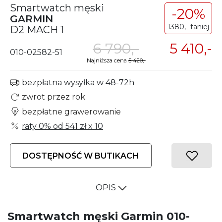
Smartwatch męski
-20%
GARMIN
1380,- taniej
D2 MACH 1
6 790,-
5 410,-
010-02582-51
Najniższa cena
5 420,-
bezpłatna wysyłka w 48-72h
zwrot przez rok
bezpłatne grawerowanie
raty 0% od
541 zł
x 10
DOSTĘPNOŚĆ W BUTIKACH
OPIS
Smartwatch męski Garmin 010-