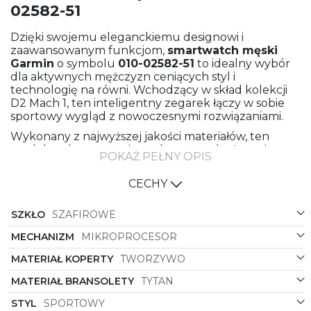
02582-51
Dzięki swojemu eleganckiemu designowi i
zaawansowanym funkcjom,
smartwatch męski
Garmin
o symbolu
010-02582-51
to idealny wybór
dla aktywnych mężczyzn ceniących styl i
technologię na równi. Wchodzący w skład kolekcji
D2 Mach 1, ten inteligentny zegarek łączy w sobie
sportowy wygląd z nowoczesnymi rozwiązaniami.
Wykonany z najwyższej jakości materiałów, ten
model zachwyca swoim stylowym wykończeniem.
POKAŻ PEŁNY OPIS
Bransoleta z tytanu zapewnia wytrzymałość i
lekkość, natomiast koperta z tworzywa nadaje
CECHY
zegarkowi nowoczesności i futurystycznego
charakteru. Kolorystyka w tonacji stalowej
SZKŁO
SZAFIROWE
doskonale komponuje się z dynamicznym stylem
użytkownika.
MECHANIZM
MIKROPROCESOR
Wyświetlacz cyfrowy o kształcie okrągłym
MATERIAŁ KOPERTY
TWORZYWO
gwarantuje czytelność i intuicyjne korzystanie z
funkcji smartwatcha. Dodatkowy pasek z silikonu w
MATERIAŁ BRANSOLETY
TYTAN
kolorze czarnym zapewnia dodatkowy komfort
noszenia oraz idealne dopasowanie do każdej
STYL
SPORTOWY