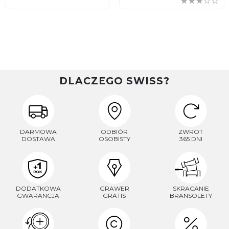
DLACZEGO SWISS?
DARMOWA
ODBIÓR
ZWROT
DOSTAWA
OSOBISTY
365 DNI
ZAPISZ SIĘ DO NEWSLETTERA
DODATKOWA
GRAWER
SKRACANIE
Czekają na Ciebie...
GWARANCJA
GRATIS
BRANSOLETY
-10% NA ZEGARKI I BIŻUTERIĘ
-5% na smartwache