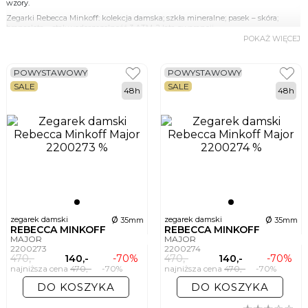
wzory.
Zegarki Rebecca Minkoff: kolekcja damska; szkła mineralne; pasek – skóra;
bransoleta – stal; wodoszczelność 3 ATM, 2 lata gwarancji.
POKAŻ WIĘCEJ
POWYSTAWOWY
POWYSTAWOWY
SALE
SALE
48h
48h
ø
ø
zegarek damski
zegarek damski
35mm
35mm
REBECCA MINKOFF
REBECCA MINKOFF
MAJOR
MAJOR
2200273
2200274
470,-
140,-
-70%
470,-
140,-
-70%
najniższa cena
470,-
-70%
najniższa cena
470,-
-70%
DO KOSZYKA
DO KOSZYKA