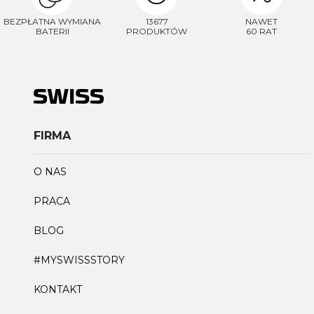
BEZPŁATNA WYMIANA
13677
NAWET
BATERII
PRODUKTÓW
60 RAT
Płeć
Akceptacja regulaminu
FIRMA
Akcetpuję regulamin i politykę
prywatności
O NAS
Zapisuję się
Polityka prywatności
PRACA
BLOG
#MYSWISSSTORY
KONTAKT