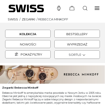
SWISS
/
ZEGARKI
/
REBECCA MINKOFF
KOLEKCJA
BESTSELLERY
NOWOŚCI
WYPRZEDAŻ
POKAŻ FILTRY
SORTUJ
Zegarki Rebecca Minkoff
Rebecca Minkoff to amerykańska marka powstała w Nowym Jorku w 2005 roku.
Obecnie jest jedną z najszybciej rozwijających się marek modowych na świecie.
Zegarki Rebecca Minkoff łączą w sobie klasyczny design z niepowtarzalnymi
dodatkami, takimi jak ćwiekowane paski, oryginalne bransolety czy haftowane