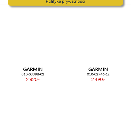
Polityka prywatności
PODOBNE PRODUKTY
GARMIN
GARMIN
010-03398-02
010-02746-12
2 820,-
2 490,-