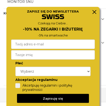
MONITOR SNU
ZAPISZ SIĘ DO NEWSLETTERA
KOMUNIKACJA&MEDIA
POWIADOMIENIA Z TELEFONU
Czekają na Ciebie...
POWIADOMIENIA Z APLIKACJI
-10% NA ZEGARKI I BIŻUTERIĘ
POWIADOMIENIA O SMSACH
-5% na smartwache
POWIADOMIENIA WIBRACYJNE
POWIADOMIENIA O E-MAILACH
POWIADOMIENIA O POŁĄCZENIACH
POWIADOMIENIA DŹWIĘKOWE
ODTWARZANIE MUZYKI Z TELEFONU
Płeć
SZUKANIE TELEFONU
PŁATNOŚCI ZBLIŻENIOWE
POWIADOMIENIA O WIADOMOŚCIACH
Akceptacja regulaminu
Akcetpuję regulamin i politykę
prywatności
Zapisuję się