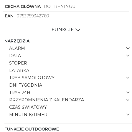
Jeżeli szukasz sportowego smartwatcha, który łączy
CECHA GŁÓWNA
DO TRENINGU
funkcjonalność, wytrzymałość i nowoczesny design,
Garmin
Venu X1 (
010-02980-02
) w czarnym
EAN
0753759342760
wydaniu z nylonowym paskiem będzie trafnym
wyborem. Prostokątna koperta, cyfrowy
FUNKCJE
wyświetlacz i zaawansowane możliwości treningowe
sprawiają, że to urządzenie gotowe sprostać
NARZĘDZIA
wszystkim wyzwaniom aktywnego dnia.
ALARM
DATA
STOPER
LATARKA
TRYB SAMOLOTOWY
DNI TYGODNIA
TRYB 24H
PRZYPOMNIENIA Z KALENDARZA
CZAS ŚWIATOWY
MINUTNIK/TIMER
FUNKCJE OUTDOOROWE