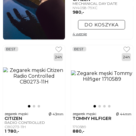
MECHANICAL DAY DATE
NY4058-79XC
980,-
DO KOSZYKA
4 wersje
BEST
BEST
24h
24h
ø
ø
zegarek męski
zegarek męski
43mm
44mm
CITIZEN
TOMMY HILFIGER
RADIO CONTROLLED
CB0273-11H
1710589
1 780,-
880,-