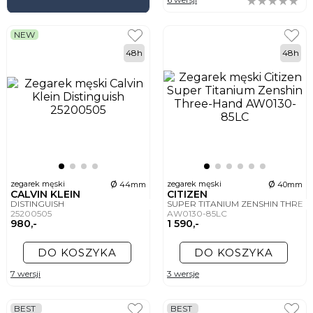
NEW
48h
48h
ø
ø
zegarek męski
zegarek męski
44mm
40mm
CALVIN KLEIN
CITIZEN
DISTINGUISH
SUPER TITANIUM ZENSHIN THRE
25200505
AW0130-85LC
980,-
1 590,-
DO KOSZYKA
DO KOSZYKA
7 wersji
3 wersje
BEST
BEST