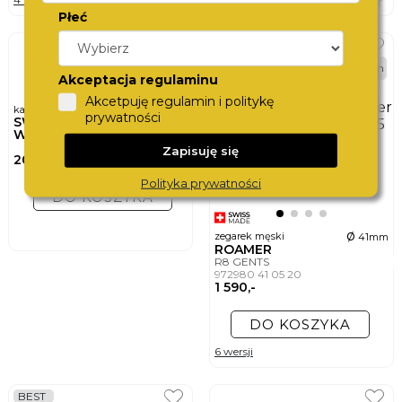
Płeć
48h
Akceptacja regulaminu
Akcetpuję regulamin i politykę
karta podarunkowa
prywatności
SWISS
WATCHCARD
Zapisuję się
200,-
Polityka prywatności
DO KOSZYKA
ø
zegarek męski
41mm
ROAMER
R8 GENTS
972980 41 05 20
1 590,-
DO KOSZYKA
6 wersji
BEST