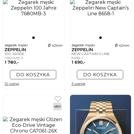
ø
ø
zegarek męski
zegarek męski
42mm
42mm
ZEPPELIN
ZEPPELIN
100 JAHRE
NEW CAPTAIN’S LINE
7680MB-3
8658-1
1 780,-
1 690,-
DO KOSZYKA
DO KOSZYKA
10 wersji
3 wersje
48h