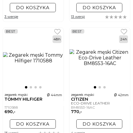
DO KOSZYKA
DO KOSZYKA
3 wersje
13 wersji
BEST
BEST
48h
24h
ø
ø
zegarek męski
zegarek męski
44mm
42mm
TOMMY HILFIGER
CITIZEN
ECO-DRIVE LEATHER
1710588
BM8553-16AC
690,-
770,-
DO KOSZYKA
DO KOSZYKA
13 wersji
4 wersje