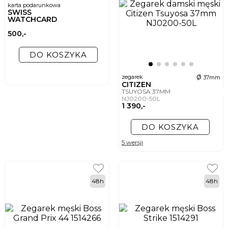
stron gazet, jak i najnowsze propozycje topowych producentów. Wybierz
karta podarunkowa
zegarek dla siebie lub spraw prezent bliskiej osobie!
SWISS
WATCHCARD
500,-
DO KOSZYKA
ø
zegarek
37mm
CITIZEN
TSUYOSA 37MM
NJ0200-50L
1 390,-
DO KOSZYKA
5 wersji
48h
48h