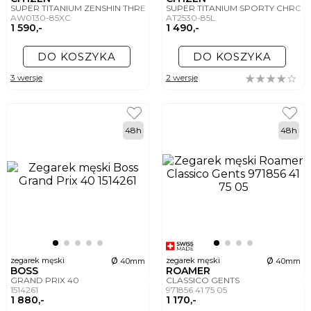
SUPER TITANIUM ZENSHIN THREE-HAND
SUPER TITANIUM SPORTY CHR
AW0130-85XC
AT2530-85L
1 590,-
1 490,-
DO KOSZYKA
DO KOSZYKA
3 wersje
2 wersje
48h
48h
ø
ø
zegarek męski
zegarek męski
40mm
40mm
BOSS
ROAMER
GRAND PRIX 40
CLASSICO GENTS
1514261
971856 41 75 05
1 880,-
1 170,-