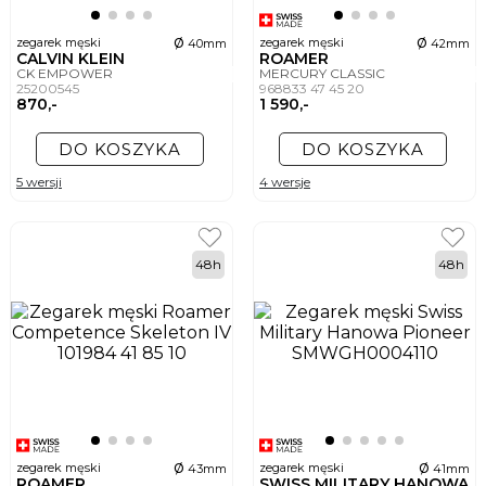
ø
ø
zegarek męski
zegarek męski
40mm
42mm
CALVIN KLEIN
ROAMER
CK EMPOWER
MERCURY CLASSIC
25200545
968833 47 45 20
870,-
1 590,-
DO KOSZYKA
DO KOSZYKA
5 wersji
4 wersje
48h
48h
ø
ø
zegarek męski
zegarek męski
43mm
41mm
ROAMER
SWISS MILITARY HANOWA