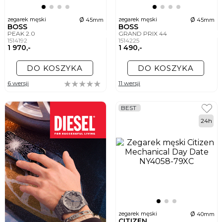
ø
ø
zegarek męski
zegarek męski
45mm
45mm
BOSS
BOSS
PEAK 2.0
GRAND PRIX 44
1514192
1514225
1 970,-
1 490,-
DO KOSZYKA
DO KOSZYKA
6 wersji
11 wersji
BEST
24h
ø
zegarek męski
40mm
CITIZEN