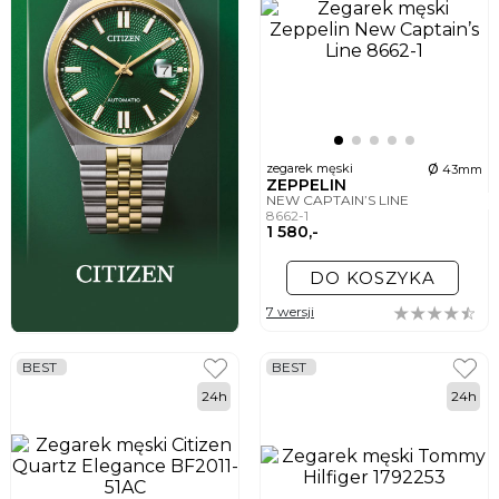
ø
zegarek męski
43mm
ZEPPELIN
NEW CAPTAIN’S LINE
8662-1
1 580,-
DO KOSZYKA
7 wersji
BEST
BEST
24h
24h