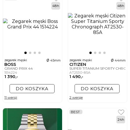
48h
48h
ø
ø
zegarek męski
zegarek męski
45mm
44mm
BOSS
CITIZEN
GRAND PRIX 44
SUPER TITANIUM SPORTY CHR
1514224
AT2530-85A
1 390,-
1 490,-
DO KOSZYKA
DO KOSZYKA
11 wersji
2 wersje
BEST
24h