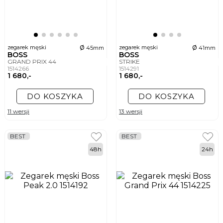
ø
ø
zegarek męski
zegarek męski
45mm
41mm
BOSS
BOSS
GRAND PRIX 44
STRIKE
1514266
1514291
1 680,-
1 680,-
DO KOSZYKA
DO KOSZYKA
11 wersji
13 wersji
BEST
BEST
48h
24h