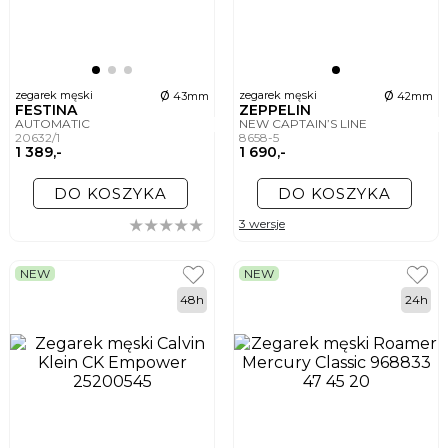
ø
ø
zegarek męski
zegarek męski
43mm
42mm
FESTINA
ZEPPELIN
AUTOMATIC
NEW CAPTAIN’S LINE
20632/1
8658-5
1 389,-
1 690,-
DO KOSZYKA
DO KOSZYKA
3 wersje
NEW
NEW
48h
24h