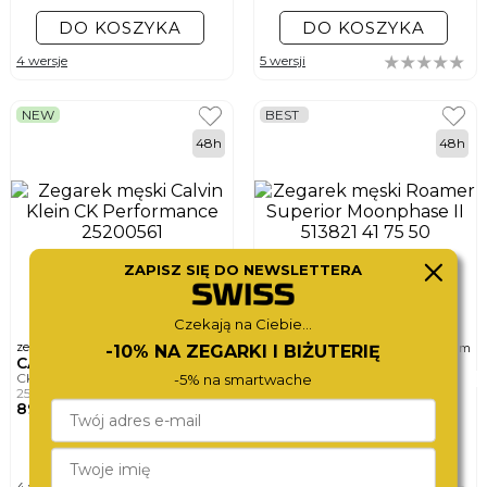
DO KOSZYKA
DO KOSZYKA
4 wersje
5 wersji
NEW
BEST
48h
48h
ZAPISZ SIĘ DO NEWSLETTERA
Czekają na Ciebie...
ø
ø
zegarek męski
zegarek męski
43mm
43mm
-10% NA ZEGARKI I BIŻUTERIĘ
CALVIN KLEIN
ROAMER
CK PERFORMANCE
SUPERIOR MOONPHASE II
-5% na smartwache
25200561
513821 41 75 50
890,-
1 890,-
DO KOSZYKA
DO KOSZYKA
4 wersje
8 wersji