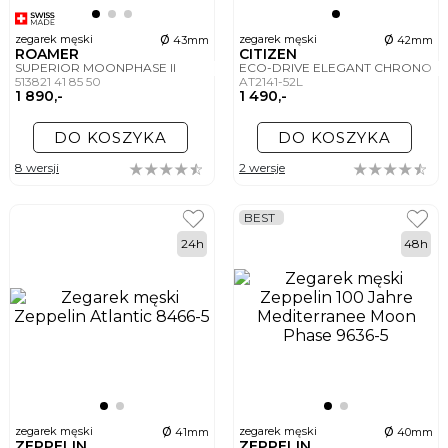
ø
ø
zegarek męski
zegarek męski
43mm
42mm
ROAMER
CITIZEN
SUPERIOR MOONPHASE II
ECO-DRIVE ELEGANT CHRONO
513821 41 85 50
AT2141-52L
1 890,-
1 490,-
DO KOSZYKA
DO KOSZYKA
8 wersji
2 wersje
BEST
24h
48h
ø
ø
zegarek męski
zegarek męski
41mm
40mm
ZEPPELIN
ZEPPELIN