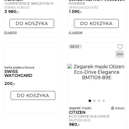
COMPETENCE SKELETON IV
PIONEER
101984 41 85 10
SMWGH0004110
3 980,-
1 590,-
DO KOSZYKA
DO KOSZYKA
6 wersji
4 wersje
BEST
24h
karta podarunkowa
SWISS
WATCHCARD
200,-
DO KOSZYKA
ø
zegarek męski
41mm
CITIZEN
ECO-DRIVE ELEGANCE
BM7109-89E
980,-