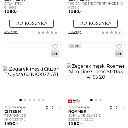
ATLANTIC
100 JAHRE MEDITERRANEE MOO
8466-5
9636-5
1 580,-
1 580,-
DO KOSZYKA
DO KOSZYKA
4 wersje
2 wersje
BEST
24h
24h
ø
ø
zegarek męski
zegarek męski
40mm
40mm
CITIZEN
ROAMER
TSUYOSA 60
SLIM-LINE CLASSIC
NK0023-57L
512833 41 55 20
1 890,-
1 280,-