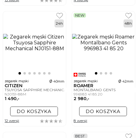
NEW
24h
48h
ø
ø
zegarek męski
zegarek męski
40mm
42mm
CITIZEN
ROAMER
TSUYOSA SAPPHIRE MECHANICAL
MONTALBANO GENTS
NJ0151-88M
996983 41 85 20
1 490,-
2 980,-
DO KOSZYKA
DO KOSZYKA
12 wersji
8 wersji
BEST