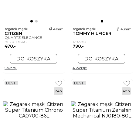
ø
ø
zegarek męski
zegarek męski
41mm
43mm
CITIZEN
TOMMY HILFIGER
QUARTZ ELEGANCE
BF2011-51AC
1792253
470,-
790,-
DO KOSZYKA
DO KOSZYKA
5 wersji
4 wersje
BEST
BEST
24h
48h