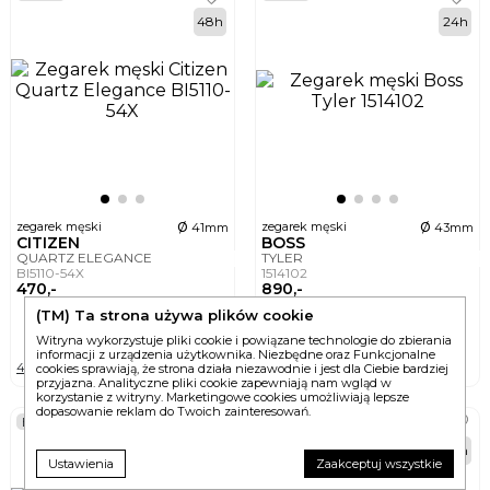
48h
24h
ø
ø
zegarek męski
zegarek męski
41mm
43mm
CITIZEN
BOSS
QUARTZ ELEGANCE
TYLER
BI5110-54X
1514102
470,-
890,-
(TM) Ta strona używa plików cookie
DO KOSZYKA
DO KOSZYKA
Witryna wykorzystuje pliki cookie i powiązane technologie do zbierania
informacji z urządzenia użytkownika. Niezbędne oraz Funkcjonalne
4 wersje
7 wersji
cookies sprawiają, że strona działa niezawodnie i jest dla Ciebie bardziej
przyjazna. Analityczne pliki cookie zapewniają nam wgląd w
korzystanie z witryny. Marketingowe cookies umożliwiają lepsze
dopasowanie reklam do Twoich zainteresowań.
BEST
24h
24h
Ustawienia
Zaakceptuj wszystkie