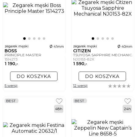
ø
ø
zegarek męski
zegarek męski
41mm
40mm
BOSS
CITIZEN
PRINCIPLE MASTER
TSUYOSA SAPPHIRE MECHANICA
1514273
NJ0153-82X
1 190,-
1 590,-
DO KOSZYKA
DO KOSZYKA
5 wersji
12 wersji
BEST
BEST
48h
24h