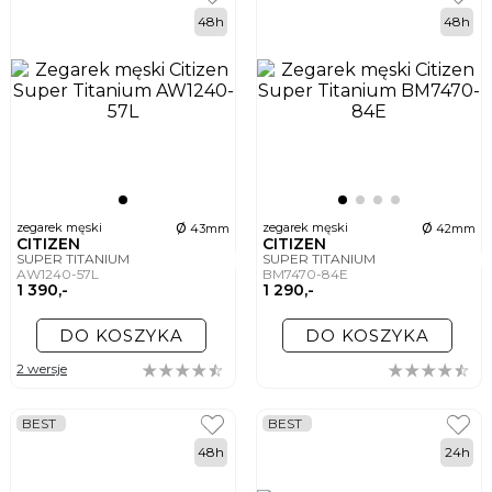
48h
48h
ø
ø
zegarek męski
zegarek męski
43mm
42mm
CITIZEN
CITIZEN
SUPER TITANIUM
SUPER TITANIUM
AW1240-57L
BM7470-84E
1 390,-
1 290,-
DO KOSZYKA
DO KOSZYKA
2 wersje
BEST
BEST
48h
24h