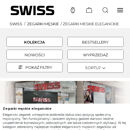
SWISS
/
ZEGARKI MĘSKIE
/
ZEGARKI MESKIE ELEGANCKIE
KOLEKCJA
BESTSELLERY
NOWOŚCI
WYPRZEDAŻ
POKAŻ FILTRY
SORTUJ
Zegarki męskie eleganckie
Elegancki zegarek umiejętnie podkreśla status oraz pozycję społeczną
mężczyzny. Ten funkcjonalny i zarazem stylowy gadżet stanowi istotne
uzupełnienie biznesowych, odświętnych, ale także codziennych stylizacji. W tej
kategorii zebraliśmy najlepsze modele eleganckich męskich zegarków od