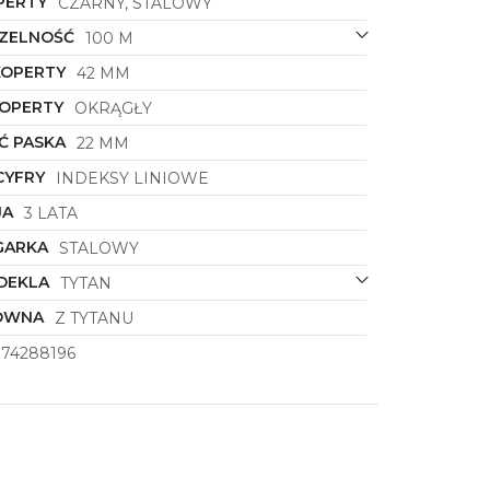
PERTY
CZARNY, STALOWY
ZELNOŚĆ
100 M
LETTERA
KOPERTY
42 MM
KOPERTY
OKRĄGŁY
.
Ć PASKA
22 MM
BIŻUTERIĘ
CYFRY
INDEKSY LINIOWE
he
JA
3 LATA
i nowościach
GARKA
STALOWY
DEKLA
TYTAN
ÓWNA
Z TYTANU
374288196
tności