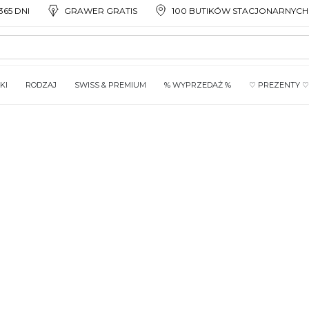
65 DNI
GRAWER GRATIS
100 BUTIKÓW STACJONARNYCH
KI
RODZAJ
SWISS & PREMIUM
% WYPRZEDAŻ %
♡ PREZENTY ♡