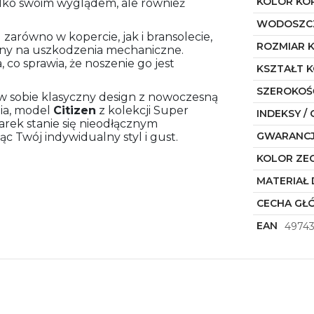
KOLOR KO
ylko swoim wyglądem, ale również
WODOSZC
ZAPISZ SIĘ DO NEWS
 zarówno w kopercie, jak i bransolecie,
ROZMIAR 
orny na uszkodzenia mechaniczne.
co sprawia, że noszenie go jest
KSZTAŁT 
Czekają na Ciebie..
SZEROKOŚ
 w sobie klasyczny design z nowoczesną
-10% NA ZEGARKI I 
nia, model
Citizen
z kolekcji Super
INDEKSY / 
arek stanie się nieodłącznym
-5% na smawrtwac
GWARANC
 Twój indywidualny styl i gust.
oraz informacje o promocjach 
KOLOR ZE
MATERIAŁ 
CECHA GŁ
EAN
4974
Płeć
Akceptacja regulaminu
Akcetpuję regulamin i politykę prywa