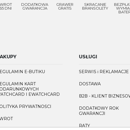
WROT
DODATKOWA
GRAWER
SKRACANIE
BEZPŁA
65 DNI
GWARANCJA
GRATIS
BRANSOLETY
WYMIA
BATER
AKUPY
USŁUGI
EGULAMIN E-BUTIKU
SERWIS i REKLAMACJE
EGULAMIN KART
DOSTAWA
ODARUNKOWYCH
ATCHCARD I EWATCHCARD
B2B - KLIENT BIZNES
OLITYKA PRYWATNOŚCI
DODATKOWY ROK
GWARANCJI
WROT
RATY