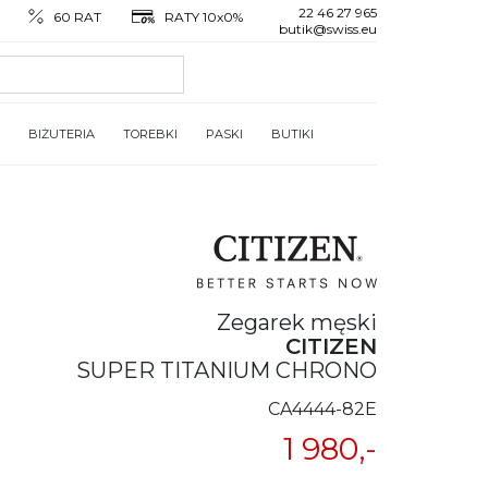
22 46 27 965
60 RAT
RATY 10x0%
butik@swiss.eu
BIŻUTERIA
TOREBKI
PASKI
BUTIKI
Zegarek męski
CITIZEN
SUPER TITANIUM CHRONO
CA4444-82E
1 980,-