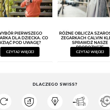
WYBÓR PIERWSZEGO
RÓŻNE OBLICZA SZARO
ARKA DLA DZIECKA. CO
ZEGARKACH CALVIN KLE
WZIĄĆ POD UWAGĘ?
SPRAWDŹ NASZE
PROPOZYCJE
CZYTAJ WIĘCEJ
CZYTAJ WIĘCEJ
DLACZEGO SWISS?