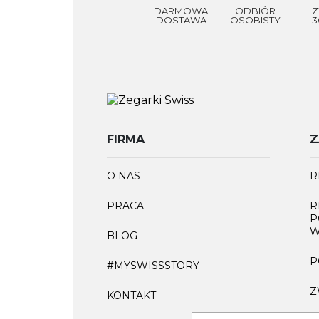
DARMOWA
ODBIÓR
Z
DOSTAWA
OSOBISTY
3
FIRMA
Z
O NAS
R
PRACA
R
P
W
BLOG
P
#MYSWISSSTORY
Z
KONTAKT