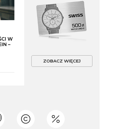
ŚCI W
IN –
ZOBACZ WIĘCEJ