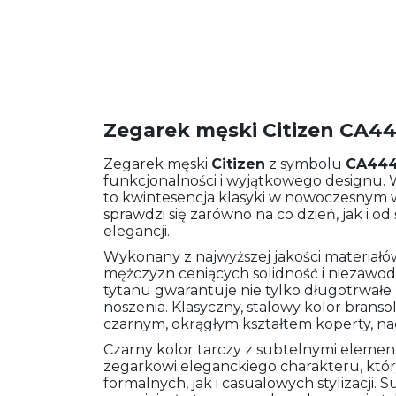
Zegarek męski Citizen CA4
Zegarek męski
Citizen
z symbolu
CA444
funkcjonalności i wyjątkowego designu. 
to kwintesencja klasyki w nowoczesnym 
sprawdzi się zarówno na co dzień, jak i od 
elegancji.
Wykonany z najwyższej jakości materiałów
mężczyzn ceniących solidność i niezawo
tytanu gwarantuje nie tylko długotrwałe
noszenia. Klasyczny, stalowy kolor brans
czarnym, okrągłym kształtem koperty, na
Czarny kolor tarczy z subtelnymi eleme
zegarkowi eleganckiego charakteru, któ
formalnych, jak i casualowych stylizacji.