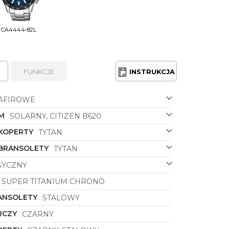
CA4444-82L
FUNKCJE
INSTRUKCJA
AFIROWE
M
SOLARNY, CITIZEN B620
 KOPERTY
TYTAN
 BRANSOLETY
TYTAN
SYCZNY
SUPER TITANIUM CHRONO
ANSOLETY
STALOWY
RCZY
CZARNY