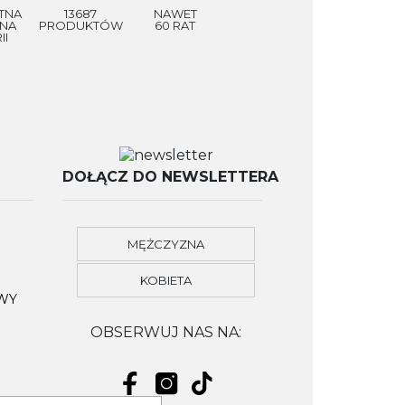
TNA
13687
NAWET
NA
PRODUKTÓW
60 RAT
II
DOŁĄCZ DO NEWSLETTERA
MĘŻCZYZNA
KOBIETA
OWY
OBSERWUJ NAS NA: