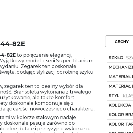
CECHY
444-82E
4-82E
to połączenie elegancji,
SZKŁO
SZ
Wyjątkowy model z serii Super Titanium
wydaniu. Zegarek ten doskonale
MECHANIZ
święta, dodając stylizacji odrobinę szyku i
MATERIAŁ
, zegarek ten to idealny wybór dla
MATERIAŁ
dność. Bransoleta wykonana z trwałego
STYL
KLA
 użytkowanie, ale także komfort
olety doskonale komponuje się z
KOLEKCJA
dając całości nowoczesnego charakteru.
KOLOR BR
ntami w kolorze stalowym nadaje
ry doskonale pasuje zarówno do
KOLOR TA
 Subtelne detale i precyzyjne wykonanie