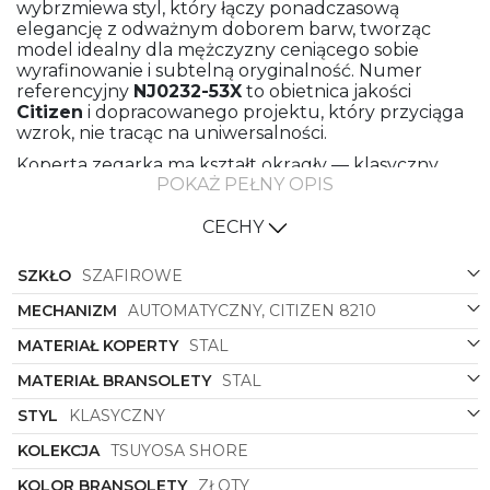
wybrzmiewa styl, który łączy ponadczasową
elegancję z odważnym doborem barw, tworząc
model idealny dla mężczyzny ceniącego sobie
wyrafinowanie i subtelną oryginalność. Numer
referencyjny
NJ0232-53X
to obietnica jakości
Citizen
i dopracowanego projektu, który przyciąga
wzrok, nie tracąc na uniwersalności.
Koperta zegarka ma kształt okrągły — klasyczny
POKAŻ PEŁNY OPIS
motyw przywołujący tradycję zegarmistrzowską.
Wykonana ze stali nierdzewnej, prezentuje się w
odcieniach zieleni i złota, które harmonijnie ze sobą
CECHY
współgrają. Zielony akcent na kopercie nadaje
modelowi niebanalnego charakteru; złote detale
SZKŁO
SZAFIROWE
ocieplają ogólną kompozycję, podkreślając
elegancję i luksusowy charakter czasomierza.
MECHANIZM
AUTOMATYCZNY, CITIZEN 8210
Tarcza o głębokim, nasyconym zielonym kolorze
MATERIAŁ KOPERTY
STAL
stanowi wysmakowane tło dla wskazówek i
indeksów, które w wersji złotej zapewniają
MATERIAŁ BRANSOLETY
STAL
czytelność i stylowy kontrast.
STYL
KLASYCZNY
Bransoleta zrobiona ze stali, utrzymana w złotej
tonacji, łączy trwałość z efektownym
KOLEKCJA
TSUYOSA SHORE
wykończeniem. Jej ogniwa zostały zaprojektowane
KOLOR BRANSOLETY
ZŁOTY
tak, by zapewnić komfort noszenia i pewne