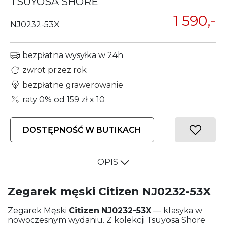
TSUYOSA SHORE
1 590,-
NJ0232-53X
bezpłatna wysyłka w 24h
zwrot przez rok
bezpłatne grawerowanie
raty 0% od
159 zł
x 10
DOSTĘPNOŚĆ W BUTIKACH
OPIS
Zegarek męski Citizen NJ0232-53X
Zegarek Męski
Citizen
NJ0232-53X
— klasyka w
nowoczesnym wydaniu. Z kolekcji Tsuyosa Shore