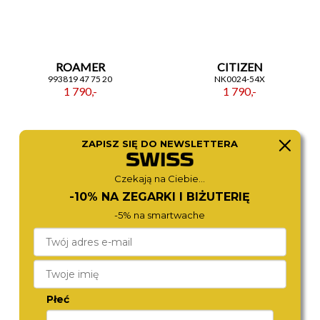
kolorystycznych. Stalowa, złota bransoleta, zielono-
złota koperta oraz głęboko zielona tarcza tworzą
spójną, elegancką całość. Jeśli szukasz zegarka,
który łączy tradycję z nowoczesnym akcentem
kolorystycznym —
NJ0232-53X
jest wyborem
ROAMER
CITIZEN
wartym rozważenia.
993819 47 75 20
NK0024-54X
1 790,-
1 790,-
ZAPISZ SIĘ DO NEWSLETTERA
Czekają na Ciebie...
-10% NA ZEGARKI I BIŻUTERIĘ
-5% na smartwache
ROAMER
ROAMER
718833 41 75 20
993819 41 75 20
Płeć
1 370,-
1 680,-