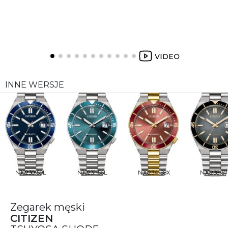
INNE WERSJE
NJ0230-59L
NJ0231-56L
NJ0234-58X
NJ0238-57
Zegarek męski
CITIZEN