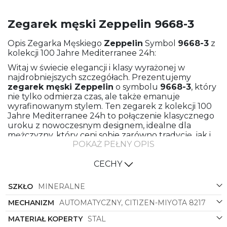
Zegarek męski Zeppelin 9668-3
Opis Zegarka Męskiego
Zeppelin
Symbol
9668-3
z
kolekcji 100 Jahre Mediterranee 24h:
Witaj w świecie elegancji i klasy wyrażonej w
najdrobniejszych szczegółach. Prezentujemy
zegarek męski
Zeppelin
o symbolu
9668-3
, który
nie tylko odmierza czas, ale także emanuje
wyrafinowanym stylem. Ten zegarek z kolekcji 100
Jahre Mediterranee 24h to połączenie klasycznego
uroku z nowoczesnym designem, idealne dla
mężczyzny, który ceni sobie zarówno tradycję, jak i
POKAŻ PEŁNY OPIS
innowację.
Wyprodukowany z najwyższej jakości materiałów,
CECHY
ten zegarek zachwyca swoją solidnością i
niezawodnością. Koperta wykonana ze stali dodaje
SZKŁO
MINERALNE
mu prestiżu, podczas gdy pasek ze skóry w kolorze
brązowym nadaje mu szlachetności i elegancji.
MECHANIZM
AUTOMATYCZNY, CITIZEN-MIYOTA 8217
Kształt koperty, okrągły i ponadczasowy, doskonale
komponuje się z innymi elementami tego zegarka,
MATERIAŁ KOPERTY
STAL
tworząc harmonijną całość.