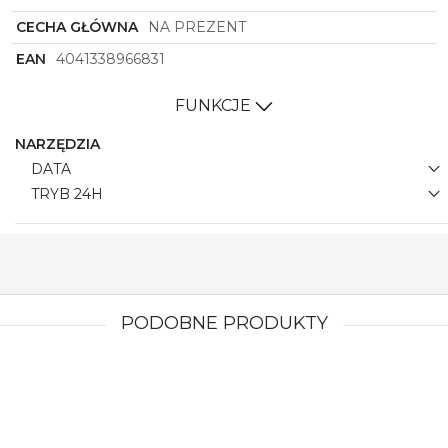
podkreśl swoją wyjątkowość z każdym uderzeniem
CECHA GŁÓWNA
NA PREZENT
wskazówek.
EAN
4041338966831
FUNKCJE
NARZĘDZIA
DATA
TRYB 24H
PODOBNE PRODUKTY