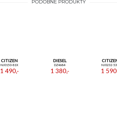
PODOBNE PRODUKTY
CITIZEN
DIESEL
CITIZE
NJ0150-81X
DZ4684
NJ0232-5
1 490,-
1 380,-
1 590,