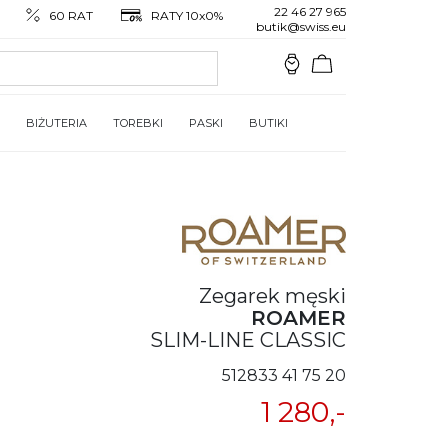
22 46 27 965
60 RAT
RATY 10x0%
butik@swiss.eu
BIŻUTERIA
TOREBKI
PASKI
BUTIKI
Zegarek męski
ROAMER
SLIM-LINE CLASSIC
512833 41 75 20
1 280,-