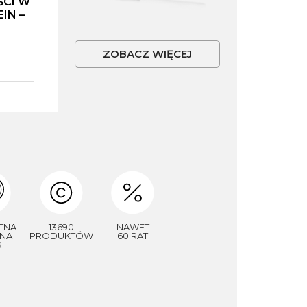
ŚCI W
IN –
ZOBACZ WIĘCEJ
TNA
13690
NAWET
NA
PRODUKTÓW
60 RAT
II