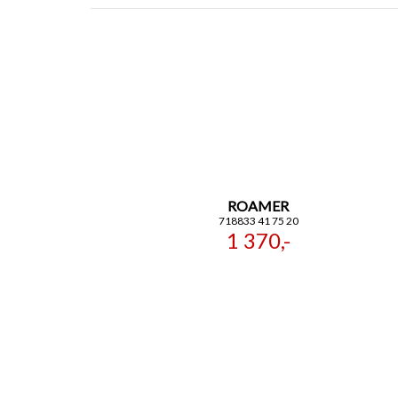
ROAMER
718833 41 75 20
1 370,-