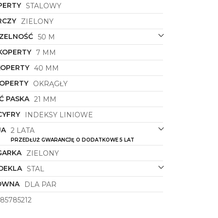
PERTY
STALOWY
RCZY
ZIELONY
ZELNOŚĆ
50 M
KOPERTY
7 MM
KOPERTY
40 MM
KOPERTY
OKRĄGŁY
Ć PASKA
21 MM
CYFRY
INDEKSY LINIOWE
JA
2 LATA
PRZEDŁUŻ GWARANCJĘ O DODATKOWE 5 LAT
GARKA
ZIELONY
DEKLA
STAL
ÓWNA
DLA PAR
85785212