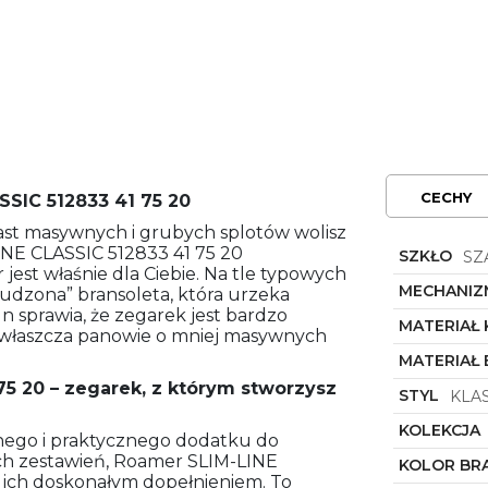
CECHY
SIC 512833 41 75 20
iast masywnych i grubych splotów wolisz
INE CLASSIC 512833 41 75 20
SZKŁO
SZ
est właśnie dla Ciebie. Na tle typowych
MECHANIZ
dzona” bransoleta, która urzeka
n sprawia, że zegarek jest bardzo
MATERIAŁ
 zwłaszcza panowie o mniej masywnych
MATERIAŁ
5 20 – zegarek, z którym stworzysz
STYL
KLA
KOLEKCJA
nego i praktycznego dodatku do
ch zestawień, Roamer SLIM-LINE
KOLOR BR
ę ich doskonałym dopełnieniem. To