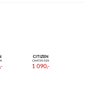
N
CITIZEN
3X
CA4720-52X
-
1 090,-