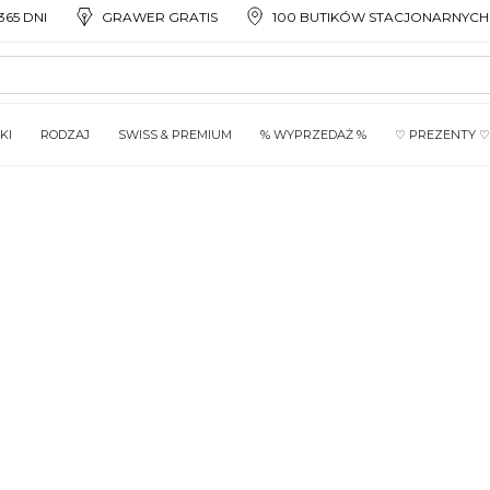
65 DNI
GRAWER GRATIS
100 BUTIKÓW STACJONARNYCH
KI
RODZAJ
SWISS & PREMIUM
% WYPRZEDAŻ %
♡ PREZENTY ♡