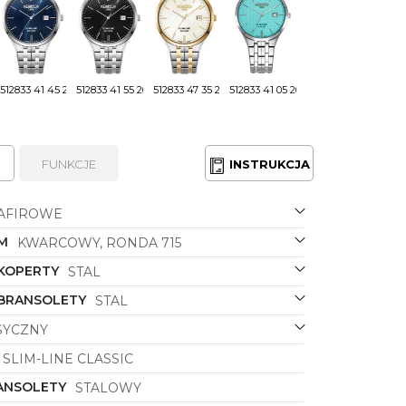
512833 41 45 20
512833 41 55 20
512833 47 35 20
512833 41 05 20
FUNKCJE
INSTRUKCJA
AFIROWE
M
KWARCOWY, RONDA 715
 KOPERTY
STAL
 BRANSOLETY
STAL
SYCZNY
SLIM-LINE CLASSIC
ANSOLETY
STALOWY