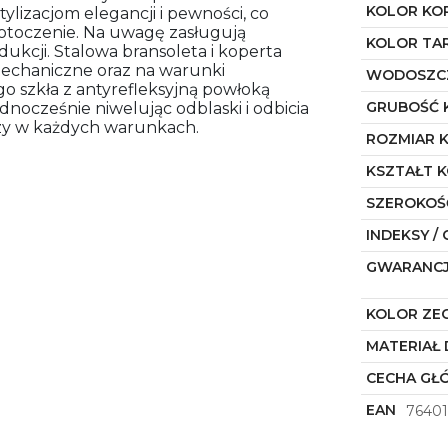
KOLOR KO
ylizacjom elegancji i pewności, co
 otoczenie. Na uwagę zasługują
KOLOR TA
dukcji. Stalowa bransoleta i koperta
echaniczne oraz na warunki
WODOSZC
o szkła z antyrefleksyjną powłoką
GRUBOŚĆ 
nocześnie niwelując odblaski i odbicia
rczy w każdych warunkach.
ROZMIAR 
KSZTAŁT 
SZEROKOŚ
INDEKSY / 
GWARANC
KOLOR ZE
MATERIAŁ 
CECHA GŁ
EAN
76401