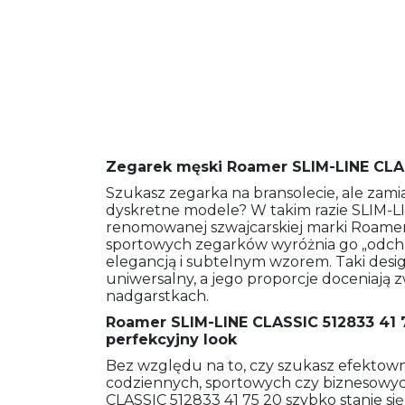
Zegarek męski Roamer SLIM-LINE CLAS
Szukasz zegarka na bransolecie, ale zam
dyskretne modele? W takim razie SLIM-L
renomowanej szwajcarskiej marki Roamer j
sportowych zegarków wyróżnia go „odchu
elegancją i subtelnym wzorem. Taki desig
uniwersalny, a jego proporcje doceniają
nadgarstkach.
Roamer SLIM-LINE CLASSIC 512833 41 7
perfekcyjny look
Bez względu na to, czy szukasz efektow
codziennych, sportowych czy biznesowy
CLASSIC 512833 41 75 20 szybko stanie si