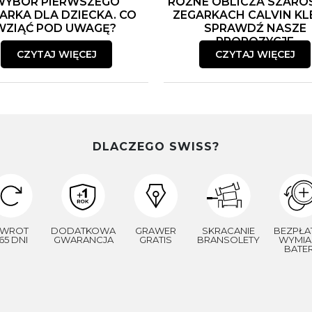
WYBÓR PIERWSZEGO
RÓŻNE OBLICZA SZARO
ARKA DLA DZIECKA. CO
ZEGARKACH CALVIN KLE
WZIĄĆ POD UWAGĘ?
SPRAWDŹ NASZE
PROPOZYCJE
CZYTAJ WIĘCEJ
CZYTAJ WIĘCEJ
DLACZEGO SWISS?
WROT
DODATKOWA
GRAWER
SKRACANIE
BEZPŁA
65 DNI
GWARANCJA
GRATIS
BRANSOLETY
WYMIA
BATER