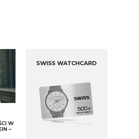
SWISS WATCHCARD
ŚCI W
IN –