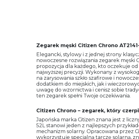
Zegarek męski Citizen Chrono AT2141
Elegancki, stylowy i z jednej strony klasy
nowoczesne rozwiązania zegarek męski C
propozycja dla każdego, kto oczekuje od
najwyższej precyzji. Wykonany z wysoko
na zarysowania szkło szafirowe i nowocze
dodatkiem do miejskich, jak i wieczorowych
uwagę do wzornictwa i cenisz sobie trady
ten zegarek spełni Twoje oczekiwania.
Citizen Chrono – zegarek, który czerp
Japońska marka Citizen znana jest z licz
52L stanowi jeden z najlepszych przykła
mechanizm solarny. Opracowana przez Ci
wykorzystuje specjalną tarczę solarną, zn