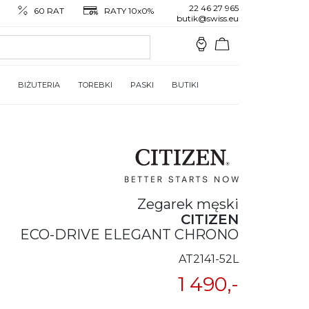
22 46 27 965
60 RAT
RATY 10x0%
butik@swiss.eu
BIŻUTERIA
TOREBKI
PASKI
BUTIKI
Zegarek męski
CITIZEN
ECO-DRIVE ELEGANT CHRONO
AT2141-52L
1 490,-