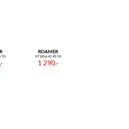
R
ROAMER
5 70
971856 41 45 50
-
1 290,-