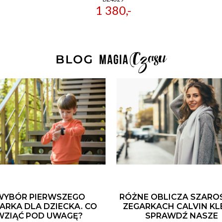
1 380,-
WYBÓR PIERWSZEGO
RÓŻNE OBLICZA SZARO
ARKA DLA DZIECKA. CO
ZEGARKACH CALVIN KLE
WZIĄĆ POD UWAGĘ?
SPRAWDŹ NASZE