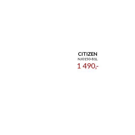
CITIZEN
NJ0150-81L
1 490,-