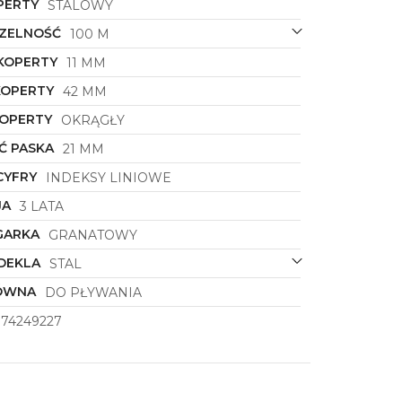
PERTY
STALOWY
ZELNOŚĆ
100 M
KOPERTY
11 MM
KOPERTY
42 MM
KOPERTY
OKRĄGŁY
Ć PASKA
21 MM
CYFRY
INDEKSY LINIOWE
JA
3 LATA
GARKA
GRANATOWY
DEKLA
STAL
ÓWNA
DO PŁYWANIA
374249227