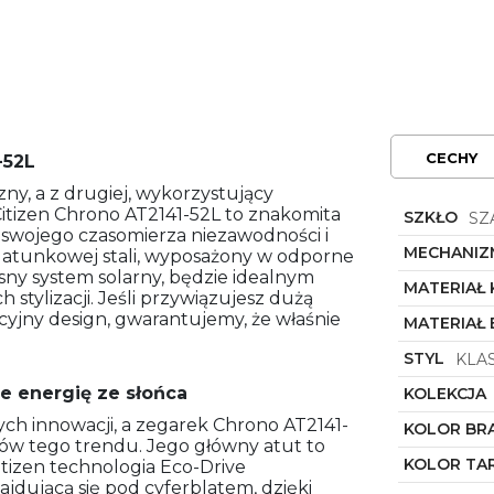
CECHY
-52L
czny, a z drugiej, wykorzystujący
itizen Chrono AT2141-52L to znakomita
SZKŁO
SZ
 swojego czasomierza niezawodności i
MECHANIZ
gatunkowej stali, wyposażony w odporne
sny system solarny, będzie idealnym
MATERIAŁ
 stylizacji. Jeśli przywiązujesz dużą
cyjny design, gwarantujemy, że właśnie
MATERIAŁ
STYL
KLA
ie energię ze słońca
KOLEKCJA
nych innowacji, a zegarek Chrono AT2141-
KOLOR BR
dów tego trendu. Jego główny atut to
KOLOR TA
tizen technologia Eco-Drive
ajdującą się pod cyferblatem, dzięki