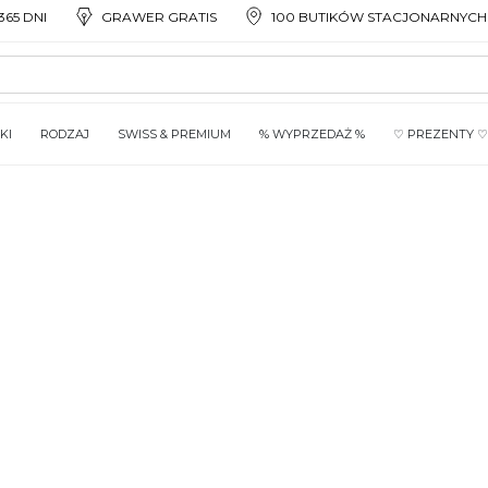
65 DNI
GRAWER GRATIS
100 BUTIKÓW STACJONARNYCH
KI
RODZAJ
SWISS & PREMIUM
% WYPRZEDAŻ %
♡ PREZENTY ♡