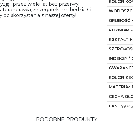
KOLOR KO
ją i przez wiele lat bez przerwy.
ora sprawia, że zegarek ten będzie Ci
WODOSZC
 do skorzystania z naszej oferty!
GRUBOŚĆ 
ROZMIAR 
KSZTAŁT 
SZEROKOŚ
INDEKSY / 
GWARANC
KOLOR ZE
MATERIAŁ 
CECHA GŁ
EAN
4974
PODOBNE PRODUKTY