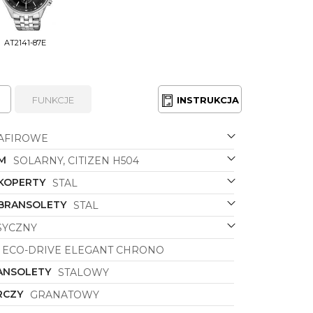
AT2141-87E
FUNKCJE
INSTRUKCJA
AFIROWE
M
SOLARNY, CITIZEN H504
 KOPERTY
STAL
 BRANSOLETY
STAL
SYCZNY
ECO-DRIVE ELEGANT CHRONO
ANSOLETY
STALOWY
RCZY
GRANATOWY