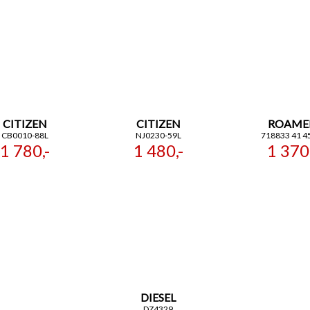
CITIZEN
CITIZEN
ROAME
CB0010-88L
NJ0230-59L
718833 41 4
1 780,-
1 480,-
1 370,
DIESEL
DZ4329