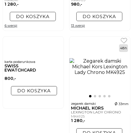
1 280,-
980,-
DO KOSZYKA
DO KOSZYKA
6 wersji
13 wersji
48h
karta podarunkowa
SWISS
EWATCHCARD
800,-
DO KOSZYKA
ø
zegarek damski
33mm
MICHAEL KORS
LEXINGTON LADY CHRONO
MK4925
1 280,-
DO KOSZYKA