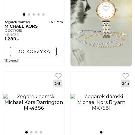
zegarek damski
19x19mm
MICHAEL KORS
GEORGIE
MK4932
1 280,-
DO KOSZYKA
13 wersji
24h
24h