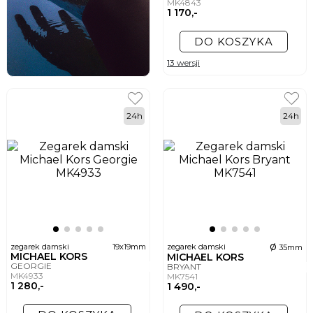
MK4843
1 170,-
DO KOSZYKA
13 wersji
24h
24h
ø
zegarek damski
19x19mm
zegarek damski
35mm
MICHAEL KORS
MICHAEL KORS
GEORGIE
BRYANT
MK4933
MK7541
1 280,-
1 490,-