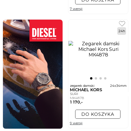
7 wersji
24h
zegarek damski
24x34mm
MICHAEL KORS
SURI
MK4878
1 170,-
DO KOSZYKA
9 wersji