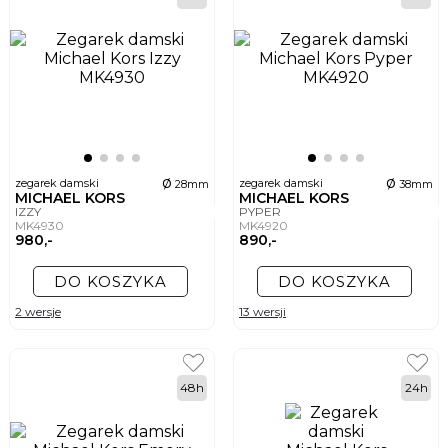
ø
ø
zegarek damski
zegarek damski
28mm
38mm
MICHAEL KORS
MICHAEL KORS
IZZY
PYPER
MK4930
MK4920
980,-
890,-
DO KOSZYKA
DO KOSZYKA
2 wersje
13 wersji
48h
24h