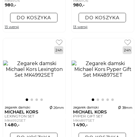
MK4904
MK4906
980,-
980,-
DO KOSZYKA
DO KOSZYKA
13 wersji
13 wersji
24h
24h
ø
ø
zegarek damski
zegarek damski
26mm
38mm
MICHAEL KORS
MICHAEL KORS
LEXINGTON SET
PYPER GIFT SET
MK4992SET
MK4897SET
1 480,-
1 490,-