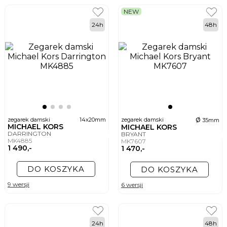
NEW
24h
48h
ø
zegarek damski
14x20mm
zegarek damski
35mm
MICHAEL KORS
MICHAEL KORS
DARRINGTON
BRYANT
MK4885
MK7607
1 490,-
1 470,-
DO KOSZYKA
DO KOSZYKA
9 wersji
6 wersji
24h
48h