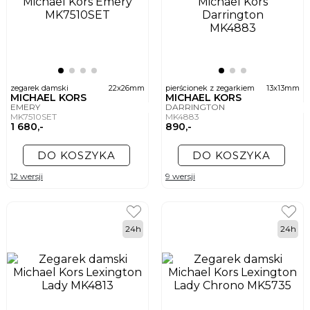
zegarek damski
22x26mm
pierścionek z zegarkiem
13x13mm
MICHAEL KORS
MICHAEL KORS
EMERY
DARRINGTON
MK7510SET
MK4883
1 680,-
890,-
DO KOSZYKA
DO KOSZYKA
12 wersji
9 wersji
24h
24h