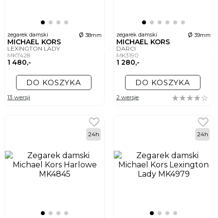
ø
ø
zegarek damski
zegarek damski
38mm
39mm
MICHAEL KORS
MICHAEL KORS
LEXINGTON LADY
DARCI
MK7428
MK3190
1 480,-
1 280,-
DO KOSZYKA
DO KOSZYKA
13 wersji
2 wersje
24h
24h