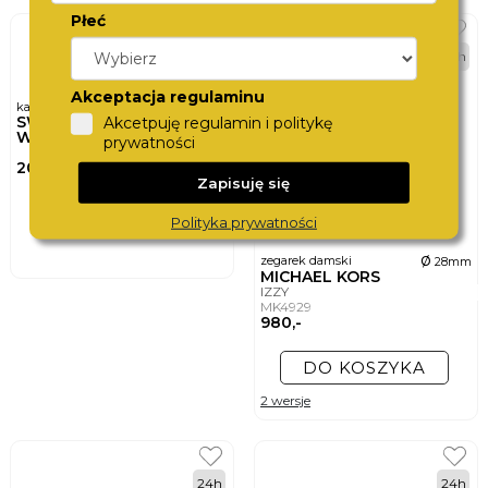
Płeć
48h
Akceptacja regulaminu
karta podarunkowa
SWISS
Akcetpuję regulamin i politykę
WATCHCARD
prywatności
200,-
Zapisuję się
DO KOSZYKA
Polityka prywatności
ø
zegarek damski
28mm
MICHAEL KORS
IZZY
MK4929
980,-
DO KOSZYKA
2 wersje
24h
24h