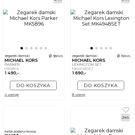
ø
ø
zegarek damski
zegarek damski
38mm
19mm
MICHAEL KORS
MICHAEL KORS
PARKER
LEXINGTON SET
MK5896
MK4948SET
1 490,-
1 690,-
DO KOSZYKA
DO KOSZYKA
4 wersje
8 wersji
24h
karta podarunkowa