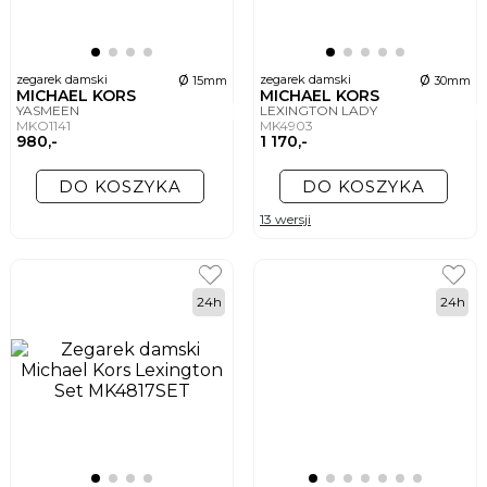
ø
ø
zegarek damski
zegarek damski
15mm
30mm
MICHAEL KORS
MICHAEL KORS
YASMEEN
LEXINGTON LADY
MKO1141
MK4903
980,-
1 170,-
DO KOSZYKA
DO KOSZYKA
13 wersji
24h
24h