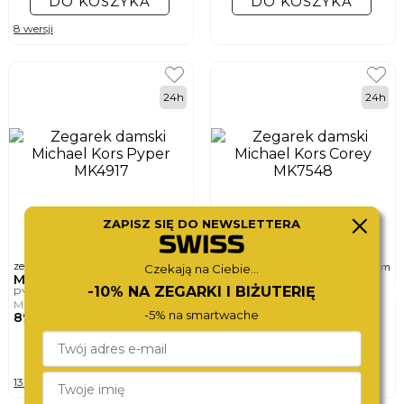
DO KOSZYKA
DO KOSZYKA
8 wersji
24h
24h
ZAPISZ SIĘ DO NEWSLETTERA
ø
ø
zegarek damski
zegarek damski
38mm
38mm
Czekają na Ciebie...
MICHAEL KORS
MICHAEL KORS
-10% NA ZEGARKI I BIŻUTERIĘ
PYPER
COREY
MK4917
MK7548
-5% na smartwache
890,-
1 180,-
DO KOSZYKA
DO KOSZYKA
13 wersji
9 wersji