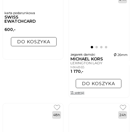
karta podarunkowa
SWISS
EWATCHCARD
600,-
DO KOSZYKA
ø
zegarek damski
26mm
MICHAEL KORS
LEXINGTON LADY
MK4865
1 170,-
DO KOSZYKA
13 wersji
48h
24h