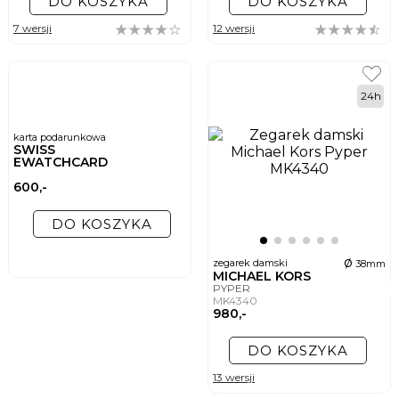
DO KOSZYKA
DO KOSZYKA
7 wersji
12 wersji
24h
karta podarunkowa
SWISS
EWATCHCARD
600,-
DO KOSZYKA
ø
zegarek damski
38mm
MICHAEL KORS
PYPER
MK4340
980,-
DO KOSZYKA
13 wersji