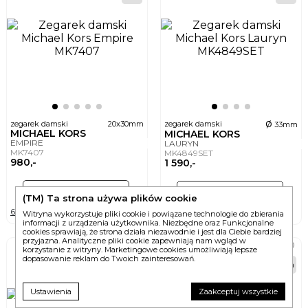
ø
zegarek damski
20x30mm
zegarek damski
33mm
MICHAEL KORS
MICHAEL KORS
EMPIRE
LAURYN
MK7407
MK4849SET
980,-
1 590,-
DO KOSZYKA
DO KOSZYKA
(TM) Ta strona używa plików cookie
6 wersji
6 wersji
Witryna wykorzystuje pliki cookie i powiązane technologie do zbierania
informacji z urządzenia użytkownika. Niezbędne oraz Funkcjonalne
cookies sprawiają, że strona działa niezawodnie i jest dla Ciebie bardziej
przyjazna. Analityczne pliki cookie zapewniają nam wgląd w
korzystanie z witryny. Marketingowe cookies umożliwiają lepsze
dopasowanie reklam do Twoich zainteresowań.
24h
24h
Ustawienia
Zaakceptuj wszystkie