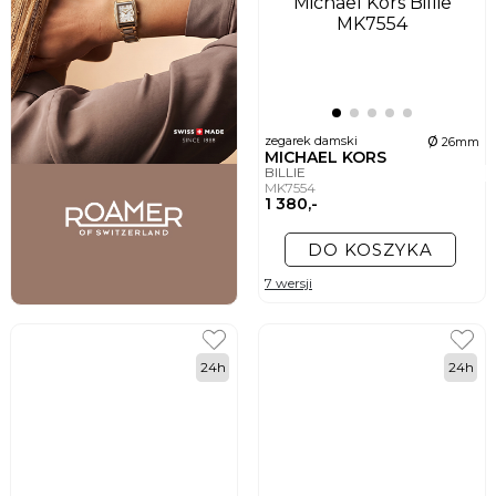
ø
zegarek damski
26mm
MICHAEL KORS
BILLIE
MK7554
1 380,-
DO KOSZYKA
7 wersji
24h
24h