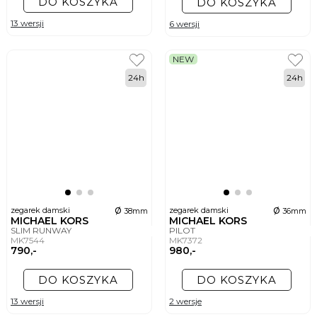
DO KOSZYKA
DO KOSZYKA
13 wersji
6 wersji
NEW
24h
24h
ø
ø
zegarek damski
zegarek damski
38mm
36mm
MICHAEL KORS
MICHAEL KORS
SLIM RUNWAY
PILOT
MK7544
MK7372
790,-
980,-
DO KOSZYKA
DO KOSZYKA
13 wersji
2 wersje