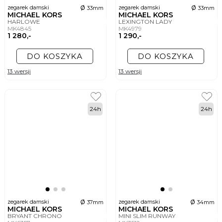
ø
ø
zegarek damski
zegarek damski
33mm
33mm
MICHAEL KORS
MICHAEL KORS
HARLOWE
LEXINGTON LADY
MK4845
MK4979
1 280,-
1 290,-
DO KOSZYKA
DO KOSZYKA
13 wersji
13 wersji
24h
24h
ø
ø
zegarek damski
zegarek damski
37mm
34mm
MICHAEL KORS
MICHAEL KORS
BRYANT CHRONO
MINI SLIM RUNWAY