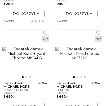
MK6357
MK3512
1 280,-
980,-
DO KOSZYKA
DO KOSZYKA
7 wersji
2 wersje
24h
48h
ø
ø
zegarek damski
zegarek damski
37mm
37mm
MICHAEL KORS
MICHAEL KORS
BRYANT CHRONO
LENNOX
MK6485
MK7229
1 490,-
1 490,-