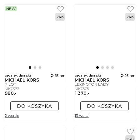
NEW
24h
24h
ø
ø
zegarek damski
zegarek damski
36mm
26mm
MICHAEL KORS
MICHAEL KORS
PILOT
LEXINGTON LADY
MK7373
MK7575
980,-
1 370,-
DO KOSZYKA
DO KOSZYKA
2 wersje
13 wersji
24h