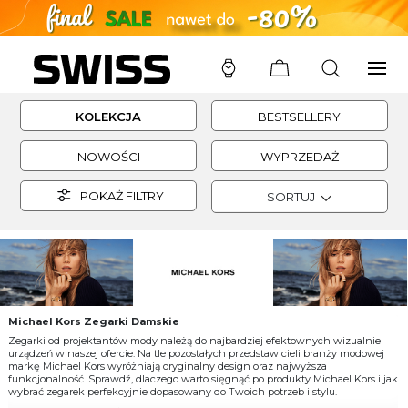
SWISS
/
ZEGARKI DAMSKIE
/
MICHAEL KORS
KOLEKCJA
BESTSELLERY
NOWOŚCI
WYPRZEDAŻ
POKAŻ FILTRY
SORTUJ
Michael Kors Zegarki Damskie
Zegarki od projektantów mody należą do najbardziej efektownych wizualnie
urządzeń w naszej ofercie. Na tle pozostałych przedstawicieli branży modowej
markę Michael Kors wyróżniają oryginalny design oraz najwyższa
funkcjonalność. Sprawdź, dlaczego warto sięgnąć po produkty Michael Kors i jak
wybrać zegarek perfekcyjnie dopasowany do Twoich potrzeb i stylu.