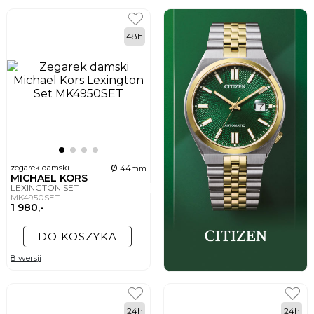
48h
ø
zegarek damski
44mm
MICHAEL KORS
LEXINGTON SET
MK4950SET
1 980,-
DO KOSZYKA
8 wersji
24h
24h