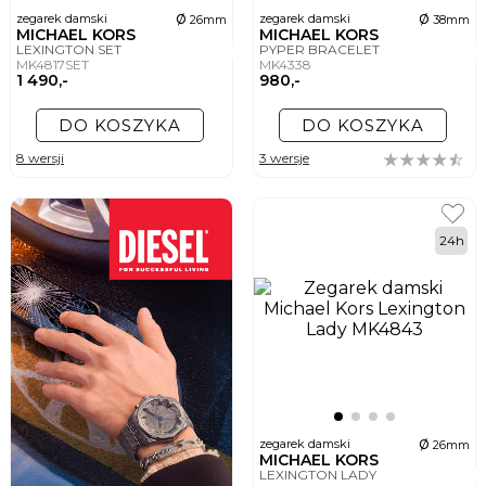
ø
ø
zegarek damski
zegarek damski
26mm
38mm
MICHAEL KORS
MICHAEL KORS
LEXINGTON SET
PYPER BRACELET
MK4817SET
MK4338
1 490,-
980,-
DO KOSZYKA
DO KOSZYKA
8 wersji
3 wersje
24h
ø
zegarek damski
26mm
MICHAEL KORS
LEXINGTON LADY