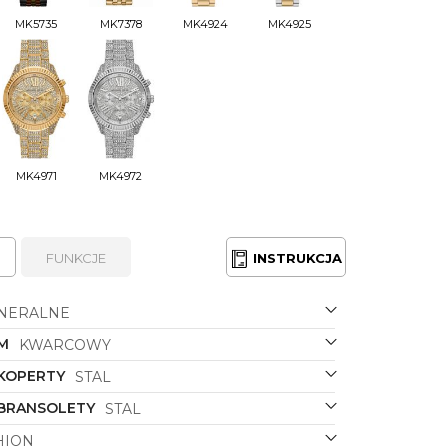
MK5735
MK7378
MK4924
MK4925
MK4971
MK4972
FUNKCJE
INSTRUKCJA
NERALNE
M
KWARCOWY
 KOPERTY
STAL
 BRANSOLETY
STAL
HION