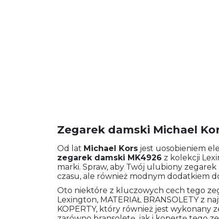
Zegarek damski Michael Ko
Od lat
Michael Kors
jest uosobieniem el
zegarek damski
MK4926
z kolekcji Lex
marki. Spraw, aby Twój ulubiony zegarek 
czasu, ale również modnym dodatkiem do
Oto niektóre z kluczowych cech tego ze
Lexington, MATERIAŁ BRANSOLETY z najwyż
KOPERTY, który również jest wykonany z
zarówno bransoletę, jak i kopertę tego z