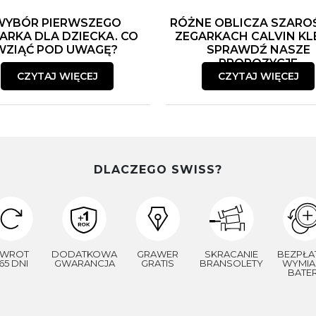
WYBÓR PIERWSZEGO
RÓŻNE OBLICZA SZARO
ARKA DLA DZIECKA. CO
ZEGARKACH CALVIN KLE
WZIĄĆ POD UWAGĘ?
SPRAWDŹ NASZE
PROPOZYCJE
CZYTAJ WIĘCEJ
CZYTAJ WIĘCEJ
DLACZEGO SWISS?
WROT
DODATKOWA
GRAWER
SKRACANIE
BEZPŁA
65 DNI
GWARANCJA
GRATIS
BRANSOLETY
WYMIA
BATER