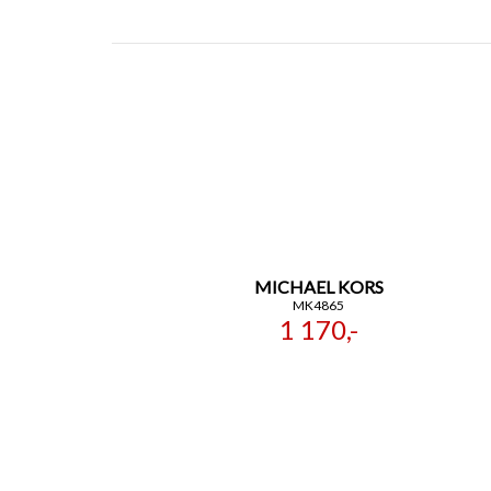
MICHAEL KORS
MK4865
1 170,-