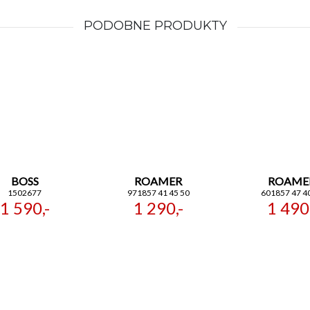
PODOBNE PRODUKTY
BOSS
ROAMER
ROAME
1502677
971857 41 45 50
601857 47 4
1 590,-
1 290,-
1 490,