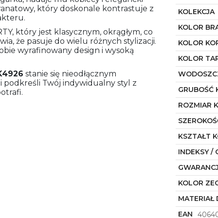
natowy, który doskonale kontrastuje z
KOLEKCJA
akteru.
KOLOR BR
, który jest klasycznym, okrągłym, co
, że pasuje do wielu różnych stylizacji.
KOLOR KO
 sobie wyrafinowany design i wysoką
KOLOR TA
K4926
stanie się nieodłącznym
WODOSZC
podkreśli Twój indywidualny styl z
GRUBOŚĆ 
otrafi.
ROZMIAR 
SZEROKOŚ
KSZTAŁT 
INDEKSY / 
GWARANC
KOLOR ZE
MATERIAŁ 
EAN
40640