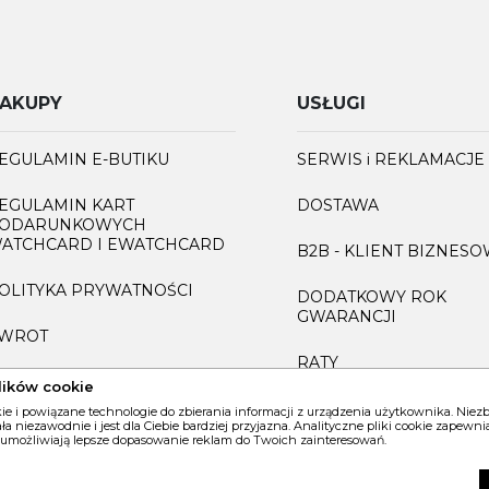
AKUPY
USŁUGI
EGULAMIN E-BUTIKU
SERWIS i REKLAMACJE
EGULAMIN KART
DOSTAWA
ODARUNKOWYCH
ATCHCARD I EWATCHCARD
B2B - KLIENT BIZNES
OLITYKA PRYWATNOŚCI
DODATKOWY ROK
GWARANCJI
WROT
RATY
AQ
lików cookie
GRAWEROWANIE
kie i powiązane technologie do zbierania informacji z urządzenia użytkownika. Nie
iała niezawodnie i jest dla Ciebie bardziej przyjazna. Analityczne pliki cookie zapew
 umożliwiają lepsze dopasowanie reklam do Twoich zainteresowań.
INFORMACJA O ZUŻYT
SPRZĘCIE