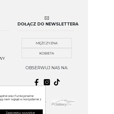
DOŁĄCZ DO NEWSLETTERA
MĘŻCZYZNA
KOBIETA
OWY
OBSERWUJ NAS NA:
zbędne oraz Funkcjonalne
niają nam wgląd w korzystanie z
YM
Zaakceptuj wszystkie