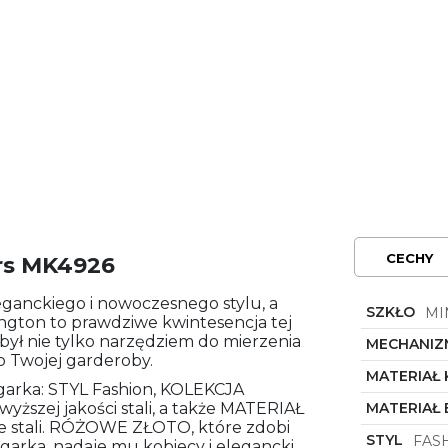
CECHY
rs MK4926
eganckiego i nowoczesnego stylu, a
SZKŁO
MI
ington to prawdziwe kwintesencja tej
był nie tylko narzędziem do mierzenia
MECHANIZ
 Twojej garderoby.
MATERIAŁ
garka: STYL Fashion, KOLEKCJA
szej jakości stali, a także MATERIAŁ
MATERIAŁ
e stali. RÓŻOWE ZŁOTO, które zdobi
STYL
FAS
egarka, nadaje mu kobiecy i elegancki