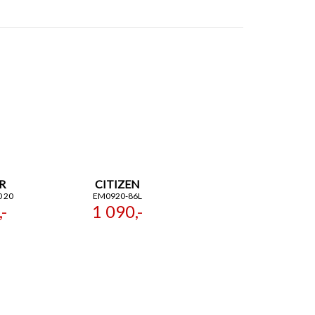
R
CITIZEN
0 20
EM0920-86L
-
1 090,-