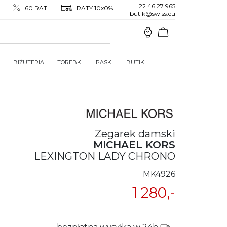
22 46 27 965
60 RAT
RATY 10x0%
butik@swiss.eu
BIŻUTERIA
TOREBKI
PASKI
BUTIKI
Zegarek damski
MICHAEL KORS
LEXINGTON LADY CHRONO
MK4926
1 280,-