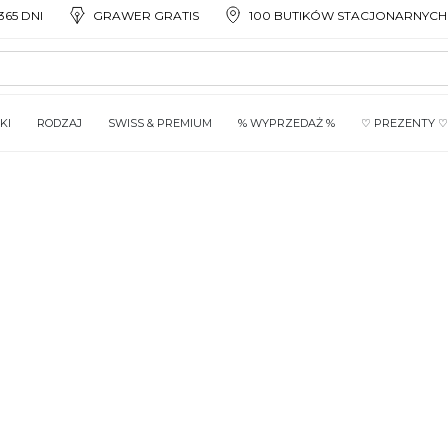
65 DNI
GRAWER GRATIS
100 BUTIKÓW STACJONARNYCH
KI
RODZAJ
SWISS & PREMIUM
% WYPRZEDAŻ %
♡ PREZENTY ♡