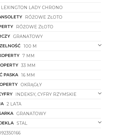
LEXINGTON LADY CHRONO
ANSOLETY
RÓŻOWE ZŁOTO
PERTY
RÓŻOWE ZŁOTO
RCZY
GRANATOWY
ZELNOŚĆ
100 M
KOPERTY
7 MM
KOPERTY
33 MM
Ć PASKA
16 MM
KOPERTY
OKRĄGŁY
CYFRY
INDEKSY, CYFRY RZYMSKIE
JA
2 LATA
GARKA
GRANATOWY
DEKLA
STAL
92350166