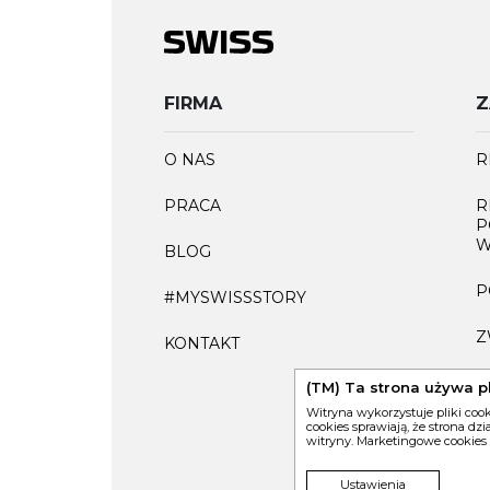
FIRMA
Z
O NAS
R
PRACA
R
P
W
BLOG
P
#MYSWISSSTORY
Z
KONTAKT
F
(TM) Ta strona używa p
Witryna wykorzystuje pliki coo
cookies sprawiają, że strona dz
witryny. Marketingowe cookies
Ustawienia