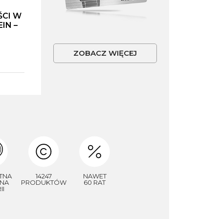
ŚCI W
IN –
ZOBACZ WIĘCEJ
TNA
14247
NAWET
NA
PRODUKTÓW
60 RAT
II