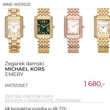
INNE WERSJE
MK4640
MK4742
MK4743
MK4826
Zegarek damski
MICHAEL KORS
EMERY
1 680,-
MK7510SET
ZESTAW PREZENTOWY:
ZEGAREK, 2 BRANSOLETKI, OPAKOWANIE
bezpłatna wysyłka w 48-72h