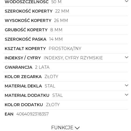
tylko zegarek, to symbol luksusu, szyku i perfekcji.
WODOSZCZELNOŚĆ
50 M
Dla kobiety, która ceni wysoką jakość, nowoczesny
SZEROKOŚĆ KOPERTY
22 MM
design i prestiżowych producentów, ten model
będzie idealnym wyborem. Niech ten zegarek
WYSOKOŚĆ KOPERTY
26 MM
stanie się Twoim niezawodnym towarzyszem,
podkreślającym Twój wyjątkowy styl i osobowość.
GRUBOŚĆ KOPERTY
8 MM
Daj się oczarować eleganckiemu pięknu i doskonałej
SZEROKOŚĆ PASKA
14 MM
precyzji - wybierz Zestaw Damski
Michael Kors
MK7510SET
i błyszcz z klasą na każdym kroku.
KSZTAŁT KOPERTY
PROSTOKĄTNY
INDEKSY / CYFRY
INDEKSY, CYFRY RZYMSKIE
GWARANCJA
2 LATA
KOLOR ZEGARKA
ZŁOTY
MATERIAŁ DEKLA
STAL
MATERIAŁ DODATKU
STAL
KOLOR DODATKU
ZŁOTY
EAN
4064092318357
FUNKCJE