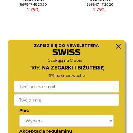
869847 48 20 20
869847 47 20 20
1 790,-
1 790,-
ZAPISZ SIĘ DO NEWSLETTERA
Czekają na Ciebie...
-10% NA ZEGARKI I BIŻUTERIĘ
-5% na smartwache
ROAMER
MICHAEL KORS
547857 48 25 50
MK7540
1 980,-
1 490,-
Płeć
Akceptacja regulaminu