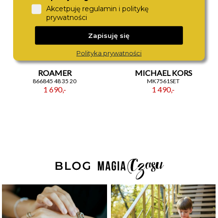
Akcetpuję regulamin i politykę
prywatności
Zapisuję się
Polityka prywatności
ROAMER
MICHAEL KORS
866845 48 35 20
MK7561SET
1 690,-
1 490,-