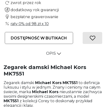
zwrot przez rok
dodatkowy rok gwarancji
bezpłatne grawerowanie
raty 0% od
98 zł
x 10
DOSTĘPNOŚĆ W BUTIKACH
OPIS
Zegarek damski Michael Kors
MK7551
Zegarek damski
Michael Kors
MK7551
to definicja
luksusu i stylu w jednym. Znany i ceniony na całym
świecie, marka
Michael Kors
nieustannie zachwyca
swoimi designerskimi czasomierzami, a model
MK7551
z kolekcji Corey to doskonały przykład
elegancji i klasy.