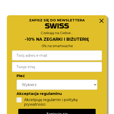
ZAPISZ SIĘ DO NEWSLETTERA
Czekają na Ciebie...
BERING
BERING
-10% NA ZEGARKI I BIŻUTERIĘ
11429-753
11429-758
-5% na smartwache
890,-
890,-
Płeć
Akceptacja regulaminu
Akcetpuję regulamin i politykę
prywatności
Zapisuję się