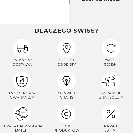
DLACZEGO SWISS?
DARMOWA
ODBIÓR
ZWROT
DOSTAWA
OSOBISTY
365 DNI
DODATKOWA
GRAWER
SKRACANIE
GWARANCJA
GRATIS
BRANSOLETY
BEZPŁATNA WYMIANA
13690
NAWET
BATERII
PRODUKTÓW
60 RAT