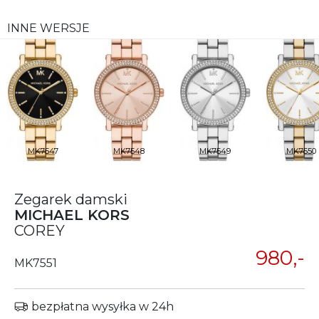
INNE WERSJE
MK7547
MK7548
MK7549
MK7550
Zegarek damski
MICHAEL KORS
COREY
980,-
MK7551
bezpłatna wysyłka w 24h