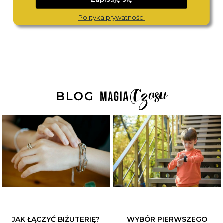
CALVIN KLEIN
BERING
25100146
11429-754
Polityka prywatności
890,-
890,-
JAK ŁĄCZYĆ BIŻUTERIĘ?
WYBÓR PIERWSZEGO