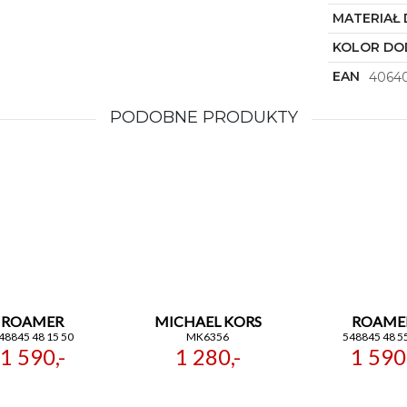
MATERIAŁ
KOLOR DO
EAN
4064
PODOBNE PRODUKTY
ROAMER
MICHAEL KORS
ROAME
48845 48 15 50
MK6356
548845 48 5
1 590,-
1 280,-
1 590,