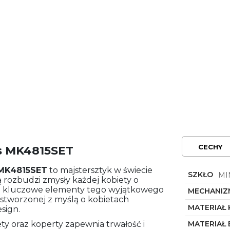
CECHY
s MK4815SET
MK4815SET
to majstersztyk w świecie
SZKŁO
MI
rozbudzi zmysły każdej kobiety o
 to kluczowe elementy tego wyjątkowego
MECHANIZ
 stworzonej z myślą o kobietach
MATERIAŁ
sign.
ety oraz koperty zapewnia trwałość i
MATERIAŁ