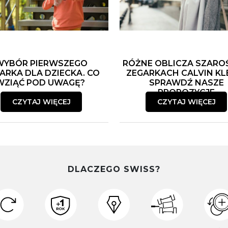
WYBÓR PIERWSZEGO
RÓŻNE OBLICZA SZARO
ARKA DLA DZIECKA. CO
ZEGARKACH CALVIN KLE
WZIĄĆ POD UWAGĘ?
SPRAWDŹ NASZE
PROPOZYCJE
CZYTAJ WIĘCEJ
CZYTAJ WIĘCEJ
DLACZEGO SWISS?