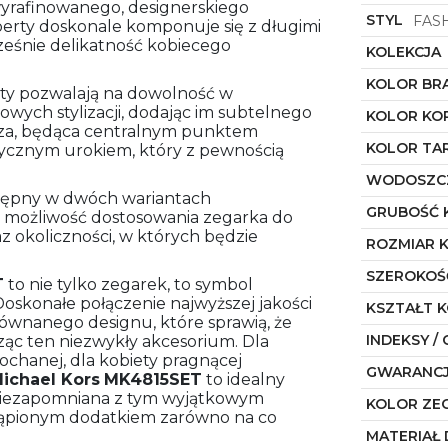
 wyrafinowanego, designerskiego
STYL
FAS
operty doskonale komponuje się z długimi
ześnie delikatność kobiecego
KOLEKCJA
KOLOR BR
erty pozwalają na dowolność w
ych stylizacji, dodając im subtelnego
KOLOR KO
arcza, będąca centralnym punktem
KOLOR TA
tycznym urokiem, który z pewnością
WODOSZC
stępny w dwóch wariantach
GRUBOŚĆ 
je możliwość dostosowania zegarka do
z okoliczności, w których będzie
ROZMIAR 
SZEROKOŚ
T
to nie tylko zegarek, to symbol
Doskonałe połączenie najwyższej jakości
KSZTAŁT 
równanego designu, które sprawią, że
INDEKSY / 
ząc ten niezwykły akcesorium. Dla
chanej, dla kobiety pragnącej
GWARANC
ichael Kors
MK4815SET
to idealny
ę niezapomniana z tym wyjątkowym
KOLOR ZE
stąpionym dodatkiem zarówno na co
MATERIAŁ 