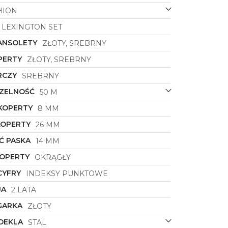
HION
LEXINGTON SET
ANSOLETY
ZŁOTY, SREBRNY
PERTY
ZŁOTY, SREBRNY
RCZY
SREBRNY
ZELNOŚĆ
50 M
KOPERTY
8 MM
KOPERTY
26 MM
Ć PASKA
14 MM
KOPERTY
OKRĄGŁY
CYFRY
INDEKSY PUNKTOWE
JA
2 LATA
GARKA
ZŁOTY
DEKLA
STAL