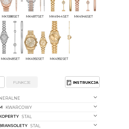
MK1088SET
MK4817SET
MK4944SET
MK4946SET
MK4948SET
MK4950SET
MK4992SET
FUNKCJE
INSTRUKCJA
NERALNE
M
KWARCOWY
 KOPERTY
STAL
 BRANSOLETY
STAL