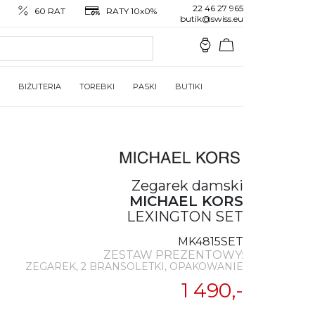
22 46 27 965
60 RAT
RATY 10x0%
butik@swiss.eu
BIŻUTERIA
TOREBKI
PASKI
BUTIKI
Zegarek damski
MICHAEL KORS
LEXINGTON SET
MK4815SET
ZESTAW PREZENTOWY:
ZEGAREK, 2 BRANSOLETKI, OPAKOWANIE
1 490,-