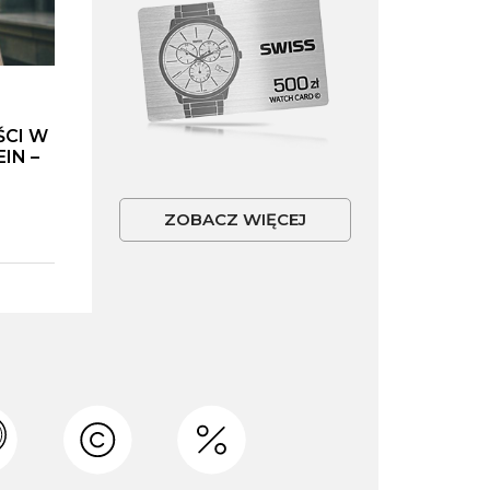
ŚCI W
IN –
ZOBACZ WIĘCEJ