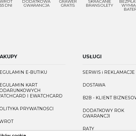
WROT
DODATKOWA
GRAWER
SKRACANIE
BEZPŁA
65 DNI
GWARANCJA
GRATIS
BRANSOLETY
WYMIA
BATER
AKUPY
USŁUGI
EGULAMIN E-BUTIKU
SERWIS i REKLAMACJE
EGULAMIN KART
DOSTAWA
ODARUNKOWYCH
ATCHCARD I EWATCHCARD
B2B - KLIENT BIZNES
OLITYKA PRYWATNOŚCI
DODATKOWY ROK
GWARANCJI
WROT
RATY
AQ
lików cookie