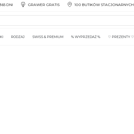
65 DNI
GRAWER GRATIS
100 BUTIKÓW STACJONARNYCH
KI
RODZAJ
SWISS & PREMIUM
% WYPRZEDAŻ %
♡ PREZENTY ♡