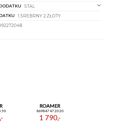
 DODATKU
STAL
DATKU
1.SREBRNY 2.ZŁOTY
092272048
R
ROAMER
5 50
869847 47 20 20
-
1 790,-