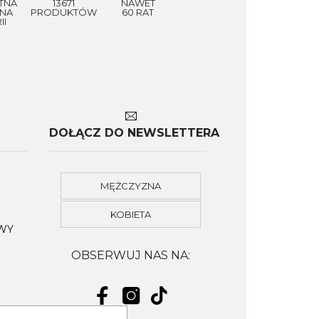
TNA
13671
NAWET
NA
PRODUKTÓW
60 RAT
II
DOŁĄCZ DO NEWSLETTERA
MĘŻCZYZNA
KOBIETA
OWY
OBSERWUJ NAS NA: