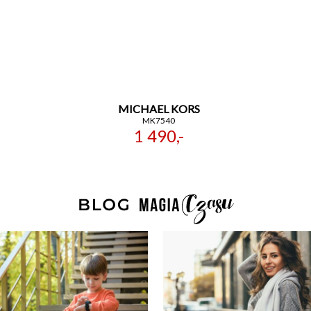
MICHAEL KORS
MK7540
1 490,-