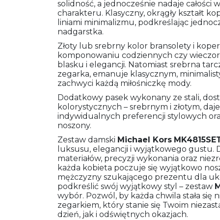
solidność, a jednocześnie nadaje całości
charakteru. Klasyczny, okrągły kształt k
liniami minimalizmu, podkreślając jednoc
nadgarstka.
Złoty lub srebrny kolor bransolety i kop
komponowaniu codziennych czy wieczorow
blasku i elegancji. Natomiast srebrna t
zegarka, emanuje klasycznym, minimalis
zachwyci każdą miłośniczkę mody.
Dodatkowy pasek wykonany ze stali, do
kolorystycznych – srebrnym i złotym, da
indywidualnych preferencji stylowych ora
noszony.
Zestaw damski
Michael Kors
MK4815SE
luksusu, elegancji i wyjątkowego gustu. 
materiałów, precyzji wykonania oraz niez
każda kobieta poczuje się wyjątkowo nos
mężczyzny szukającego prezentu dla uko
podkreślić swój wyjątkowy styl – zestaw
M
wybór. Pozwól, by każda chwila stała si
zegarkiem, który stanie się Twoim nieza
dzień, jak i odświętnych okazjach.