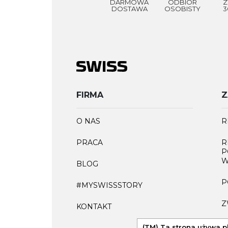
DARMOWA
ODBIÓR
Z
DOSTAWA
OSOBISTY
3
FIRMA
Z
O NAS
R
PRACA
R
P
W
BLOG
P
#MYSWISSSTORY
Z
KONTAKT
F
(TM) Ta strona używa p