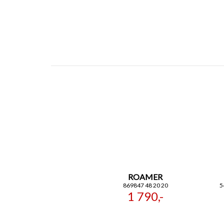
ROAMER
869847 48 20 20
5
1 790,-