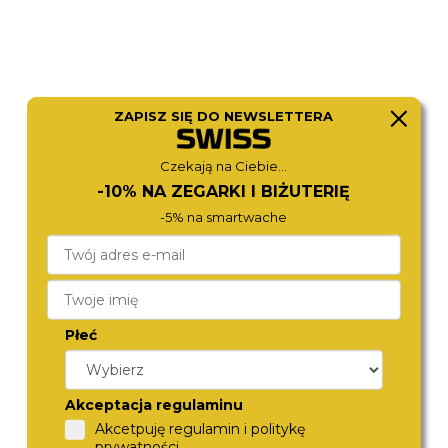
ZAPISZ SIĘ DO NEWSLETTERA
Czekają na Ciebie...
-10% NA ZEGARKI I BIŻUTERIĘ
-5% na smartwache
CITIZEN
MICHAEL KORS
EW5620-55A
MK7605
1 570,-
1 280,-
Płeć
Akceptacja regulaminu
Akcetpuję regulamin i politykę
prywatności