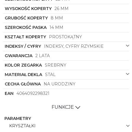
indywidualny styl i gust posiadaczki. Niezawodny
mechanizm zegarka sprawia, że zegarek jest nie
WYSOKOŚĆ KOPERTY
26 MM
tylko piękny, ale także funkcjonalny i solidny.
GRUBOŚĆ KOPERTY
8 MM
Jeśli szukasz zegarka, który wyróżni Cię z tłumu i
podkreśli Twój wyjątkowy styl, Zegarek Damski
SZEROKOŚĆ PASKA
14 MM
Michael Kors
MK4834
z pewnością spełni Twoje
KSZTAŁT KOPERTY
PROSTOKĄTNY
oczekiwania. Elegancki design, wysoka jakość
wykonania i prestiżowa marka
Michael Kors
INDEKSY / CYFRY
INDEKSY, CYFRY RZYMSKIE
sprawiają, że ten zegarek to nie tylko akcesorium,
ale również prawdziwe dzieło sztuki, które z
GWARANCJA
2 LATA
pewnością zostanie docenione przez prawdziwą
pasjonatkę mody.
KOLOR ZEGARKA
SREBRNY
MATERIAŁ DEKLA
STAL
CECHA GŁÓWNA
NA URODZINY
EAN
4064092298321
FUNKCJE
PARAMETRY
KRYSZTAŁKI