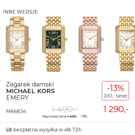
INNE WERSJE
MK4640
MK4742
MK4743
MK4826
Zegarek damski
-13%
MICHAEL KORS
200,- taniej
EMERY
1 490,-
1 290,-
MK4834
Najniższa cena
1 490,-
-13%
bezpłatna wysyłka w 48-72h