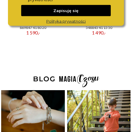
Zapisuję się
Polityka prywatności
ROAMER
ROAMER
869847 41 80 20
548845 41 15 50
1 590,-
1 490,-