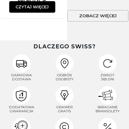
PROPOZYCJE
CZYTAJ WIĘCEJ
ZOBACZ WIĘCEJ
DLACZEGO SWISS?
DARMOWA
ODBIÓR
ZWROT
DOSTAWA
OSOBISTY
365 DNI
DODATKOWA
GRAWER
SKRACANIE
GWARANCJA
GRATIS
BRANSOLETY