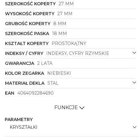
SZEROKOŚĆ KOPERTY
27 MM
nowoczesnej kobiety, która ceni sobie wysoką jakość
i unikalny design.
WYSOKOŚĆ KOPERTY
27 MM
GRUBOŚĆ KOPERTY
8 MM
SZEROKOŚĆ PASKA
18 MM
KSZTAŁT KOPERTY
PROSTOKĄTNY
INDEKSY / CYFRY
INDEKSY, CYFRY RZYMSKIE
GWARANCJA
2 LATA
KOLOR ZEGARKA
NIEBIESKI
MATERIAŁ DEKLA
STAL
EAN
4064092284690
FUNKCJE
PARAMETRY
KRYSZTAŁKI