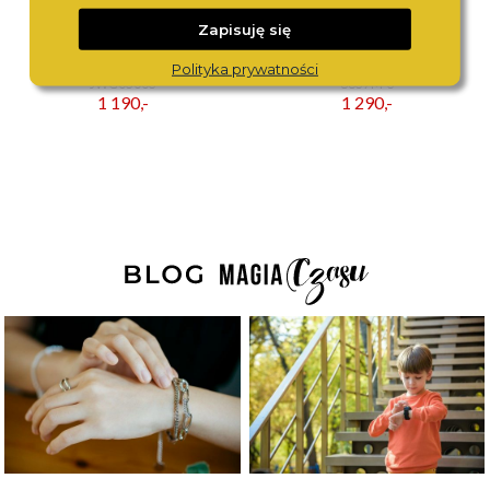
Zapisuję się
JACQUES DU MANOIR
ZEPPELIN
Polityka prywatności
JWG03003
8637M-3
1 190,-
1 290,-