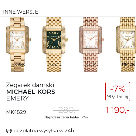
INNE WERSJE
MK4640
MK4742
MK4743
MK4826
Zegarek damski
-7%
MICHAEL KORS
90,- taniej
EMERY
1 280,-
1 190,-
MK4829
Najniższa cena
1 280,-
-7%
bezpłatna wysyłka w 24h