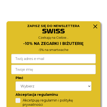
ZAPISZ SIĘ DO NEWSLETTERA
Czekają na Ciebie...
-10% NA ZEGARKI I BIŻUTERIĘ
MICHAEL KORS
CITIZEN
-5% na smartwache
MK4813
EM1070-83L
1 170,-
1 190,-
Płeć
Akceptacja regulaminu
Akcetpuję regulamin i politykę
prywatności