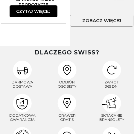
PROPOZYCJE
CZYTAJ WIĘCEJ
ZOBACZ WIĘCEJ
DLACZEGO SWISS?
DARMOWA
ODBIÓR
ZWROT
DOSTAWA
OSOBISTY
365 DNI
DODATKOWA
GRAWER
SKRACANIE
GWARANCJA
GRATIS
BRANSOLETY