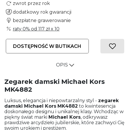
zwrot przez rok
dodatkowy rok gwarancji
bezpłatne grawerowanie
raty 0% od
117 zł
x 10
DOSTĘPNOŚĆ W BUTIKACH
OPIS
Zegarek damski Michael Kors
MK4882
Luksus, elegancja i niepowtarzalny styl -
zegarek
damski
Michael Kors
MK4882
to kwintesencja
doskonałego designu i unikalnej klasy. Wchodząc w
piękny świat marki
Michael Kors
, odkrywasz
prawdziwe arcydzieło jubilerskie, które zachwyci Cię
swoim urokiem i prestiżem.