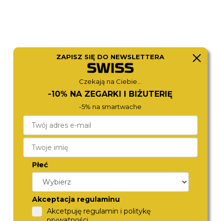
ZAPISZ SIĘ DO NEWSLETTERA
Czekają na Ciebie...
-10% NA ZEGARKI I BIŻUTERIĘ
-5% na smartwache
MICHAEL KORS
MICHAEL KORS
MK4862
MK7547
1 170,-
1 180,-
Płeć
Akceptacja regulaminu
Akcetpuję regulamin i politykę
prywatności