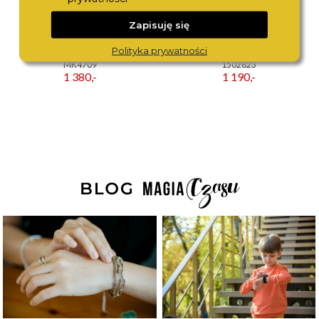
Zapisuję się
Polityka prywatności
MICHAEL KORS
BOSS
MK4709
1502823
1 380,-
1 190,-