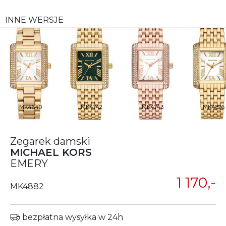
INNE WERSJE
MK4640
MK4742
MK4743
MK4826
Zegarek damski
MICHAEL KORS
EMERY
1 170,-
MK4882
bezpłatna wysyłka w 24h