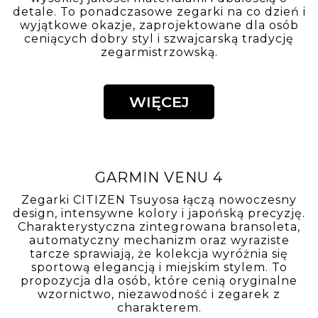
ROAMER
R-LINE CLASS
718833 41 65 
1 370,-
1 0
JACQUES DU MANOIR
Szwajcarskie zegarki łączące klasyczną
elegancję z nowoczesnym wzornictwem.
Jacques du Manoir tworzy stylowe modele,
które wyróżniają się starannym wykonaniem,
wysokiej jakości materiałami i dbałością o
detale. To ponadczasowe zegarki na co dzień i
wyjątkowe okazje, zaprojektowane dla osób
ceniących dobry styl i szwajcarską tradycję
zegarmistrzowską.
WIĘCEJ