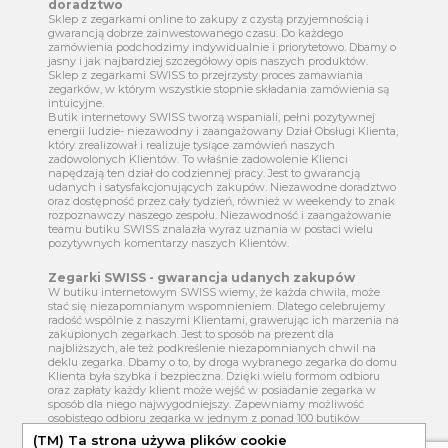
znajdziesz
zegarki męskie
,
zegarki damskie
, Zegarki szwajcarskie
oraz markowe Zegarki. Ich design i wykonanie wpisują się w
światowe trendy nowoczesnego wzornictwa.
SWISS – bogaty asortyment markowych zegarków
Sklep z zegarkami SWISS oferuje modele klasyczne oraz zegarki
modowe . Nasz asortyment zaskakuje bogactwem stylu: klasyczna
elegancja, modowy sznyt, szczypta awangardy rozpoczynają
katalog nieograniczonych możliwości. W naszym butiku
internetowym SWISS sprzedajemy markowe Zegarki, pośród
których każdy znajdzie coś dla siebie. To tutaj wybierzesz zegarek,
który stanie się kropką nad i twojej stylizacji. Definicja klasy,
prestiżu i dobrego smaku nigdy wcześniej nie była tak czytelna.
Dzięki zegarkom od
butiku SWISS
, podkreślisz swój unikalny
styl lub dodasz charakteru codziennym stylizacjom. W ofercie
butiku internetowego SWISS znajdziesz m.in. takie uznane marki
zegarków jak:
Tommy Hilfiger
,
Hugo BOSS
,
CITIZEN
,
ROAMER
,
SWISS MILITARY HANOWA
czy
ICE-WATCH
.
Sklep z zegarkami SWISS - fachowa obsługa i
doradztwo
Sklep z zegarkami online to zakupy z czystą przyjemnością i
gwarancją dobrze zainwestowanego czasu. Do każdego
zamówienia podchodzimy indywidualnie i priorytetowo. Dbamy o
jasny i jak najbardziej szczegółowy opis naszych produktów.
Sklep z zegarkami SWISS to przejrzysty proces zamawiania
zegarków, w którym wszystkie stopnie składania zamówienia są
intuicyjne.
Butik internetowy SWISS tworzą wspaniali, pełni pozytywnej
energii ludzie- niezawodny i zaangażowany Dział Obsługi Klienta,
który zrealizował i realizuje tysiące zamówień naszych
(TM) Ta strona używa plików cookie