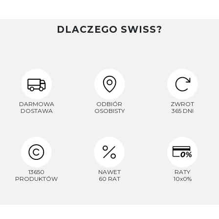
GARMIN
LILY 2 CLASSI
010-02839-0
1 160,-
DLACZEGO SWISS?
DARMOWA
ODBIÓR
ZWROT
DOSTAWA
OSOBISTY
365 DNI
13650
NAWET
RATY