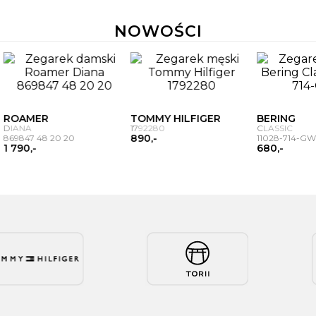
PRODUKTÓW
60 RAT
10x0%
NOWOŚCI
ROAMER
TOMMY HILFIGER
DIANA
1792280
890,-
869847 48 20 20
1 790,-
BERING
CLASSIC
11028-714-G
680,-