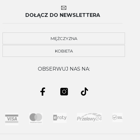
SERWIS i REKLAMACJE
DOSTAWA
B2B - KLIENT BIZNESOWY
DODATKOWY ROK GWARANCJI
RATY
GRAWEROWANIE
INFORMACJA O ZUŻYTYM SPRZĘCIE
DOŁĄCZ DO NEWSLETTERA
MĘŻCZYZNA