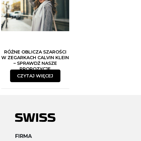
JAK ŁĄCZYĆ BIŻUTERIĘ?
WYBÓR PIERWSZEGO
POZNAJ SPOSOBY NA
ZEGARKA DLA DZIECKA. CO
MODNE STYLIZACJE
WZIĄĆ POD UWAGĘ?
CZYTAJ WIĘCEJ
CZYTAJ WIĘCEJ