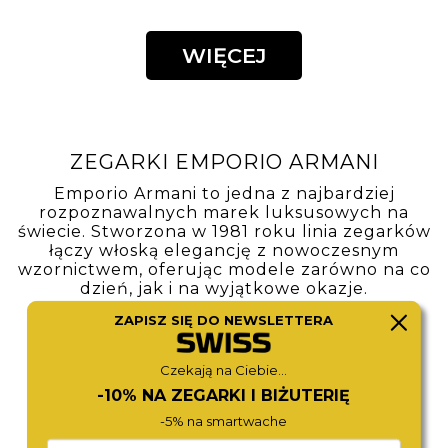
GARMIN VENU 4
Zegarki CITIZEN Tsuyosa łączą nowoczesny
design, intensywne kolory i japońską precyzję.
Charakterystyczna zintegrowana bransoleta,
automatyczny mechanizm oraz wyraziste
tarcze sprawiają, że kolekcja wyróżnia się
sportową elegancją i miejskim stylem. To
propozycja dla osób, które cenią oryginalne
wzornictwo, niezawodność i zegarek z
charakterem.
ZAPISZ SIĘ DO NEWSLETTERA
WIĘCEJ
Czekają na Ciebie...
-10% NA ZEGARKI I BIŻUTERIĘ
-5% na smartwache