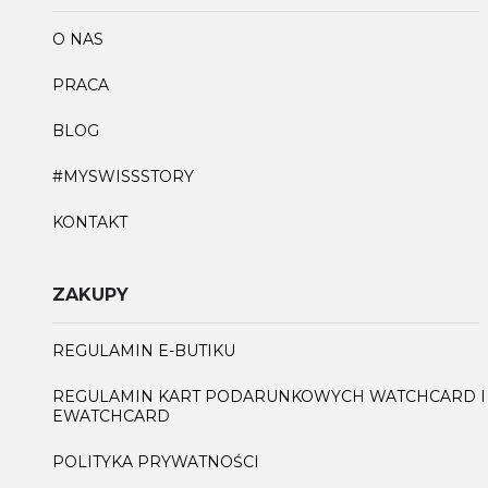
RÓŻNE OBLICZA SZAROŚCI
W ZEGARKACH CALVIN KLEIN
– SPRAWDŹ NASZE
PROPOZYCJE
CZYTAJ WIĘCEJ
FIRMA
O NAS
PRACA
BLOG