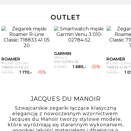
OUTLET
GARMIN
VENU 3
ROAMER
010-02784-52
R-LINE CLASSIC
2 240,-
1 685,-
-25%
718833 41 05 20
1 370,-
1 170,-
-15%