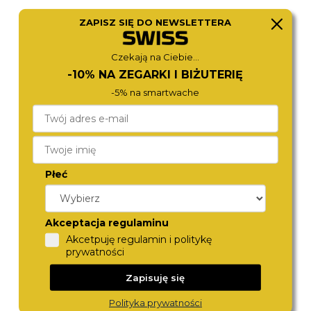
ZAPISZ SIĘ DO NEWSLETTERA
FOSSIL
MICHAEL KORS
ES5220
MK4919
Czekają na Ciebie...
790,-
890,-
-10% NA ZEGARKI I BIŻUTERIĘ
-5% na smartwache
Płeć
Akceptacja regulaminu
Akcetpuję regulamin i politykę
FOSSIL
TOMMY HILFIGER
prywatności
ES5304
1782923
980,-
790,-
Zapisuję się
Polityka prywatności