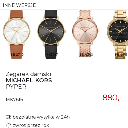
INNE WERSJE
MK2740
MK2747
MK4340
MK4916
Zegarek damski
MICHAEL KORS
PYPER
880,-
MK7616
bezpłatna wysyłka w 24h
zwrot przez rok