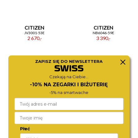
CITIZEN
CITIZEN
JV3001-53E
NB6046-59E
2 670,-
3 390,-
ZAPISZ SIĘ DO NEWSLETTERA
Czekają na Ciebie...
-10% NA ZEGARKI I BIŻUTERIĘ
-5% na smartwache
ROAMER
ROAMER
996983 41 55 20
965985 41 85 20
Płeć
2 980,-
3 490,-