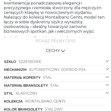
kwintesencja ponadczasowej elegancji i
precyzyjnego rzemiosła, stworzony dla mężczyzn
ceniących klasykę w nowoczesnym wydaniu.
Należący do kolekcji Montalbano Gents, model ten
łączy w sobie dyskretny szyk z wyrazistą
osobowością – idealny towarzysz zarówno
biznesowych spotkań, jak i wieczornych wyjść.
Styl: Klasyczny. Dzięki prostocie formy i wyważonym
POKAŻ PEŁNY OPIS
proporcjom zegarek wpisuje się w estetykę, która
nigdy nie wychodzi z mody. Okrągły kształt koperty
CECHY
podkreśla harmonijną konstrukcję, a czarna tarcza
nadaje kompozycji głębi i uniwersalności. Kontrast
SZKŁO
SZAFIROWE
między stalową kopertą a ciemnym cyferblatem
tworzy elegancki, mocny akcent, który przyciąga
MECHANIZM
AUTOMATYCZNY, SOPROD P24
spojrzenia, nie będąc przy tym krzykliwym.
MATERIAŁ KOPERTY
STAL
Materiały i wykończenie: Koperta wykonana ze stali
oraz stalowa bransoleta gwarantują solidność i
MATERIAŁ BRANSOLETY
STAL
trwałość na lata. Stalowy kolor koperty i bransolety
nadaje zegarkowi surowej, nowoczesnej elegancji, a
STYL
KLASYCZNY
jednocześnie sprawia, że jest bardzo łatwy w
KOLEKCJA
MONTALBANO GENTS
łączeniu z innymi elementami garderoby.
Precyzyjne szczotkowanie i polerowane akcenty
KOLOR BRANSOLETY
STALOWY