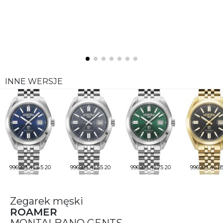
INNE WERSJE
996983 41 45 20
996983 41 55 20
996983 41 75 20
996983 46 85
Zegarek męski
ROAMER