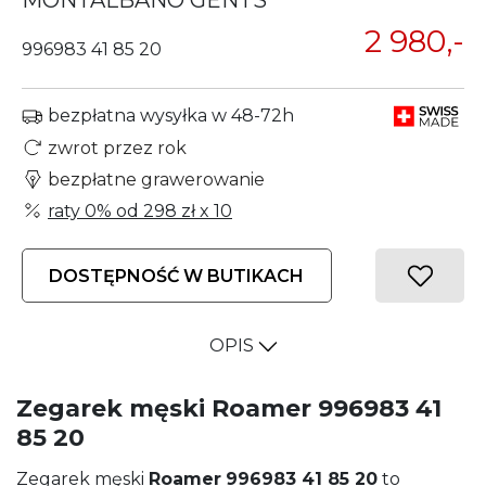
MONTALBANO GENTS
2 980,-
996983 41 85 20
bezpłatna wysyłka w 48-72h
zwrot przez rok
bezpłatne grawerowanie
raty 0% od
298 zł
x 10
DOSTĘPNOŚĆ W BUTIKACH
OPIS
Zegarek męski Roamer 996983 41
85 20
Zegarek męski
Roamer
996983 41 85 20
to