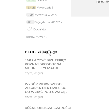
NEW
Nowość
DOSTA
pomiar tętna
licznik kroków
SALE
Wyprzedaż
monitorowanie snu
monitorowanie aktywn
24h
Wysyłka w 24h
powiadomienia wibracy
odtwarzanie muzyki z t
48h
Wysyłka w 48-72h
odbieranie i wykonywa
licznik kroków
Dodaj do
wodoszczelność ip68
przebyty dystans
porównywarki
wykonywanie zdjęć te
kompatybilność z andr
kompatybilność z ios
Smarth – dedyk
Jako jeden z niewielu prod
JAK ŁĄCZYĆ BIŻUTERIĘ?
ofercie. Indywidualnie dos
POZNAJ SPOSOBY NA
wykorzystać potencjał zeg
MODNE STYLIZACJE
preferencji, aby smartwat
czytaj więcej
Smarth – zapom
Koleją z bezapelacyjnych 
WYBÓR PIERWSZEGO
dni w trybie czuwania i do
ZEGARKA DLA DZIECKA.
brakującą energię.
CO WZIĄĆ POD UWAGĘ?
Smarth – Wodos
czytaj więcej
Koniec z zdejmowaniem zeg
ochronę przed codziennym 
RÓŻNE OBLICZA SZAROŚCI