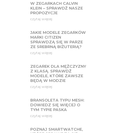
tym samym utrzymanie urzą
W ZEGARKACH CALVIN
KLEIN – SPRAWDŹ NASZE
PROPOZYCJE
czytaj więcej
JAKIE MODELE ZEGARKÓW
MARKI CITIZEN
SPRAWDZĄ SIĘ W PARZE
ZE SREBRNĄ BIŻUTERIĄ?
czytaj więcej
ZEGAREK DLA MĘŻCZYZNY
Z KLASĄ. SPRAWDŹ
MODELE, KTÓRE ZAWSZE
BĘDĄ W MODZIE
czytaj więcej
BRANSOLETA TYPU MESH:
DOWIEDZ SIĘ WIĘCEJ O
TYM TYPIE PASKA
czytaj więcej
POZNAJ SMARTWATCHE,