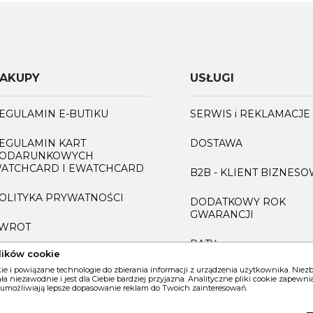
AKUPY
USŁUGI
EGULAMIN E-BUTIKU
SERWIS i REKLAMACJE
EGULAMIN KART
DOSTAWA
ODARUNKOWYCH
ATCHCARD I EWATCHCARD
B2B - KLIENT BIZNES
OLITYKA PRYWATNOŚCI
DODATKOWY ROK
GWARANCJI
WROT
RATY
lików cookie
AQ
kie i powiązane technologie do zbierania informacji z urządzenia użytkownika. Nie
GRAWEROWANIE
iała niezawodnie i jest dla Ciebie bardziej przyjazna. Analityczne pliki cookie zapew
 umożliwiają lepsze dopasowanie reklam do Twoich zainteresowań.
INFORMACJA O ZUŻYT