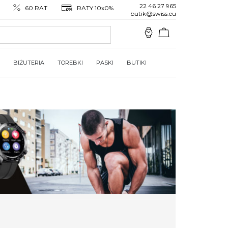
22 46 27 965
60 RAT
RATY 10x0%
butik@swiss.eu
BIŻUTERIA
TOREBKI
PASKI
BUTIKI