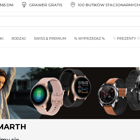
65 DNI
GRAWER GRATIS
100 BUTIKÓW STACJONARNYCH
KI
RODZAJ
SWISS & PREMIUM
% WYPRZEDAŻ %
♡ PREZENTY ♡
SMARTH
jmy się