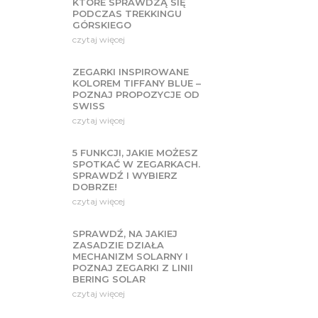
KTÓRE SPRAWDZĄ SIĘ
PODCZAS TREKKINGU
GÓRSKIEGO
czytaj więcej
ZEGARKI INSPIROWANE
KOLOREM TIFFANY BLUE –
POZNAJ PROPOZYCJE OD
SWISS
czytaj więcej
5 FUNKCJI, JAKIE MOŻESZ
SPOTKAĆ W ZEGARKACH.
SPRAWDŹ I WYBIERZ
DOBRZE!
czytaj więcej
SPRAWDŹ, NA JAKIEJ
ZASADZIE DZIAŁA
MECHANIZM SOLARNY I
POZNAJ ZEGARKI Z LINII
BERING SOLAR
czytaj więcej