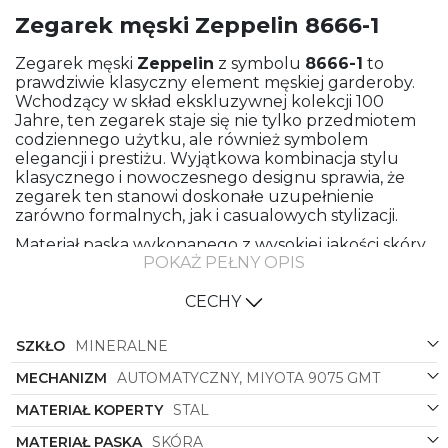
Zegarek męski Zeppelin 8666-1
Zegarek męski
Zeppelin
z symbolu
8666-1
to
prawdziwie klasyczny element męskiej garderoby.
Wchodzący w skład ekskluzywnej kolekcji 100
Jahre, ten zegarek staje się nie tylko przedmiotem
codziennego użytku, ale również symbolem
elegancji i prestiżu. Wyjątkowa kombinacja stylu
klasycznego i nowoczesnego designu sprawia, że
zegarek ten stanowi doskonałe uzupełnienie
zarówno formalnych, jak i casualowych stylizacji.
Materiał paska wykonanego z wysokiej jakości skóry
POKAŻ PEŁNY OPIS
gwarantuje nie tylko trwałość, ale także
niezrównany komfort noszenia. Klasyczny brązowy
kolor paska doskonale komponuje się z eleganckim,
CECHY
stalowym materiałem koperty, tworząc harmonijną
całość. Kształt koperty w formie okręgu nadaje
SZKŁO
MINERALNE
zegarkowi wyjątkowego uroku i ponadczasowego
charakteru, co sprawia, że jest on idealnym
MECHANIZM
AUTOMATYCZNY, MIYOTA 9075 GMT
wyborem dla mężczyzn ceniących klasykę i styl.
MATERIAŁ KOPERTY
STAL
Biała tarcza z czytelnym indeksem i precyzyjnymi
MATERIAŁ PASKA
SKÓRA
wskazówkami dodaje zegarkowi elegancji i