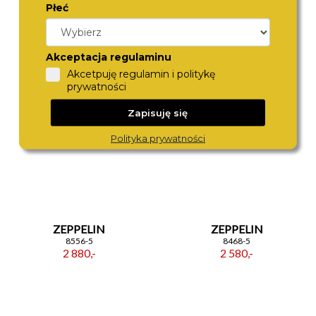
Płeć
ZEPPELIN
ZEPPELIN
9690-1
8590-5
2 190,-
2 490,-
Akceptacja regulaminu
Akcetpuję regulamin i politykę
prywatności
Zapisuję się
Polityka prywatności
ZEPPELIN
ZEPPELIN
8556-5
8468-5
2 880,-
2 580,-