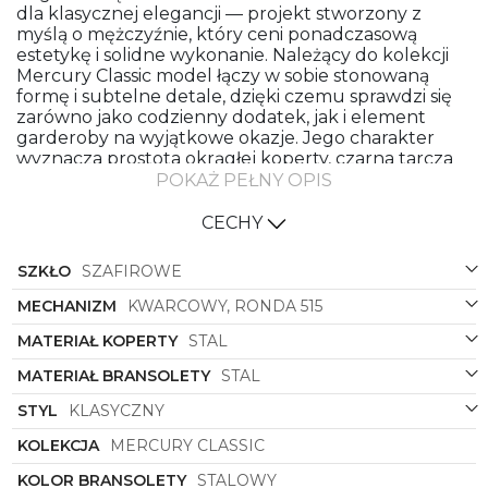
dla klasycznej elegancji — projekt stworzony z
myślą o mężczyźnie, który ceni ponadczasową
estetykę i solidne wykonanie. Należący do kolekcji
Mercury Classic model łączy w sobie stonowaną
formę i subtelne detale, dzięki czemu sprawdzi się
zarówno jako codzienny dodatek, jak i element
garderoby na wyjątkowe okazje. Jego charakter
wyznacza prostota okrągłej koperty, czarna tarcza
oraz stalowa bransoleta, które razem tworzą
POKAŻ PEŁNY OPIS
harmonijną, elegancką całość.
CECHY
Koperta wykonana ze stali prezentuje kontrastowy
duet: czarny mat lub połysk zestawiony ze
SZKŁO
SZAFIROWE
stalowymi akcentami, co nadaje kompozycji głębi i
nowoczesnego sznytu, nie tracąc przy tym
MECHANIZM
KWARCOWY, RONDA 515
klasycznej linii. Okrągły kształt koperty to
uniwersalny wybór — ergonomiczny, ponadczasowy
MATERIAŁ KOPERTY
STAL
i doskonale współgrający z naturalnymi proporcjami
nadgarstka. Czarna tarcza pełni tu rolę
MATERIAŁ BRANSOLETY
STAL
neutralnego, ale wyrazistego tła, które podkreśla
STYL
KLASYCZNY
czytelność indeksów i wskazówek oraz dodaje
zegarkowi zdecydowanego charakteru.
KOLEKCJA
MERCURY CLASSIC
Stalowa bransoleta w kolorze stalowym to symbol
KOLOR BRANSOLETY
STALOWY