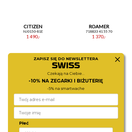
sobie prostotę formy, trwałość materiałów i
uniwersalny styl. To zegarek, który nie mówi wiele
słów, a mimo to wiele o nim wyraża: o dobrym guście,
szacunku do klasyki i dbałości o detale. Jeśli szukasz
ponadczasowego czasomierza ze stalową
CITIZEN
ROAMER
bransoletą, czarną tarczą i okrągłą kopertą — ten
NJ0150-81E
718833 41 55 70
1 490,-
1 370,-
model spełni oczekiwania najbardziej wymagających
użytkowników.
ZAPISZ SIĘ DO NEWSLETTERA
Czekają na Ciebie...
-10% NA ZEGARKI I BIŻUTERIĘ
-5% na smartwache
CITIZEN
CITIZEN
NJ0151-88W
NK0020-55E
Płeć
1 490,-
1 690,-