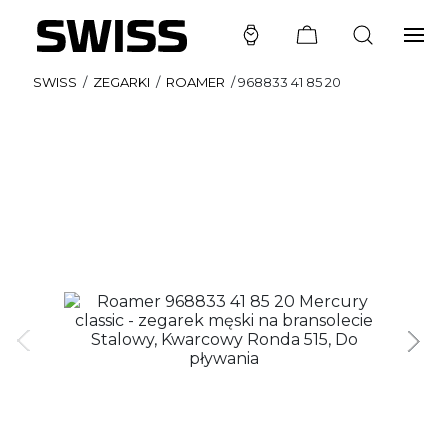
SWISS
/
ZEGARKI
/
ROAMER
/
968833 41 85 20