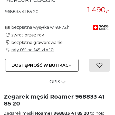
MERCURY CLASSIC
1 490,-
968833 41 85 20
bezpłatna wysyłka w 48-72h
zwrot przez rok
bezpłatne grawerowanie
raty 0% od
149 zł
x 10
DOSTĘPNOŚĆ W BUTIKACH
OPIS
Zegarek męski Roamer 968833 41
85 20
Zegarek męski
Roamer
968833 41 85 20
to hołd