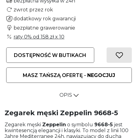
bezpłatna wysyłka w 24h
zwrot przez rok
dodatkowy rok gwarancji
bezpłatne grawerowanie
raty 0% od
158 zł
x 10
DOSTĘPNOŚĆ W BUTIKACH
MASZ TAŃSZĄ OFERTĘ -
NEGOCJUJ
OPIS
Zegarek męski Zeppelin 9668-5
Zegarek męski
Zeppelin
o symbolu
9668-5
jest
kwintesencją elegancji i klasyki. To model z linii 100
Jahre Mediterranee 24h, nawiązujący do ducha