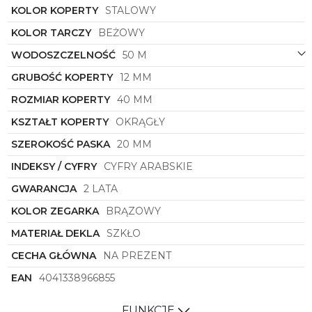
Zegarek męski
Zeppelin
symbol
9668-5
to nie tylko
KOLOR KOPERTY
STALOWY
narzędzie do mierzenia czasu, ale także elegancki
KOLOR TARCZY
BEŻOWY
dodatek podkreślający indywidualny styl i gust
noszącego go mężczyzny. Dzięki połączeniu
WODOSZCZELNOŚĆ
50 M
klasycznego designu z wysoką jakością wykonania,
ten zegarek stanowi doskonałą propozycję dla
GRUBOŚĆ KOPERTY
12 MM
wszystkich miłośników ponadczasowej estetyki i
ROZMIAR KOPERTY
40 MM
niezawodności. Pozwól sobie na luksusowy akcent
w swojej garderobie i zainwestuj w zegarek
KSZTAŁT KOPERTY
OKRĄGŁY
Zeppelin
, który będzie wiernym towarzyszem
przez wiele lat.
SZEROKOŚĆ PASKA
20 MM
INDEKSY / CYFRY
CYFRY ARABSKIE
GWARANCJA
2 LATA
KOLOR ZEGARKA
BRĄZOWY
MATERIAŁ DEKLA
SZKŁO
CECHA GŁÓWNA
NA PREZENT
EAN
4041338966855
FUNKCJE