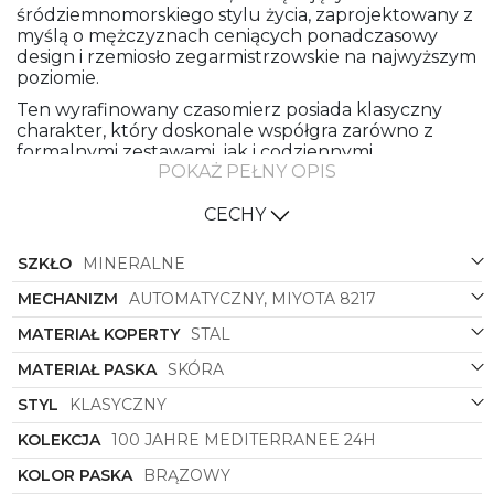
śródziemnomorskiego stylu życia, zaprojektowany z
myślą o mężczyznach ceniących ponadczasowy
design i rzemiosło zegarmistrzowskie na najwyższym
poziomie.
Ten wyrafinowany czasomierz posiada klasyczny
charakter, który doskonale współgra zarówno z
formalnymi zestawami, jak i codziennymi
POKAŻ PEŁNY OPIS
stylizacjami. Wykonany z wysokiej jakości
materiałów, zegarek ten wyróżnia się stalową
kopertą o okrągłym kształcie, która idealnie
CECHY
komponuje się z brązowym paskiem ze skóry
naturalnej. Połączenie tych elementów tworzy
SZKŁO
MINERALNE
harmonijną całość, podkreślając subtelny i
elegancki charakter tego modelu.
MECHANIZM
AUTOMATYCZNY, MIYOTA 8217
Beżowa tarcza z delikatnymi indeksami czasu
MATERIAŁ KOPERTY
STAL
dodaje zegarkowi klasy i szyku, jednocześnie
MATERIAŁ PASKA
SKÓRA
zapewniając doskonałą czytelność w każdych
warunkach oświetleniowych. Precyzyjny
STYL
KLASYCZNY
mechanizm z funkcją 24-godzinną gwarantuje
niezawodność wskazań czasu, co sprawia, że
KOLEKCJA
100 JAHRE MEDITERRANEE 24H
zegarek ten doskonale sprawdzi się w codziennym
KOLOR PASKA
BRĄZOWY
użytkowaniu.