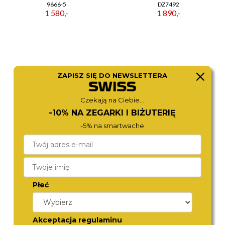
9666-5
DZ7492
1 580,-
1 890,-
ZAPISZ SIĘ DO NEWSLETTERA
Czekają na Ciebie...
-10% NA ZEGARKI I BIŻUTERIĘ
-5% na smartwache
ZEPPELIN
ZEPPELIN
8662-5
8056-5
1 580,-
1 370,-
Płeć
Akceptacja regulaminu