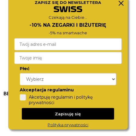
TOMMY HILFIGER
FESTINA
ZAPISZ SIĘ DO NEWSLETTERA
1710722
20560/3
790,-
799,-
Czekają na Ciebie...
-10% NA ZEGARKI I BIŻUTERIĘ
-5% na smartwache
Płeć
Akceptacja regulaminu
BEVERLY HILLS POLO CLUB
FESTINA
Akcetpuję regulamin i politykę
BP3051X.300
20668/5
prywatności
590,-
699,-
Zapisuję się
Polityka prywatności