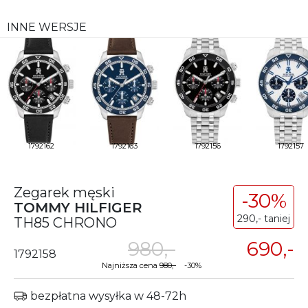
INNE WERSJE
1792162
1792163
1792156
1792157
Zegarek męski
-30%
TOMMY HILFIGER
290,- taniej
TH85 CHRONO
980,-
690,-
1792158
Najniższa cena
980,-
-30%
bezpłatna wysyłka w 48-72h