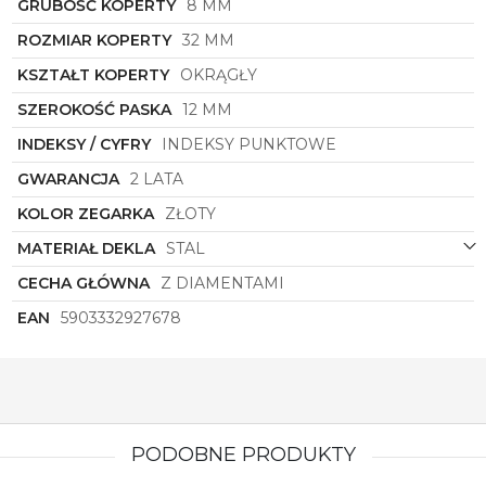
GRUBOŚĆ KOPERTY
8 MM
Torii
towarzyszył Ci w każdej chwili dnia i nocy,
dodając blasku i szyku Twojemu wyglądowi.
ROZMIAR KOPERTY
32 MM
KSZTAŁT KOPERTY
OKRĄGŁY
SZEROKOŚĆ PASKA
12 MM
INDEKSY / CYFRY
INDEKSY PUNKTOWE
GWARANCJA
2 LATA
KOLOR ZEGARKA
ZŁOTY
MATERIAŁ DEKLA
STAL
CECHA GŁÓWNA
Z DIAMENTAMI
EAN
5903332927678
PODOBNE PRODUKTY