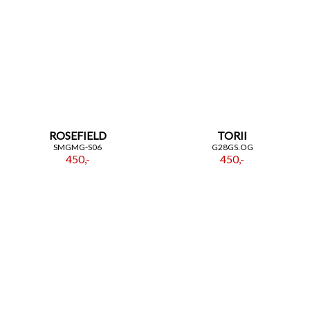
ROSEFIELD
TORII
SMGMG-S06
G28GS.OG
450,-
450,-