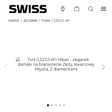
SWISS
/
ZEGARKI
/
TORII
/
G32GS.W1