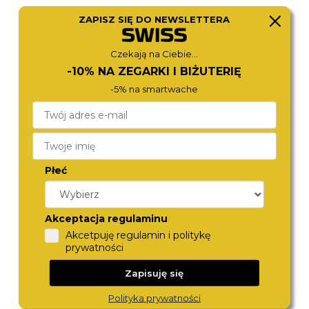
ZAPISZ SIĘ DO NEWSLETTERA
TORII
TORII
G34GS.OG
G28GS.PG
Czekają na Ciebie...
450,-
390,-
-10% NA ZEGARKI I BIŻUTERIĘ
-5% na smartwache
Płeć
Akceptacja regulaminu
Akcetpuję regulamin i politykę
TORII
TORII
prywatności
G34GS.WG
G34GS.PG
450,-
390,-
Zapisuję się
Polityka prywatności