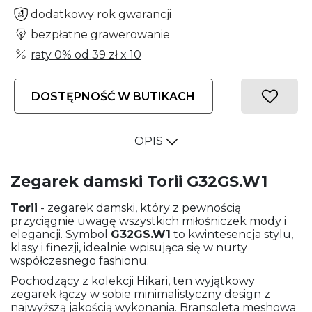
dodatkowy rok gwarancji
bezpłatne grawerowanie
raty 0% od
39 zł
x 10
DOSTĘPNOŚĆ W BUTIKACH
OPIS
Zegarek damski Torii G32GS.W1
Torii
- zegarek damski, który z pewnością
przyciągnie uwagę wszystkich miłośniczek mody i
elegancji. Symbol
G32GS.W1
to kwintesencja stylu,
klasy i finezji, idealnie wpisująca się w nurty
współczesnego fashionu.
Pochodzący z kolekcji Hikari, ten wyjątkowy
zegarek łączy w sobie minimalistyczny design z
najwyższą jakością wykonania. Bransoleta meshowa