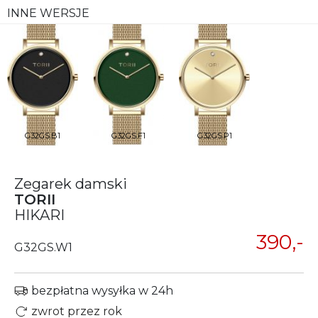
INNE WERSJE
G32GS.B1
G32GS.F1
G32GS.P1
Zegarek damski
TORII
HIKARI
390,-
G32GS.W1
bezpłatna wysyłka w 24h
zwrot przez rok