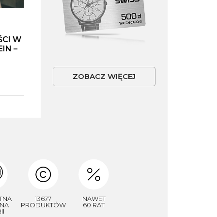
ŚCI W
IN –
ZOBACZ WIĘCEJ
TNA
13677
NAWET
NA
PRODUKTÓW
60 RAT
II