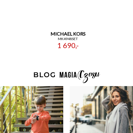
MICHAEL KORS
MK4948SET
1 690,-