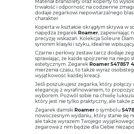
Materiał bransolety oraz koperty to wys
trwałość i odporność na codzienne zmagan
dodaje zegarkowi niepowtarzalnego blas
charakter.
Koperta w kształcie okrągłym skrywa w s
napędza zegarek
Roamer
, zapewniając n
precyzję wskazań. Kolekcja Soleure Diamon
synonim klasyki i szyku, idealnie wpisując
Czarne i perłowy zestaw tarcz dodaje zeg
sprawiając, że każde spojrzenie na niego
estetycznym. Zegarek
Roamer
547857 4
mierzenia czasu, to także wyraz osobistego 
wyjątkowość każdej kreacji.
Jeśli poszukujesz zegarka, który połączy 
elegancję z wyrafinowaniem, to propozy
wyborem. Pozwól sobie na chwilę luksusu 
który jest nie tylko praktyczny, ale takż
Zegarek damski
Roamer
o symbolu
5478
nowoczesnym wydaniu, który stanie się 
ale także wyrazem Twojego wyjątkowego g
zegarowa z nim będzie dla Ciebie niezap