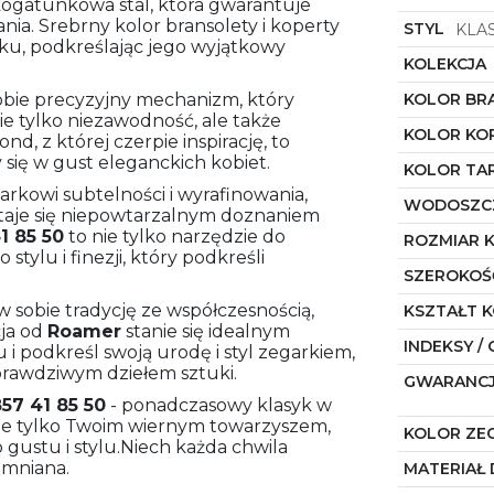
okogatunkowa stal, która gwarantuje
ia. Srebrny kolor bransolety i koperty
STYL
KLA
ku, podkreślając jego wyjątkowy
KOLEKCJA
obie precyzyjny mechanizm, który
KOLOR BR
ie tylko niezawodność, ale także
KOLOR KO
d, z której czerpie inspirację, to
y się w gust eleganckich kobiet.
KOLOR TA
arkowi subtelności i wyrafinowania,
WODOSZC
 staje się niepowtarzalnym doznaniem
1 85 50
to nie tylko narzędzie do
ROZMIAR 
stylu i finezji, który podkreśli
SZEROKOŚ
w sobie tradycję ze współczesnością,
KSZTAŁT 
cja od
Roamer
stanie się idealnym
INDEKSY / 
i podkreśl swoją urodę i styl zegarkiem,
e prawdziwym dziełem sztuki.
GWARANC
57 41 85 50
- ponadczasowy klasyk w
nie tylko Twoim wiernym towarzyszem,
KOLOR ZE
ustu i stylu.Niech każda chwila
omniana.
MATERIAŁ 