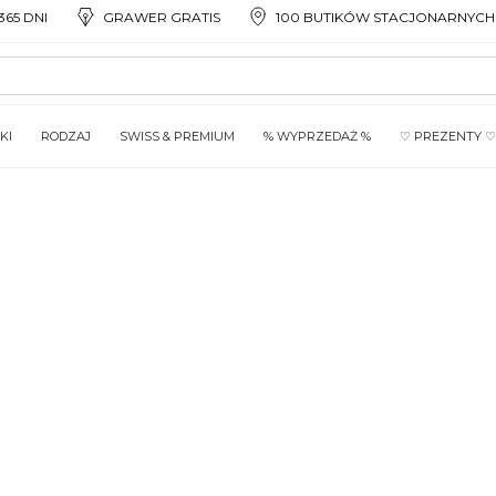
65 DNI
GRAWER GRATIS
100 BUTIKÓW STACJONARNYCH
KI
RODZAJ
SWISS & PREMIUM
% WYPRZEDAŻ %
♡ PREZENTY ♡