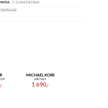
ÓWNA
Z DIAMENTAMI
338954465
R
MICHAEL KORS
9 20
MK7629
-
1 690,-