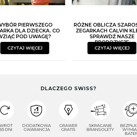
WYBÓR PIERWSZEGO
RÓŻNE OBLICZA SZARO
ARKA DLA DZIECKA. CO
ZEGARKACH CALVIN KLE
WZIĄĆ POD UWAGĘ?
SPRAWDŹ NASZE
PROPOZYCJE
CZYTAJ WIĘCEJ
CZYTAJ WIĘCEJ
DLACZEGO SWISS?
WROT
DODATKOWA
GRAWER
SKRACANIE
BEZPŁA
65 DNI
GWARANCJA
GRATIS
BRANSOLETY
WYMIA
BATER