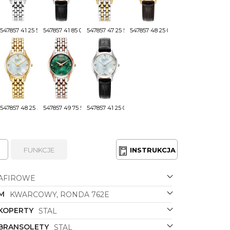
547857 41 25 50
547857 41 85 05
547857 47 25 50
547857 48 25 05
547857 48 25 50
547857 49 75 50
547857 41 25 05
FUNKCJE
INSTRUKCJA
AFIROWE
M
KWARCOWY, RONDA 762E
 KOPERTY
STAL
 BRANSOLETY
STAL