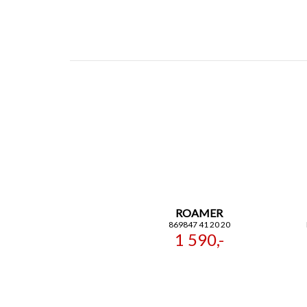
ROAMER
869847 41 20 20
1 590,-