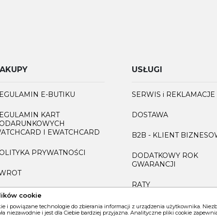
AKUPY
USŁUGI
EGULAMIN E-BUTIKU
SERWIS i REKLAMACJE
EGULAMIN KART
DOSTAWA
ODARUNKOWYCH
ATCHCARD I EWATCHCARD
B2B - KLIENT BIZNES
OLITYKA PRYWATNOŚCI
DODATKOWY ROK
GWARANCJI
WROT
RATY
AQ
lików cookie
GRAWEROWANIE
kie i powiązane technologie do zbierania informacji z urządzenia użytkownika. Nie
iała niezawodnie i jest dla Ciebie bardziej przyjazna. Analityczne pliki cookie zapew