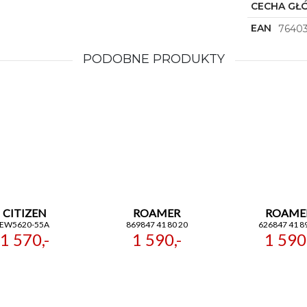
CECHA GŁ
EAN
7640
PODOBNE PRODUKTY
CITIZEN
ROAMER
ROAME
EW5620-55A
869847 41 80 20
626847 41 8
1 570,-
1 590,-
1 590,