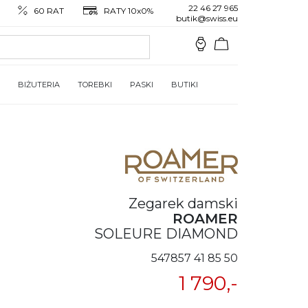
22 46 27 965
60 RAT
RATY 10x0%
butik@swiss.eu
BIŻUTERIA
TOREBKI
PASKI
BUTIKI
Zegarek damski
ROAMER
SOLEURE DIAMOND
547857 41 85 50
1 790,-