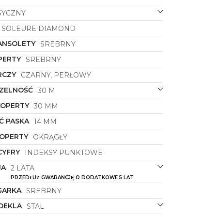
SYCZNY
SOLEURE DIAMOND
ANSOLETY
SREBRNY
PERTY
SREBRNY
RCZY
CZARNY, PERŁOWY
ZELNOŚĆ
30 M
KOPERTY
30 MM
Ć PASKA
14 MM
KOPERTY
OKRĄGŁY
CYFRY
INDEKSY PUNKTOWE
JA
2 LATA
PRZEDŁUŻ GWARANCJĘ O DODATKOWE 5 LAT
GARKA
SREBRNY
DEKLA
STAL