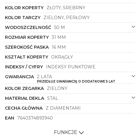
ten zegarek zyskuje niepowtarzalny, luksusowy
wygląd, który przyciąga wzrok i dodaje blasku
KOLOR KOPERTY
ZŁOTY, SREBRNY
każdej stylizacji.
KOLOR TARCZY
ZIELONY, PERŁOWY
Zegarek damski
Roamer
z kolekcji Cassandra
Diamond to nie tylko biżuteryjny dodatek, ale
WODOSZCZELNOŚĆ
50 M
również symbol luksusu, klasy i elegancji. Doskonały
ROZMIAR KOPERTY
31 MM
wybór dla kobiet ceniących wysoką jakość,
niezawodność i wyrafinowany design. Pozwól sobie
SZEROKOŚĆ PASKA
16 MM
na moment luksusu i podkreśl swoją wyjątkowość
tym niezwykłym zegarkiem, który odzwierciedla
KSZTAŁT KOPERTY
OKRĄGŁY
Twój wyjątkowy gust i osobowość.
INDEKSY / CYFRY
INDEKSY PUNKTOWE
GWARANCJA
2 LATA
PRZEDŁUŻ GWARANCJĘ O DODATKOWE 5 LAT
KOLOR ZEGARKA
ZIELONY
MATERIAŁ DEKLA
STAL
CECHA GŁÓWNA
Z DIAMENTAMI
EAN
7640374893940
FUNKCJE