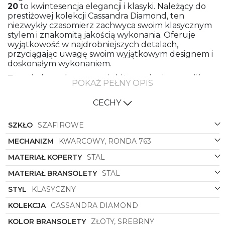
20
to kwintesencja elegancji i klasyki. Należący do
prestiżowej kolekcji Cassandra Diamond, ten
niezwykły czasomierz zachwyca swoim klasycznym
stylem i znakomitą jakością wykonania. Oferuje
wyjątkowość w najdrobniejszych detalach,
przyciągając uwagę swoim wyjątkowym designem i
doskonałym wykonaniem.
Ta wyjątkowa kompozycja biżuteryjnej precyzji i
POKAŻ PEŁNY OPIS
oryginalnego designu doskonale oddaje ducha
marki
Roamer
. Stalowe bransolety i koperta
CECHY
zapewniają trwałość i odporność na uszkodzenia,
jednocześnie dodając zegarkowi elegancji i szyku.
SZKŁO
SZAFIROWE
W połączeniu z klasycznym, okrągłym kształtem
koperty oraz złoto-srebrnymi elementami, zegarek
MECHANIZM
KWARCOWY, RONDA 763
staje się niezwykle urokliwy i uniwersalny, pasujący
zarówno do codziennych stylizacji, jak i
MATERIAŁ KOPERTY
STAL
wieczorowych kreacji.
MATERIAŁ BRANSOLETY
STAL
Kolorowa tarcza tego zegarka to prawdziwy
majstersztyk - zielony odbijający się połyskującymi
STYL
KLASYCZNY
refleksami perłowego połysku nadaje mu
KOLEKCJA
CASSANDRA DIAMOND
niepowtarzalnego charakteru. To połączenie
szlachetnych barw i wyjątkowej faktury sprawia, że
KOLOR BRANSOLETY
ZŁOTY, SREBRNY