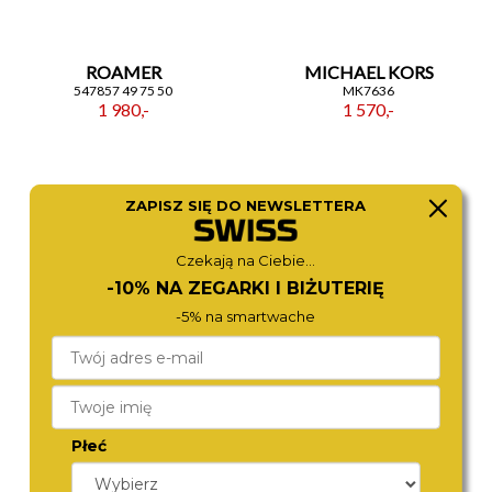
ROAMER
MICHAEL KORS
547857 49 75 50
MK7636
1 980,-
1 570,-
ZAPISZ SIĘ DO NEWSLETTERA
Czekają na Ciebie...
-10% NA ZEGARKI I BIŻUTERIĘ
-5% na smartwache
BOSS
FOSSIL
1502750
ES5341
1 570,-
1 570,-
Płeć