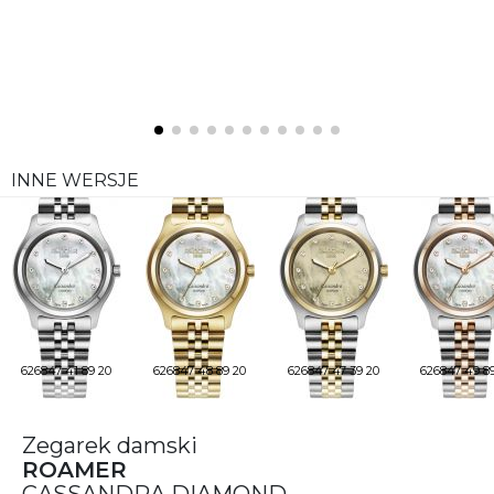
INNE WERSJE
626847 41 89 20
626847 48 89 20
626847 47 39 20
626847 49 8
Zegarek damski
ROAMER