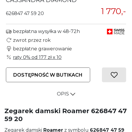
CASSANDRA DIAMOND
1 770,-
626847 47 59 20
bezpłatna wysyłka w 48-72h
zwrot przez rok
bezpłatne grawerowanie
raty 0% od
177 zł
x 10
DOSTĘPNOŚĆ W BUTIKACH
OPIS
Zegarek damski Roamer 626847 47
59 20
Zegarek damski
Roamer
z symbolu
626847 47 59