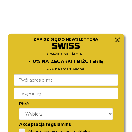
ZAPISZ SIĘ DO NEWSLETTERA
Czekają na Ciebie...
-10% NA ZEGARKI I BIŻUTERIĘ
-5% na smartwache
ROAMER
BOSS
993819 48 85 20
1514261
1 790,-
1 880,-
Płeć
Akceptacja regulaminu
Akcetpuję regulamin i politykę