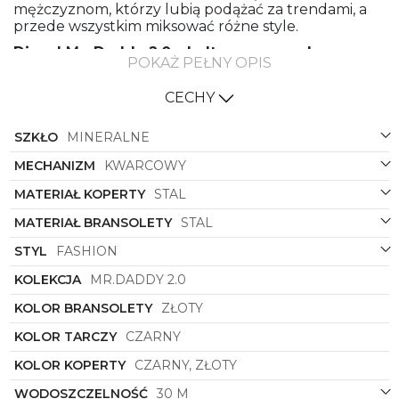
mężczyznom, którzy lubią podążać za trendami, a
przede wszystkim miksować różne style.
Diesel Mr. Daddy 2.0 – kultowy zegarek w
POKAŻ PEŁNY OPIS
industrialnym stylu
Surowe, industrialne elementy, widoczne śrubki i
CECHY
metaliczne wstawki – to wszystko jest tutaj. Zegarki
z kolekcji Mr. Daddy 2.0 to ponadwymiarowe
SZKŁO
MINERALNE
masywne koperty o średnicy 57 milimetrów. Duża
tarcza to oczywiście znacznie więcej możliwości.
MECHANIZM
KWARCOWY
Stąd też w zegarku znajdziesz szereg praktycznych
MATERIAŁ KOPERTY
STAL
funkcji, m.in.:
• datownik,
MATERIAŁ BRANSOLETY
STAL
• stoper,
• chronograf,
STYL
FASHION
• wskaźnik dual time.
KOLEKCJA
MR.DADDY 2.0
Siła napędową tego modelu jest precyzyjny
mechanizm kwarcowy zasilany baterią. Tarczę
KOLOR BRANSOLETY
ZŁOTY
przykrywa szkło mineralne odporne na stłuczenia.
Bransoletę wykonano z mocnej, hipoalergicznej stali
KOLOR TARCZY
CZARNY
szlachetnej. Zdecydowany? Zamów teraz na
swiss.com.pl!
KOLOR KOPERTY
CZARNY, ZŁOTY
WODOSZCZELNOŚĆ
30 M