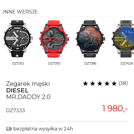
INNE WERSJE
DZ7313
DZ7370
DZ7395
DZ7429
Zegarek męski
(38)
DIESEL
MR.DADDY 2.0
1 980,-
DZ7333
bezpłatna wysyłka w 24h