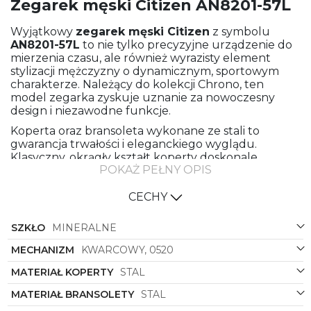
Zegarek męski Citizen AN8201-57L
Wyjątkowy
zegarek męski
Citizen
z symbolu
AN8201-57L
to nie tylko precyzyjne urządzenie do
mierzenia czasu, ale również wyrazisty element
stylizacji mężczyzny o dynamicznym, sportowym
charakterze. Należący do kolekcji Chrono, ten
model zegarka zyskuje uznanie za nowoczesny
design i niezawodne funkcje.
Koperta oraz bransoleta wykonane ze stali to
gwarancja trwałości i eleganckiego wyglądu.
Klasyczny, okrągły kształt koperty doskonale
POKAŻ PEŁNY OPIS
komponuje się z dynamicznym charakterem
zegarka oraz sprawia, że idealnie przylega do
nadgarstka, zapewniając wygodę noszenia przez
CECHY
cały dzień.
SZKŁO
MINERALNE
Kolorystyka tego zegarka męskiego jest bardzo
stonowana, co sprawia, że może być doskonałym
MECHANIZM
KWARCOWY, 0520
dodatkiem do wielu stylizacji. Stalowy kolor
bransolety oraz koperty idealnie współgra z
MATERIAŁ KOPERTY
STAL
granatowym odcieniem tarczy, nadając całej
MATERIAŁ BRANSOLETY
STAL
kompozycji eleganckiego i zarazem sportowego
charakteru.