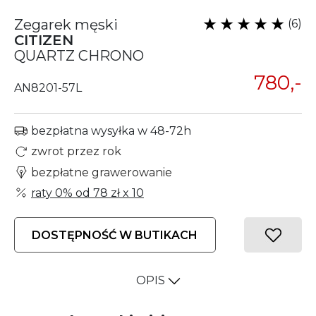
Zegarek męski
(6)
CITIZEN
QUARTZ CHRONO
780,-
AN8201-57L
bezpłatna wysyłka w 48-72h
zwrot przez rok
bezpłatne grawerowanie
raty 0% od
78 zł
x 10
DOSTĘPNOŚĆ W BUTIKACH
OPIS