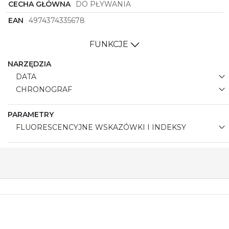
CECHA GŁÓWNA
DO PŁYWANIA
nowoczesnego designu, precyzyjnych funkcji i
solidnego wykonania, ten zegarek z pewnością
EAN
4974374335678
stanie się nieodłącznym elementem garderoby
każdego mężczyzny, podkreślając jego
FUNKCJE
indywidualny styl i charakter.
NARZĘDZIA
DATA
CHRONOGRAF
PARAMETRY
FLUORESCENCYJNE WSKAZÓWKI I INDEKSY